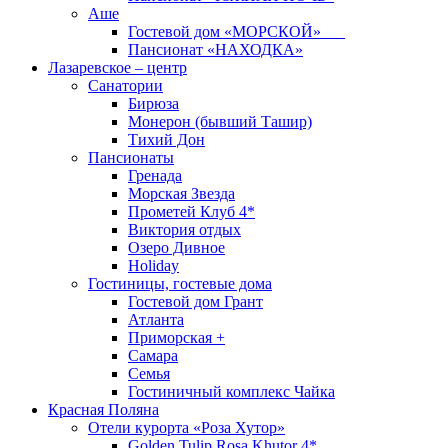
Аше
Гостевой дом «МОРСКОЙ»
Пансионат «НАХОДКА»
Лазаревское – центр
Санатории
Бирюза
Монерон (бывший Ташир)
Тихий Дон
Пансионаты
Гренада
Морская Звезда
Прометей Клуб 4*
Виктория отдых
Озеро Дивное
Holiday
Гостиницы, гостевые дома
Гостевой дом Грант
Атланта
Приморская +
Самара
Семья
Гостиничный комплекс Чайка
Красная Поляна
Отели курорта «Роза Хутор»
Golden Tulip Rosa Khutor 4*