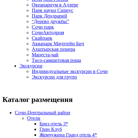
Океанариум в Адлере
Парк науки Сириус
Парк Дендрарий
“Дерево дружбы”
Сочи парк
СочиАвтодром
Скайпарк
Аквапарк Маунтейн Бич
Ахштырская пещера
Мацеста-чай
Тисо-самшитовая роща
Экскурсии
Индивидуальные экскурсии в Сочи
Экскурсии для групп
Каталог размещения
Сочи-Центральный район
Отели
Бриз отель 3*
Грин Клуб
Жемчужина Гранд отель 4*