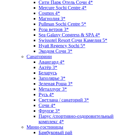
Сити Парк Отель Сочи 4*
Mercure Sochi Centre 4*
Cosmos 4*
Магнолия 3*
Pullman Sochi Сеntre 5*
Роза ветров 3*
Sea Galaxy Congress & SPA 4*
Swissotel Resort Сочи Камелия 5*
Hyatt Regency Sochi 5*
Экодом Сочи 3*
Санаториии
Авангард 4*
Актёр 3*
Беларусь
Заполярье 3*
Зеленая Роща 3*
Металлург 3*
Русь 4*
Светлана / санаторий 3*
Сочи 4*
Фрунзе 3*
Парус /спортивно-оздоровительный
комплекс 4*
Мини-гостиницы
Бамбуковый рай