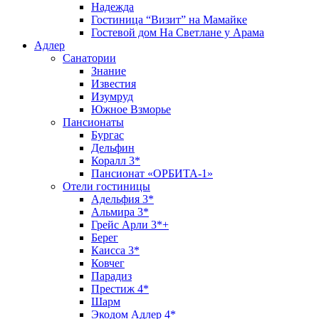
Надежда
Гостиница “Визит” на Мамайке
Гостевой дом На Светлане у Арама
Адлер
Санатории
Знание
Известия
Изумруд
Южное Взморье
Пансионаты
Бургас
Дельфин
Коралл 3*
Пансионат «ОРБИТА-1»
Отели гостиницы
Адельфия 3*
Альмира 3*
Грейс Арли 3*+
Берег
Каисса 3*
Ковчег
Парадиз
Престиж 4*
Шарм
Экодом Адлер 4*