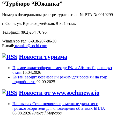
“Турбюро “Южанка”
Номер в Федеральном реестре турагентов –№ РТА №
0019299
г. Сочи, ул. Красноармейская, 9-Б, 1 этаж.
Тел./факс: (862)254-76-96.
WhatsApp тел. 8-918-207-86-30
E-mail:
uzanka@sochi.com
Новости туризма
Прямое авиасообщение между РФ и Абхазией расширят
с мая
15.04.2026
Китай вводит безвизовый режим для россиян на год:
подробности
02.09.2025
Новости от www.sochinews.io
На пляжах Сочи появятся временные укрытия и
громкоговорители для оповещения об атаках БПЛА
08.08.2026
Алексей Морозов