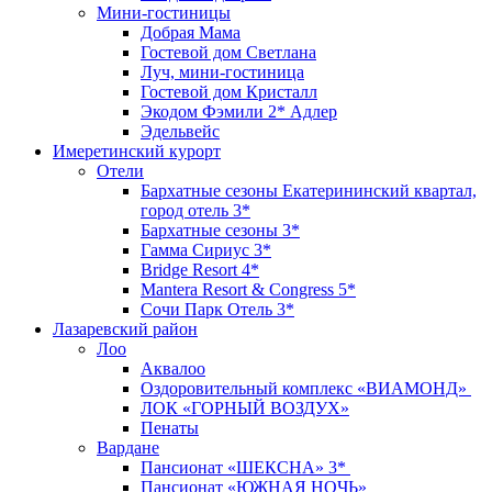
Мини-гостиницы
Добрая Мама
Гостевой дом Светлана
Луч, мини-гостиница
Гостевой дом Кристалл
Экодом Фэмили 2* Адлер
Эдельвейс
Имеретинский курорт
Отели
Бархатные сезоны Екатерининский квартал,
город отель 3*
Бархатные сезоны 3*
Гамма Сириус 3*
Bridge Resort 4*
Mantera Resort & Congress 5*
Сочи Парк Отель 3*
Лазаревский район
Лоо
Аквалоо
Оздоровительный комплекс «ВИАМОНД»
ЛОК «ГОРНЫЙ ВОЗДУХ»
Пенаты
Вардане
Пансионат «ШЕКСНА» 3*
Пансионат «ЮЖНАЯ НОЧЬ»