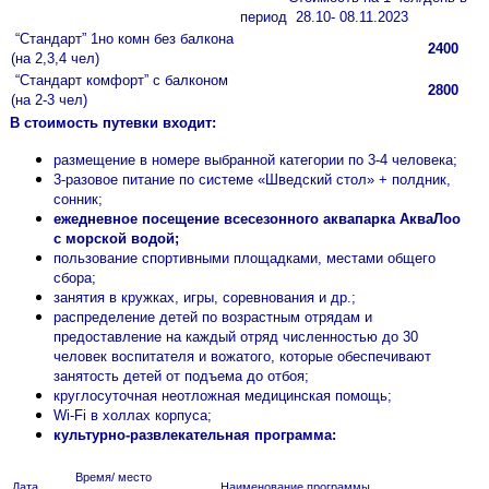
период 28.10- 08.11.2023
“Стандарт” 1но комн без балкона
2400
(на 2,3,4 чел)
“Стандарт комфорт” с балконом
2800
(на 2-3 чел)
В стоимость путевки входит:
размещение в номере выбранной категории по 3-4 человека;
3-разовое питание по системе «Шведский стол» + полдник,
сонник;
ежедневное посещение всесезонного аквапарка АкваЛоо
с морской водой;
пользование спортивными площадками, местами общего
сбора;
занятия в кружках, игры, соревнования и др.;
распределение детей по возрастным отрядам и
предоставление на каждый отряд численностью до 30
человек воспитателя и вожатого, которые обеспечивают
занятость детей от подъема до отбоя;
круглосуточная неотложная медицинская помощь;
Wi-Fi в холлах корпуса;
культурно-развлекательная программа:
Время/ место
Дата
Наименование программы