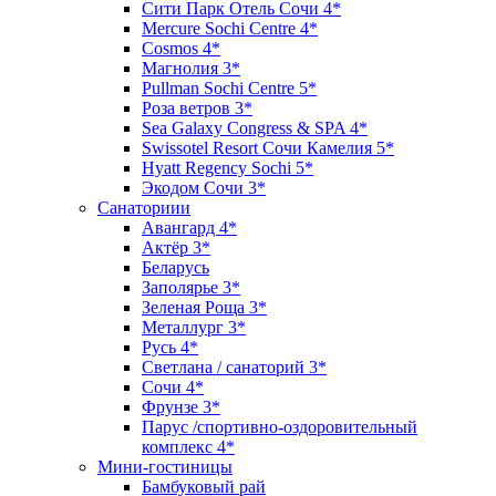
Сити Парк Отель Сочи 4*
Mercure Sochi Centre 4*
Cosmos 4*
Магнолия 3*
Pullman Sochi Сеntre 5*
Роза ветров 3*
Sea Galaxy Congress & SPA 4*
Swissotel Resort Сочи Камелия 5*
Hyatt Regency Sochi 5*
Экодом Сочи 3*
Санаториии
Авангард 4*
Актёр 3*
Беларусь
Заполярье 3*
Зеленая Роща 3*
Металлург 3*
Русь 4*
Светлана / санаторий 3*
Сочи 4*
Фрунзе 3*
Парус /спортивно-оздоровительный
комплекс 4*
Мини-гостиницы
Бамбуковый рай