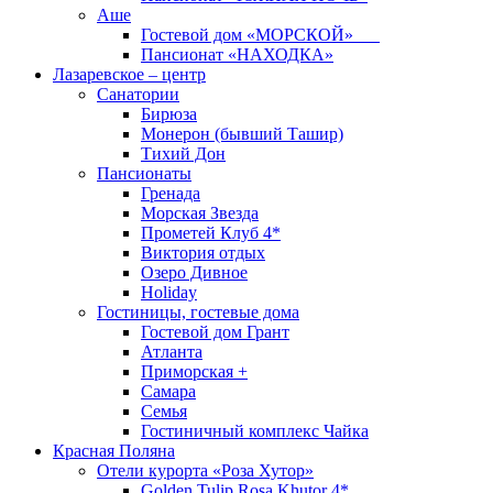
Аше
Гостевой дом «МОРСКОЙ»
Пансионат «НАХОДКА»
Лазаревское – центр
Санатории
Бирюза
Монерон (бывший Ташир)
Тихий Дон
Пансионаты
Гренада
Морская Звезда
Прометей Клуб 4*
Виктория отдых
Озеро Дивное
Holiday
Гостиницы, гостевые дома
Гостевой дом Грант
Атланта
Приморская +
Самара
Семья
Гостиничный комплекс Чайка
Красная Поляна
Отели курорта «Роза Хутор»
Golden Tulip Rosa Khutor 4*