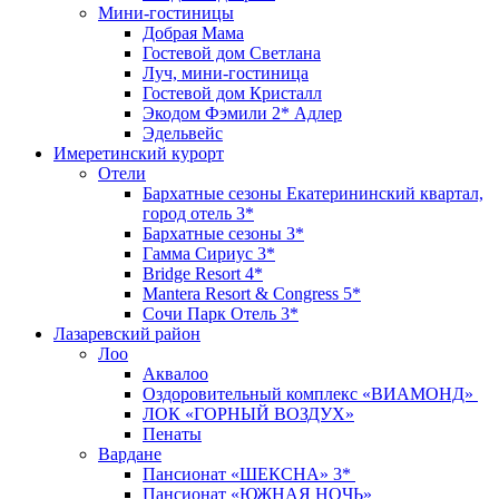
Мини-гостиницы
Добрая Мама
Гостевой дом Светлана
Луч, мини-гостиница
Гостевой дом Кристалл
Экодом Фэмили 2* Адлер
Эдельвейс
Имеретинский курорт
Отели
Бархатные сезоны Екатерининский квартал,
город отель 3*
Бархатные сезоны 3*
Гамма Сириус 3*
Bridge Resort 4*
Mantera Resort & Congress 5*
Сочи Парк Отель 3*
Лазаревский район
Лоо
Аквалоо
Оздоровительный комплекс «ВИАМОНД»
ЛОК «ГОРНЫЙ ВОЗДУХ»
Пенаты
Вардане
Пансионат «ШЕКСНА» 3*
Пансионат «ЮЖНАЯ НОЧЬ»