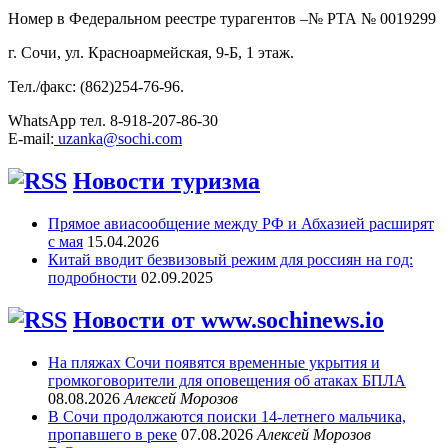
Номер в Федеральном реестре турагентов –№ РТА №
0019299
г. Сочи, ул. Красноармейская, 9-Б, 1 этаж.
Тел./факс: (862)254-76-96.
WhatsApp тел. 8-918-207-86-30
E-mail:
uzanka@sochi.com
Новости туризма
Прямое авиасообщение между РФ и Абхазией расширят
с мая
15.04.2026
Китай вводит безвизовый режим для россиян на год:
подробности
02.09.2025
Новости от www.sochinews.io
На пляжах Сочи появятся временные укрытия и
громкоговорители для оповещения об атаках БПЛА
08.08.2026
Алексей Морозов
В Сочи продолжаются поиски 14-летнего мальчика,
пропавшего в реке
07.08.2026
Алексей Морозов