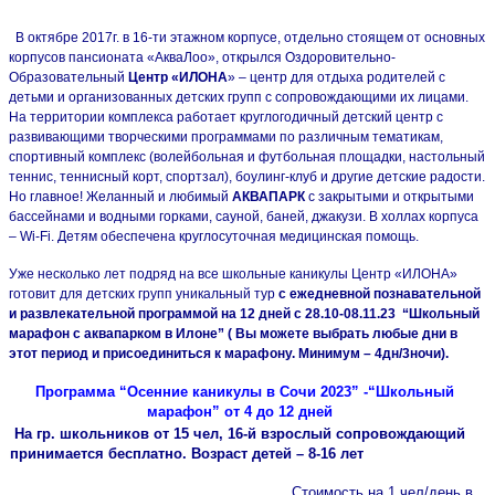
В октябре 2017г. в 16-ти этажном корпусе, отдельно стоящем от основных
корпусов пансионата «АкваЛоо», открылся Оздоровительно-
Образовательный
Центр «ИЛОНА
» – центр для отдыха родителей с
детьми и организованных детских групп с сопровождающими их лицами.
На территории комплекса работает круглогодичный детский центр с
развивающими творческими программами по различным тематикам,
спортивный комплекс (волейбольная и футбольная площадки, настольный
теннис, теннисный корт, спортзал), боулинг-клуб и другие детские радости.
Но главное! Желанный и любимый
АКВАПАРК
с закрытыми и открытыми
бассейнами и водными горками, сауной, баней, джакузи. В холлах корпуса
– Wi-Fi. Детям обеспечена круглосуточная медицинская помощь.
Уже несколько лет подряд на все школьные каникулы Центр «ИЛОНА»
готовит для детских групп уникальный тур
с ежедневной познавательной
и развлекательной программой на 12 дней с 28.10-08.11.23 “Школьный
марафон с аквапарком в Илоне” ( Вы можете выбрать любые дни в
этот период и присоединиться к марафону. Минимум – 4дн/3ночи).
Программа “Осенние каникулы в Сочи 2023” -“Школьный
марафон” от 4 до 12 дней
На гр. школьников от 15 чел, 16-й взрослый сопровождающий
принимается бесплатно. Возраст детей – 8-16 лет
Стоимость на 1 чел/день в