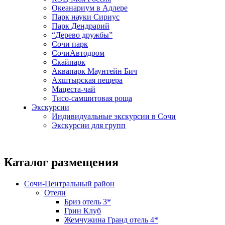
Океанариум в Адлере
Парк науки Сириус
Парк Дендрарий
“Дерево дружбы”
Сочи парк
СочиАвтодром
Скайпарк
Аквапарк Маунтейн Бич
Ахштырская пещера
Мацеста-чай
Тисо-самшитовая роща
Экскурсии
Индивидуальные экскурсии в Сочи
Экскурсии для групп
Каталог размещения
Сочи-Центральный район
Отели
Бриз отель 3*
Грин Клуб
Жемчужина Гранд отель 4*