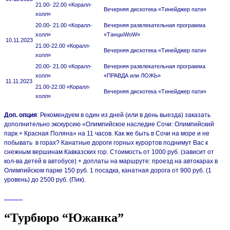
21.00- 22.00 «Коралл-
Вечерняя дискотека «Тинейджер пати»
холл»
20.00- 21.00 «Коралл-
Вечерняя развлекательная программа
холл»
«ТанцыWoW»
10.11.2023
21.00-22.00 «Коралл-
Вечерняя дискотека «Тинейджер пати»
холл»
20.00- 21.00 «Коралл-
Вечерняя развлекательная программа
холл»
«ПРАВДА или ЛОЖЬ»
11.11.2023
21.00-22.00 «Коралл-
Вечерняя дискотека «Тинейджер пати»
холл»
Доп. опция
: Рекомендуем в один из дней (или в день выезда) заказать
дополнительно экскурсию «Олимпийское наследие Сочи: Олимпийский
парк + Красная Поляна» на 11 часов. Как же быть в Сочи на море и не
побывать в горах? Канатные дороги горных курортов поднимут Вас к
снежным вершинам Кавказских гор. Стоимость от 1000 руб. (зависит от
кол-ва детей в автобусе) + доплаты на маршруте: проезд на автокарах в
Олимпийском парке 150 руб. 1 посадка, канатная дорога от 900 руб. (1
уровень) до 2500 руб. (Пик).
“Турбюро “Южанка”