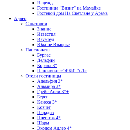
Надежда
Гостиница “Визит” на Мамайке
Гостевой дом На Светлане у Арама
Адлер
Санатории
Знание
Известия
Изумруд
Южное Взморье
Пансионаты
Бургас
Дельфин
Коралл 3*
Пансионат «ОРБИТА-1»
Отели гостиницы
Адельфия 3*
Альмира 3*
Грейс Арли 3*+
Берег
Каисса 3*
Ковчег
Парадиз
Престиж 4*
Шарм
Экодом Адлер 4*