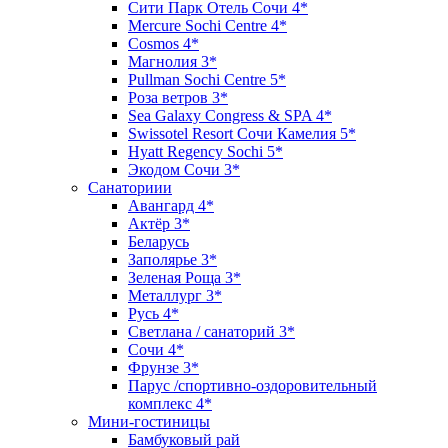
Сити Парк Отель Сочи 4*
Mercure Sochi Centre 4*
Cosmos 4*
Магнолия 3*
Pullman Sochi Сеntre 5*
Роза ветров 3*
Sea Galaxy Congress & SPA 4*
Swissotel Resort Сочи Камелия 5*
Hyatt Regency Sochi 5*
Экодом Сочи 3*
Санаториии
Авангард 4*
Актёр 3*
Беларусь
Заполярье 3*
Зеленая Роща 3*
Металлург 3*
Русь 4*
Светлана / санаторий 3*
Сочи 4*
Фрунзе 3*
Парус /спортивно-оздоровительный
комплекс 4*
Мини-гостиницы
Бамбуковый рай