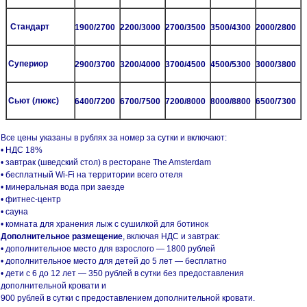
Стандарт
1
900/2700
2200/3000
2700/3500
3500/4300
2000/2800
Супериор
2900/3700
3200/4000
3700/4500
4500/5300
3000/3800
Сьют (люкс)
6400/7200
6700/7500
7200/8000
8000/8800
6500/7300
Все цены указаны в рублях за номер за сутки и включают:
• НДС 18%
• завтрак (шведский стол) в ресторане The Amsterdam
• бесплатный Wi-Fi на территории всего отеля
• минеральная вода при заезде
• фитнес-центр
• сауна
• комната для хранения лыж с сушилкой для ботинок
Дополнительное размещение
, включая НДС и завтрак:
• дополнительное место для взрослого — 1800 рублей
• дополнительное место для детей до 5 лет — бесплатно
• дети с 6 до 12 лет — 350 рублей в сутки без предоставления
дополнительной кровати и
900 рублей в сутки с предоставлением дополнительной кровати.