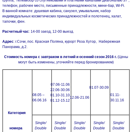
группа, телевизор со спутниковыми и платными каналами диагональю 37",
телефон, рабочее место, письменные принадлежности, мини-бар, Wi-Fi.
В ванной комнате: душевая кабина, санузел, умывальник, набор
индивидуальных косметических принадлежностей и полотенец, халат,
тапочки, фен.
Расчетный час
: 14-00 заезд, 12-00 выезд.
Адрес
: г.Сочи, пос. Красная Поляна, курорт Роза Хутор,
Набережная
Панорама, д.2.
Стоимость номера с завтраком в летний и осенний сезон 2016 г.
(Цены
могут быть изменены, уточняйте перед бронированием)
07.06-11.06
01.07-30.09
22.06-30.06
08.05 –
01.11-
01.10-31.10
12.06-21.06
06.06.16
30.11.16
01.12-15.12
Категория
Single/
Single/
Single/
Single/
Single/
номера
Double
Double
Double
Double
Double