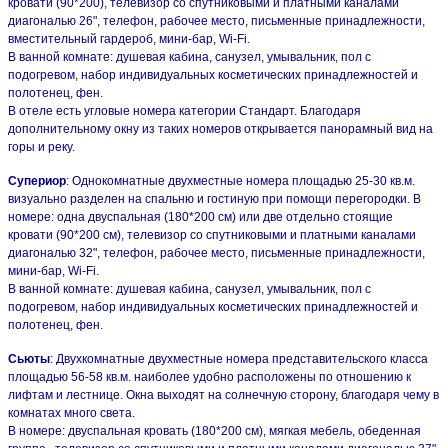
кровати (90*200), телевизор со спутниковыми и платными каналами
диагональю 26", телефон, рабочее место, письменные принадлежности,
вместительный гардероб, мини-бар, Wi-Fi.
В ванной комнате: душевая кабина, санузел, умывальник, пол с
подогревом, набор индивидуальных косметических принадлежностей и
полотенец, фен.
В отеле есть угловые номера категории Стандарт. Благодаря
дополнительному окну из таких номеров открывается панорамный вид на
горы и реку.
Супериор
: Однокомнатные двухместные номера площадью 25-30 кв.м.
визуально разделен на спальню и гостиную при помощи перегородки. В
номере: одна двуспальная (180*200 см) или две отдельно стоящие
кровати (90*200 см), телевизор со спутниковыми и платными каналами
диагональю 32", телефон, рабочее место, письменные принадлежности,
мини-бар, Wi-Fi.
В ванной комнате: душевая кабина, санузел, умывальник, пол с
подогревом, набор индивидуальных косметических принадлежностей и
полотенец, фен.
Сьюты
: Двухкомнатные двухместные номера представительского класса
площадью 56-58 кв.м. наиболее удобно расположены по отношению к
лифтам и лестнице. Окна выходят на солнечную сторону, благодаря чему в
комнатах много света.
В номере: двуспальная кровать (180*200 см), мягкая мебель, обеденная