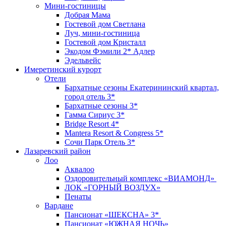
Мини-гостиницы
Добрая Мама
Гостевой дом Светлана
Луч, мини-гостиница
Гостевой дом Кристалл
Экодом Фэмили 2* Адлер
Эдельвейс
Имеретинский курорт
Отели
Бархатные сезоны Екатерининский квартал,
город отель 3*
Бархатные сезоны 3*
Гамма Сириус 3*
Bridge Resort 4*
Mantera Resort & Congress 5*
Сочи Парк Отель 3*
Лазаревский район
Лоо
Аквалоо
Оздоровительный комплекс «ВИАМОНД»
ЛОК «ГОРНЫЙ ВОЗДУХ»
Пенаты
Вардане
Пансионат «ШЕКСНА» 3*
Пансионат «ЮЖНАЯ НОЧЬ»