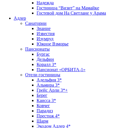
Надежда
Гостиница “Визит” на Мамайке
Гостевой дом На Светлане у Арама
Адлер
Санатории
Знание
Известия
Изумруд
Южное Взморье
Пансионаты
Бургас
Дельфин
Коралл 3*
Пансионат «ОРБИТА-1»
Отели гостиницы
Адельфия 3*
Альмира 3*
Грейс Арли 3*+
Берег
Каисса 3*
Ковчег
Парадиз
Престиж 4*
Шарм
Экодом Адлер 4*