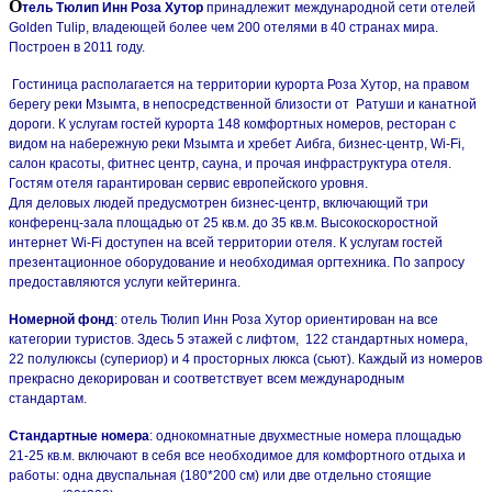
О
тель Тюлип Инн Роза Хутор
принадлежит международной сети отелей
Golden Tulip, владеющей более чем 200 отелями в 40 странах мира.
Построен в 2011 году.
Гостиница располагается на территории курорта Роза Хутор, на правом
берегу реки Мзымта, в непосредственной близости от Ратуши и канатной
дороги. К услугам гостей курорта 148 комфортных номеров, ресторан с
видом на набережную реки Мзымта и хребет Аибга, бизнес-центр, Wi-Fi,
салон красоты, фитнес центр, сауна, и прочая инфраструктура отеля.
Гостям отеля гарантирован сервис европейского уровня.
Для деловых людей предусмотрен бизнес-центр, включающий три
конференц-зала площадью от 25 кв.м. до 35 кв.м. Высокоскоростной
интернет Wi-Fi доступен на всей территории отеля. К услугам гостей
презентационное оборудование и необходимая оргтехника. По запросу
предоставляются услуги кейтеринга.
Номерной фонд
: отель Тюлип Инн Роза Хутор ориентирован на все
категории туристов. Здесь 5 этажей с лифтом, 122 стандартных номера,
22 полулюксы (супериор) и 4 просторных люкса (сьют). Каждый из номеров
прекрасно декорирован и соответствует всем международным
стандартам.
Стандартные номера
: однокомнатные двухместные номера площадью
21-25 кв.м. включают в себя все необходимое для комфортного отдыха и
работы: одна двуспальная (180*200 см) или две отдельно стоящие