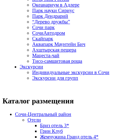
Океанариум в Адлере
Парк науки Сириус
Парк Дендрарий
“Дерево дружбы”
Сочи парк
СочиАвтодром
Скайпарк
Аквапарк Маунтейн Бич
Ахштырская пещера
Мацеста-чай
Тисо-самшитовая роща
Экскурсии
Индивидуальные экскурсии в Сочи
Экскурсии для групп
Каталог размещения
Сочи-Центральный район
Отели
Бриз отель 3*
Грин Клуб
Жемчужина Гранд отель 4*