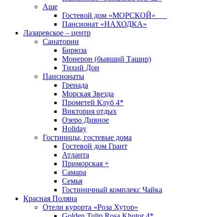
Аше
Гостевой дом «МОРСКОЙ»
Пансионат «НАХОДКА»
Лазаревское – центр
Санатории
Бирюза
Монерон (бывший Ташир)
Тихий Дон
Пансионаты
Гренада
Морская Звезда
Прометей Клуб 4*
Виктория отдых
Озеро Дивное
Holiday
Гостиницы, гостевые дома
Гостевой дом Грант
Атланта
Приморская +
Самара
Семья
Гостиничный комплекс Чайка
Красная Поляна
Отели курорта «Роза Хутор»
Golden Tulip Rosa Khutor 4*