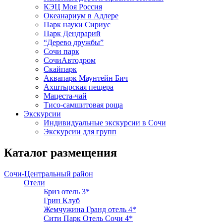
КЭЦ Моя Россия
Океанариум в Адлере
Парк науки Сириус
Парк Дендрарий
“Дерево дружбы”
Сочи парк
СочиАвтодром
Скайпарк
Аквапарк Маунтейн Бич
Ахштырская пещера
Мацеста-чай
Тисо-самшитовая роща
Экскурсии
Индивидуальные экскурсии в Сочи
Экскурсии для групп
Каталог размещения
Сочи-Центральный район
Отели
Бриз отель 3*
Грин Клуб
Жемчужина Гранд отель 4*
Сити Парк Отель Сочи 4*