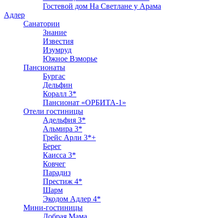
Гостевой дом На Светлане у Арама
Адлер
Санатории
Знание
Известия
Изумруд
Южное Взморье
Пансионаты
Бургас
Дельфин
Коралл 3*
Пансионат «ОРБИТА-1»
Отели гостиницы
Адельфия 3*
Альмира 3*
Грейс Арли 3*+
Берег
Каисса 3*
Ковчег
Парадиз
Престиж 4*
Шарм
Экодом Адлер 4*
Мини-гостиницы
Добрая Мама