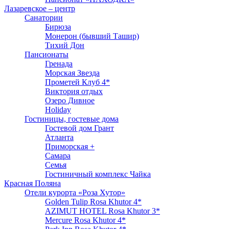
Лазаревское – центр
Санатории
Бирюза
Монерон (бывший Ташир)
Тихий Дон
Пансионаты
Гренада
Морская Звезда
Прометей Клуб 4*
Виктория отдых
Озеро Дивное
Holiday
Гостиницы, гостевые дома
Гостевой дом Грант
Атланта
Приморская +
Самара
Семья
Гостиничный комплекс Чайка
Красная Поляна
Отели курорта «Роза Хутор»
Golden Tulip Rosa Khutor 4*
AZIMUT HOTEL Rosa Khutor 3*
Mercure Rosa Khutor 4*