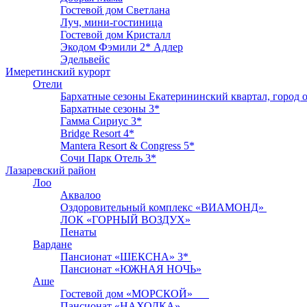
Гостевой дом Светлана
Луч, мини-гостиница
Гостевой дом Кристалл
Экодом Фэмили 2* Адлер
Эдельвейс
Имеретинский курорт
Отели
Бархатные сезоны Екатерининский квартал, город о
Бархатные сезоны 3*
Гамма Сириус 3*
Bridge Resort 4*
Mantera Resort & Congress 5*
Сочи Парк Отель 3*
Лазаревский район
Лоо
Аквалоо
Оздоровительный комплекс «ВИАМОНД»
ЛОК «ГОРНЫЙ ВОЗДУХ»
Пенаты
Вардане
Пансионат «ШЕКСНА» 3*
Пансионат «ЮЖНАЯ НОЧЬ»
Аше
Гостевой дом «МОРСКОЙ»
Пансионат «НАХОДКА»