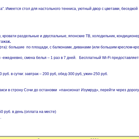
”. Имеется стол для настольного тенниса, уютный двор с цветами, беседко
кровати раздельные и двуспальные, японские ТВ, холодильник, кондиционер (
этажа
х.
ифта): большие по площади, с балконами, диванами (или большим креслом-кро
 -ежедневно, смена белья – 1 раз в 7 дней. Бесплатный Wi-Fi предоставляет
уб. в сутки: завтрак – 200 руб, обед-300 руб, ужин-250 руб.
си в строну Сочи до остановки «пансионат Изумруд», перейти через дорогу 
 руб. в день (оплата на месте)
.