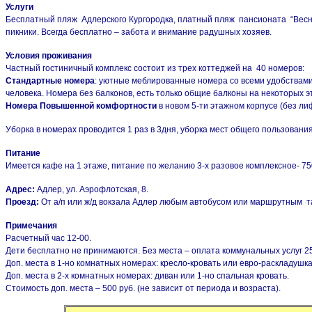
Услуги
Бесплатный пляж Адлерского Кургородка, платный пляж пансионата “Весна
пикники. Всегда бесплатно – забота и внимание радушных хозяев.
Условия проживания
Частный гостиничный комплекс состоит из трех коттеджей на 40 номеров:
Стандартные номера
: уютные меблированные номера со всеми удобствами, 
человека. Номера без балконов, есть только общие балконы на некоторых 
Номера Повышенной комфортности
в новом 5-ти этажном корпусе (без л
Уборка в номерах проводится 1 раз в 3дня, уборка мест общего пользования
Питание
Имеется кафе на 1 этаже, питание по желанию 3-х разовое комплексное- 750 р
Адрес:
Адлер, ул. Аэрофлотская, 8.
Проезд:
От а/п или ж/д вокзала Адлер любым автобусом или маршрутным так
Примечания
Расчетный час 12-00.
Дети бесплатно не принимаются. Без места – оплата коммунальных услуг 250
Доп. места в 1-но комнатных номерах: кресло-кровать или евро-раскладушка
Доп. места в 2-х комнатных номерах: диван или 1-но спальная кровать.
Стоимость доп. места – 500 руб. (не зависит от периода и возраста).