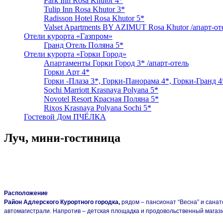
Park Inn Rosa Khutor 4*
Tulip Inn Rosa Khutor 3*
Radisson Hotel Rosa Khutor 5*
Valset Apartments BY AZIMUT Rosa Khutor /апарт-от
Отели курорта «Газпром»
Гранд Отель Поляна 5*
Отели курорта «Горки Город»
Апартаменты Горки Город 3* /апарт-отель
Горки Арт 4*
Горки -Плаза 3*, Горки-Панорама 4*, Горки-Гранд 4
Sochi Marriott Krasnaya Polyana 5*
Novotel Resort Красная Поляна 5*
Rixos Krasnaya Polyana Sochi 5*
Гостевой Дом ПЧЁЛКА
Луч, мини-гостиница
Расположение
Район Адлерского Курортного городка,
рядом – пансионат “Весна” и сана
автомагистрали. Напротив – детская площадка и продовольственный магаз