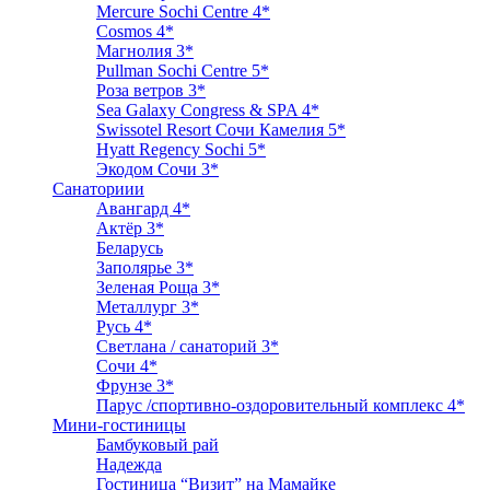
Mercure Sochi Centre 4*
Cosmos 4*
Магнолия 3*
Pullman Sochi Сеntre 5*
Роза ветров 3*
Sea Galaxy Congress & SPA 4*
Swissotel Resort Сочи Камелия 5*
Hyatt Regency Sochi 5*
Экодом Сочи 3*
Санаториии
Авангард 4*
Актёр 3*
Беларусь
Заполярье 3*
Зеленая Роща 3*
Металлург 3*
Русь 4*
Светлана / санаторий 3*
Сочи 4*
Фрунзе 3*
Парус /спортивно-оздоровительный комплекс 4*
Мини-гостиницы
Бамбуковый рай
Надежда
Гостиница “Визит” на Мамайке