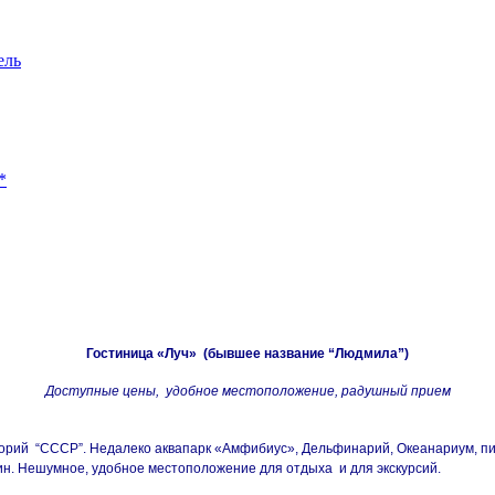
ель
*
Гостиница «Луч» (бывшее название “Людмила”)
Доступные цены, удобное местоположение, радушный прием
торий “СССР”. Недалеко аквапарк «Амфибиус», Дельфинарий, Океанариум, пить
ин. Нешумное, удобное местоположение для отдыха и для экскурсий.