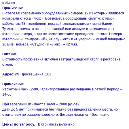
кабинет.
Проживание
В отеле 60 современно оборудованных номеров, 12 из которых являются
номерами класса «люкс». Все номера оборудованы сплит-системой,
кабельным ТВ, телефоном, посудой, холодильником и мини-баром.
Туалетная комната оснащена ванной или джакузи в зависимости от
категории номера, а так же косметическими принадлежностями. Номера
категории: «Стандартный», «Полу Люкс» и «Суперио» – общей площадью
26 м.кв., номера «Студио» и «Люкс» – 42 м.кв.
Питание
В стоимость проживания включен завтрак “шведский стол” в ресторане
отеля.
Адрес
: ул. Просвещения, 163
Примечания
Расчетный час- 12-00. Гарантированное размещение в летний период –
14-00.
При заселении взимается залог – 2000 рублей.
Дети до 5 лет принимаются бесплатно без предоставления места, но
с питанием по рациону взрослого. Детская кроватка – бесплатно.
Цены по запросу.
В стоимость включено: