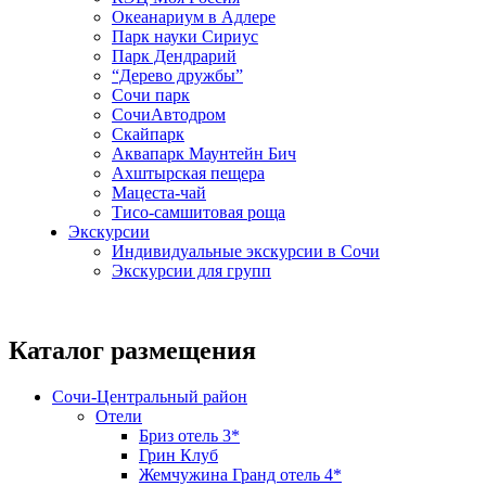
Океанариум в Адлере
Парк науки Сириус
Парк Дендрарий
“Дерево дружбы”
Сочи парк
СочиАвтодром
Скайпарк
Аквапарк Маунтейн Бич
Ахштырская пещера
Мацеста-чай
Тисо-самшитовая роща
Экскурсии
Индивидуальные экскурсии в Сочи
Экскурсии для групп
Каталог размещения
Сочи-Центральный район
Отели
Бриз отель 3*
Грин Клуб
Жемчужина Гранд отель 4*