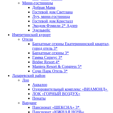
Мини-гостиницы
Добрая Мама
Гостевой дом Светлана
Луч, мини-гостиница
Гостевой дом Кристалл
Экодом Фэмили 2* Адлер
Эдельвейс
Имеретинский курорт
Отели
Бархатные сезоны Екатерининский квартал,
город отель 3*
Бархатные сезоны 3*
Гамма Сириус 3*
Bridge Resort 4*
Mantera Resort & Congress 5*
Сочи Парк Отель 3*
Лазаревский район
Лоо
Аквалоо
Оздоровительный комплекс «ВИАМОНД»
ЛОК «ГОРНЫЙ ВОЗДУХ»
Пенаты
Вардане
Пансионат «ШЕКСНА» 3*
Пансионат «ЮЖНАЯ НОЧЬ»