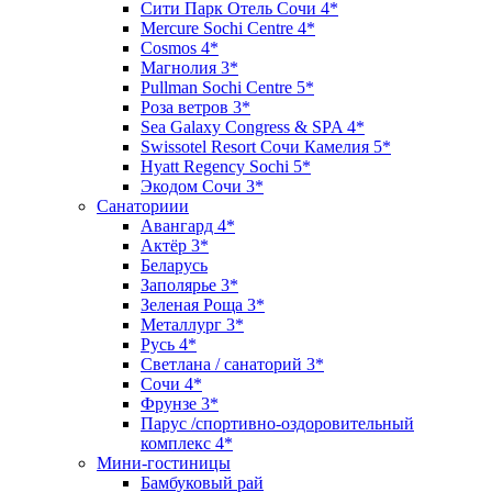
Сити Парк Отель Сочи 4*
Mercure Sochi Centre 4*
Cosmos 4*
Магнолия 3*
Pullman Sochi Сеntre 5*
Роза ветров 3*
Sea Galaxy Congress & SPA 4*
Swissotel Resort Сочи Камелия 5*
Hyatt Regency Sochi 5*
Экодом Сочи 3*
Санаториии
Авангард 4*
Актёр 3*
Беларусь
Заполярье 3*
Зеленая Роща 3*
Металлург 3*
Русь 4*
Светлана / санаторий 3*
Сочи 4*
Фрунзе 3*
Парус /спортивно-оздоровительный
комплекс 4*
Мини-гостиницы
Бамбуковый рай