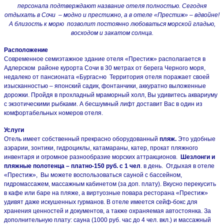
персонала подтверждают название отеля полностью. Сегодня
отдыхать в Сочи – модно и престижно, а в отеле «Престиж» – вдвойне!
А близость к морю позволит постоянно любоваться морской гладью,
восходом и закатом солнца.
Расположение
Современное семиэтажное здание отеля «Престиж» располагается в
Адлерском районе курорта Сочи в 30 метрах от берега Черного моря,
недалеко от пансионата «Бургас»ю Территория отеля поражает своей
изысканностью – японский садик, фонтанчики, аккуратно выложенные
дорожки. Пройдя в прохладный мраморный холл, Вы удивитесь аквариуму
с экзотическими рыбками. А бесшумный лифт доставит Вас в один из
комфортабельных номеров отеля.
Услуги
Отель имеет собственный прекрасно оборудованный
пляж.
Это удобные
аэрарии, зонтики, гидроциклы, катамараны, катер, прокат пляжного
инвентаря и огромное разнообразие морских аттракционов.
Шезлонги и
пляжные полотенца – платно-150 руб. с 1 чел
. в день. Отдыхая в отеле
«Престиж», Вы можете воспользоваться сауной с бассейном,
гидромассажем, массажным кабинетом (за доп. плату). Вкусно перекусить
в кафе или баре на пляже, а виртуозные повара ресторана «Престиж»
удивят даже искушенных гурманов. В отеле имеется сейф-бокс для
хранения ценностей и документов, а также охраняемая автостоянка. За
дополнительную плату: сауна (1000 руб. час до 4 чел. вкл.) и массажный