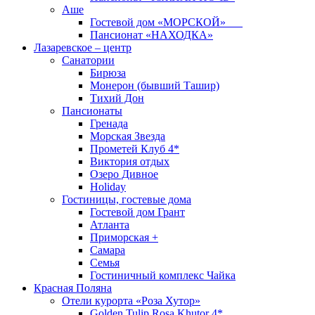
Аше
Гостевой дом «МОРСКОЙ»
Пансионат «НАХОДКА»
Лазаревское – центр
Санатории
Бирюза
Монерон (бывший Ташир)
Тихий Дон
Пансионаты
Гренада
Морская Звезда
Прометей Клуб 4*
Виктория отдых
Озеро Дивное
Holiday
Гостиницы, гостевые дома
Гостевой дом Грант
Атланта
Приморская +
Самара
Семья
Гостиничный комплекс Чайка
Красная Поляна
Отели курорта «Роза Хутор»
Golden Tulip Rosa Khutor 4*