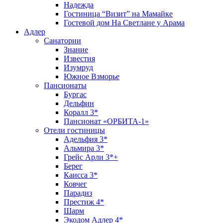
Надежда
Гостиница “Визит” на Мамайке
Гостевой дом На Светлане у Арама
Адлер
Санатории
Знание
Известия
Изумруд
Южное Взморье
Пансионаты
Бургас
Дельфин
Коралл 3*
Пансионат «ОРБИТА-1»
Отели гостиницы
Адельфия 3*
Альмира 3*
Грейс Арли 3*+
Берег
Каисса 3*
Ковчег
Парадиз
Престиж 4*
Шарм
Экодом Адлер 4*