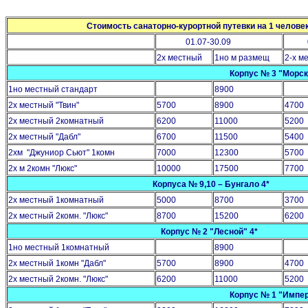
Стоимость санаторно-курортной путевки на 1 человека
01.07-30.09
01.
2х местный
1но м размещ
2-х м
Корпус № 3 "Морск
1но местный стандарт
8900
2х местный "Твин"
5700
8900
4700
2х местный 2комнатный
6200
11000
5200
2х местный "Дабл"
6700
11500
5400
2хм "Джуниор Сьют" 1комн
7000
12300
5700
2х м 2комн "Люкс"
10000
17500
7700
Корпуса № 9,10 – Бунгало 4*
2х местный 1комнатный
5000
8700
3700
2х местный 2комн. "Люкс"
8700
15200
6200
Корпус № 2 "Лесной" 4*
1но местный 1комнатный
8900
2х местный 1комн "Дабл"
5700
8900
4700
2х местный 2комн. "Люкс"
6200
11000
5200
Корпус № 1 "Импер