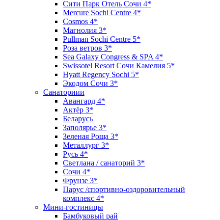
Сити Парк Отель Сочи 4*
Mercure Sochi Centre 4*
Cosmos 4*
Магнолия 3*
Pullman Sochi Сеntre 5*
Роза ветров 3*
Sea Galaxy Congress & SPA 4*
Swissotel Resort Сочи Камелия 5*
Hyatt Regency Sochi 5*
Экодом Сочи 3*
Санаториии
Авангард 4*
Актёр 3*
Беларусь
Заполярье 3*
Зеленая Роща 3*
Металлург 3*
Русь 4*
Светлана / санаторий 3*
Сочи 4*
Фрунзе 3*
Парус /спортивно-оздоровительный
комплекс 4*
Мини-гостиницы
Бамбуковый рай