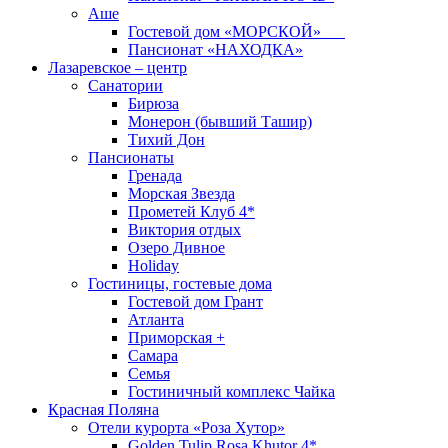
Аше
Гостевой дом «МОРСКОЙ»
Пансионат «НАХОДКА»
Лазаревское – центр
Санатории
Бирюза
Монерон (бывший Ташир)
Тихий Дон
Пансионаты
Гренада
Морская Звезда
Прометей Клуб 4*
Виктория отдых
Озеро Дивное
Holiday
Гостиницы, гостевые дома
Гостевой дом Грант
Атланта
Приморская +
Самара
Семья
Гостиничный комплекс Чайка
Красная Поляна
Отели курорта «Роза Хутор»
Golden Tulip Rosa Khutor 4*