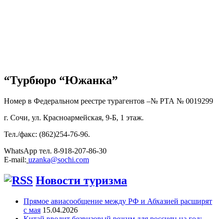
“Турбюро “Южанка”
Номер в Федеральном реестре турагентов –№ РТА №
0019299
г. Сочи, ул. Красноармейская, 9-Б, 1 этаж.
Тел./факс: (862)254-76-96.
WhatsApp тел. 8-918-207-86-30
E-mail:
uzanka@sochi.com
Новости туризма
Прямое авиасообщение между РФ и Абхазией расширят
с мая
15.04.2026
Китай вводит безвизовый режим для россиян на год: