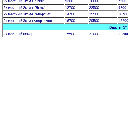
2х местный 1комн. "Твин"
9200
16000
7200
2х местный 2комн. "Люкс"
12700
22500
9200
2х местный 3комн. "Апарт W"
14700
25500
1070
2х местный 3комн Апартамент
16700
29500
1220
Виллы 5*
2х местный номер
15500
31000
11200