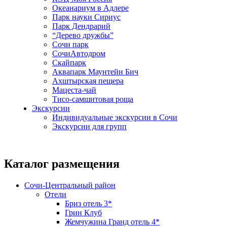
Океанариум в Адлере
Парк науки Сириус
Парк Дендрарий
“Дерево дружбы”
Сочи парк
СочиАвтодром
Скайпарк
Аквапарк Маунтейн Бич
Ахштырская пещера
Мацеста-чай
Тисо-самшитовая роща
Экскурсии
Индивидуальные экскурсии в Сочи
Экскурсии для групп
Каталог размещения
Сочи-Центральный район
Отели
Бриз отель 3*
Грин Клуб
Жемчужина Гранд отель 4*