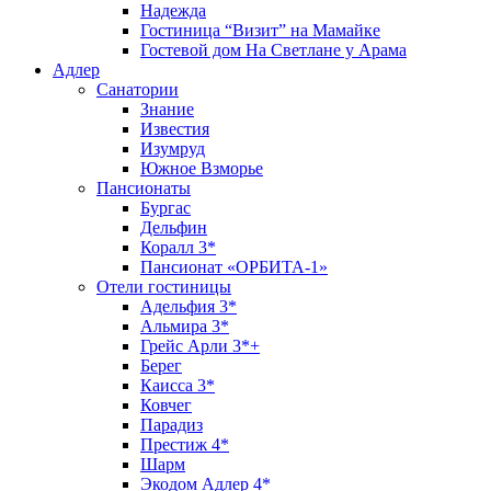
Надежда
Гостиница “Визит” на Мамайке
Гостевой дом На Светлане у Арама
Адлер
Санатории
Знание
Известия
Изумруд
Южное Взморье
Пансионаты
Бургас
Дельфин
Коралл 3*
Пансионат «ОРБИТА-1»
Отели гостиницы
Адельфия 3*
Альмира 3*
Грейс Арли 3*+
Берег
Каисса 3*
Ковчег
Парадиз
Престиж 4*
Шарм
Экодом Адлер 4*