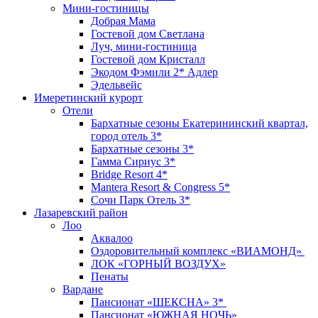
Мини-гостиницы
Добрая Мама
Гостевой дом Светлана
Луч, мини-гостиница
Гостевой дом Кристалл
Экодом Фэмили 2* Адлер
Эдельвейс
Имеретинский курорт
Отели
Бархатные сезоны Екатерининский квартал,
город отель 3*
Бархатные сезоны 3*
Гамма Сириус 3*
Bridge Resort 4*
Mantera Resort & Congress 5*
Сочи Парк Отель 3*
Лазаревский район
Лоо
Аквалоо
Оздоровительный комплекс «ВИАМОНД»
ЛОК «ГОРНЫЙ ВОЗДУХ»
Пенаты
Вардане
Пансионат «ШЕКСНА» 3*
Пансионат «ЮЖНАЯ НОЧЬ»