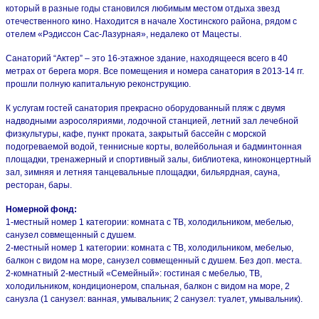
который в разные годы становился любимым местом отдыха звезд
отечественного кино. Находится в начале Хостинского района, рядом с
отелем «Рэдиссон Сас-Лазурная», недалеко от Мацесты.
Санаторий “Актер” – это 16-этажное здание, находящееся всего в 40
метрах от берега моря. Все помещения и номера санатория в 2013-14 гг.
прошли полную капитальную реконструкцию.
К услугам гостей санатория прекрасно оборудованный пляж с двумя
надводными аэросоляриями, лодочной станцией, летний зал лечебной
физкультуры, кафе, пункт проката, закрытый бассейн с морской
подогреваемой водой, теннисные корты, волейбольная и бадминтонная
площадки, тренажерный и спортивный залы, библиотека, киноконцертный
зал, зимняя и летняя танцевальные площадки, бильярдная, сауна,
ресторан, бары.
Номерной фонд:
1-местный номер 1 категории: комната с ТВ, холодильником, мебелью,
санузел совмещенный с душем.
2-местный номер 1 категории: комната с ТВ, холодильником, мебелью,
балкон с видом на море, санузел совмещенный с душем. Без доп. места.
2-комнатный 2-местный «Семейный»: гостиная с мебелью, ТВ,
холодильником, кондиционером, спальная, балкон с видом на море, 2
санузла (1 санузел: ванная, умывальник; 2 санузел: туалет, умывальник).