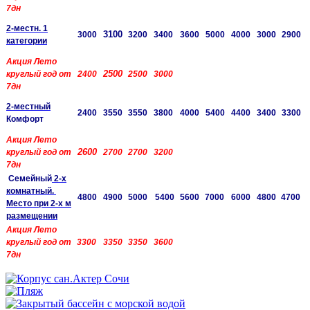
7дн
2-местн. 1
3100
3000
3200
3400
3600
5000
4000
3000
2900
категории
Акция Лето
2500
круглый год от
2400
2500
3000
7дн
2-местный
2400
3550
3550
3800
4000
5400
4400
3400
3300
Комфорт
Акция Лето
2600
круглый год от
2700
2700
3200
7дн
Семейный
2-х
комнатный.
4800
4900
5000
5400
5600
7000
6000
4800
4700
Место при 2-х м
размещении
Акция Лето
круглый год от
3300
3350
3350
3600
7дн