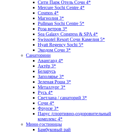
Сити Парк Отель Сочи 4*
Mercure Sochi Centre 4*
Cosmos 4*
Магнолия 3*
Pullman Sochi Сеntre 5*
Роза ветров 3*
Sea Galaxy Congress & SPA 4*
Swissotel Resort Сочи Камелия 5*
Hyatt Regency Sochi 5*
Экодом Сочи 3*
Санаториии
Авангард 4*
Актёр 3*
Беларусь
Заполярье 3*
Зеленая Роща 3*
Металлург 3*
Русь 4*
Светлана / санаторий 3*
Сочи 4*
Фрунзе 3*
Парус /спортивно-оздоровительный
комплекс 4*
Мини-гостиницы
Бамбуковый рай