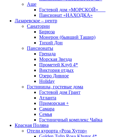
Аше
Гостевой дом «МОРСКОЙ»
Пансионат «НАХОДКА»
Лазаревское – центр
Санатории
Бирюза
Монерон (бывший Ташир)
Тихий Дон
Пансионаты
Гренада
Морская Звезда
Прометей Клуб 4*
Виктория отдых
Озеро Дивное
Holiday
Гостиницы, гостевые дома
Гостевой дом Грант
Атланта
Приморская +
Самара
Семья
Гостиничный комплекс Чайка
Красная Поляна
Отели курорта «Роза Хутор»
Golden Tulip Rosa Khutor 4*