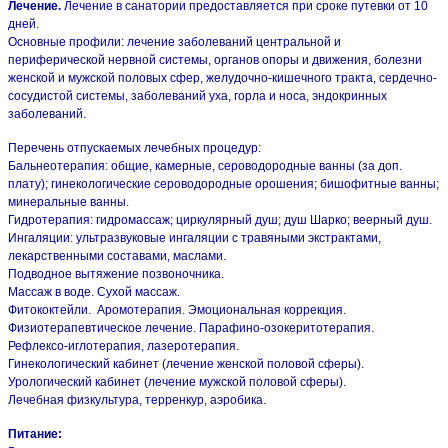
Лечение.
Лечение в санатории предоставляется при сроке путевки от 10
дней.
Основные профили: лечение заболеваний центральной и
периферической нервной системы, органов опоры и движения, болезни
женской и мужской половых сфер, желудочно-кишечного тракта, сердечно-
сосудистой системы, заболеваний уха, горла и носа, эндокринных
заболеваний.
Перечень отпускаемых лечебных процедур:
Бальнеотерапия: общие, камерные, сероводородные ванны (за доп.
плату); гинекологические сероводородные орошения; бишофитные ванны;
минеральные ванны.
Гидротерапия: гидромассаж; циркулярный душ; душ Шарко; веерный душ.
Ингаляции: ультразвуковые ингаляции с травяными экстрактами,
лекарственными составами, маслами.
Подводное вытяжение позвоночника.
Массаж в воде. Сухой массаж.
Фитококтейли. Аромотерапия. Эмоциональная коррекция.
Физиотерапевтическое лечение. Парафино-озокеритотерапия.
Рефлексо-иглотерапия, лазеротерапия.
Гинекологический кабинет (лечение женской половой сферы).
Урологический кабинет (лечение мужской половой сферы).
Лечебная физкультура, терренкур, аэробика.
Питание: