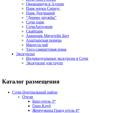
Океанариум в Адлере
Парк науки Сириус
Парк Дендрарий
“Дерево дружбы”
Сочи парк
СочиАвтодром
Скайпарк
Аквапарк Маунтейн Бич
Ахштырская пещера
Мацеста-чай
Тисо-самшитовая роща
Экскурсии
Индивидуальные экскурсии в Сочи
Экскурсии для групп
Каталог размещения
Сочи-Центральный район
Отели
Бриз отель 3*
Грин Клуб
Жемчужина Гранд отель 4*