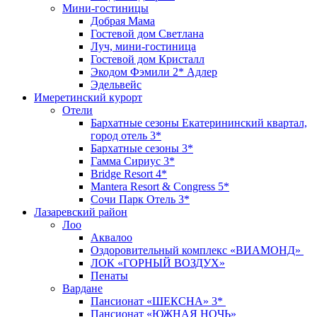
Мини-гостиницы
Добрая Мама
Гостевой дом Светлана
Луч, мини-гостиница
Гостевой дом Кристалл
Экодом Фэмили 2* Адлер
Эдельвейс
Имеретинский курорт
Отели
Бархатные сезоны Екатерининский квартал,
город отель 3*
Бархатные сезоны 3*
Гамма Сириус 3*
Bridge Resort 4*
Mantera Resort & Congress 5*
Сочи Парк Отель 3*
Лазаревский район
Лоо
Аквалоо
Оздоровительный комплекс «ВИАМОНД»
ЛОК «ГОРНЫЙ ВОЗДУХ»
Пенаты
Вардане
Пансионат «ШЕКСНА» 3*
Пансионат «ЮЖНАЯ НОЧЬ»