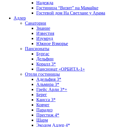
Надежда
Гостиница “Визит” на Мамайке
Гостевой дом На Светлане у Арама
Адлер
Санатории
Знание
Известия
Изумруд
Южное Взморье
Пансионаты
Бургас
Дельфин
Коралл 3*
Пансионат «ОРБИТА-1»
Отели гостиницы
Адельфия 3*
Альмира 3*
Грейс Арли 3*+
Берег
Каисса 3*
Ковчег
Парадиз
Престиж 4*
Шарм
Экодом Адлер 4*