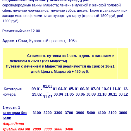
сероводородные ванны Мацеста; лечение мужской и женской половой
сфер; лечение лор-органов; лечение зубов, десен. Также в санатории при
заезде можно офолрмить сан-курортную карту (взрослый-1500 руб, реб. –
1200 руб).
Расчетный час:
12-00
Адрес
: г.Сочи, Курортный проспект, 105а
Стоимость путевки на 1 чел. в день с питанием и
лечением в 2020 г (без Мацесты).
Путевки с лечением и Мацестой реализуются на срок от 16-21
дней. Цена с Мацестой + 450 руб.
01.03
Категория
09.01-
01.04-
01.05-
01.06-
01.07-
01.10-
01.11-
01.12-
–
номера
29.02
30.04
31.05
30.06
30.09
31.10
30.11
30.12
31.03
1-местн. 1
категории без
3100
3200
3300
3700
3900
5400
4100
3100
3000
балк
Акция Лето
круглый год от
2800
3000
3000
3400