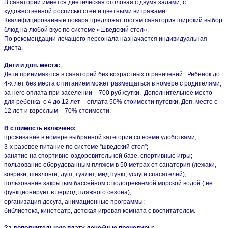
В санатории имеется диетическая столовая с двумя залами, с
художественной росписью стен и цветными витражами.
Квалифицированные повара предложат гостям санатория широкий выбор
блюд на любой вкус по системе «Шведский стол».
По рекомендации лечащего персонала назначается индивидуальная
диета.
Дети и доп. места:
Дети принимаются в санаторий без возрастных ограничений. Ребенок до
4-х лет без места с питанием может размещаться в номере с родителями,
за него оплата при заселении – 700 руб./сутки. Дополнительное место
для ребенка с 4 до 12 лет – оплата 50% стоимости путевки. Доп. место с
12 лет и взрослым – 70% стоимости.
В стоимость включено:
проживание в номере выбранной категории со всеми удобствами;
3-х разовое питание по системе “шведский стол”;
занятие на спортивно-оздоровительной базе, спортивные игры;
пользование оборудованным пляжем в 50 метрах от санатория (лежаки,
коврики, шезлонги, душ, туалет, мед.пункт, услуги спасателей);
пользование закрытым бассейном с подогреваемой морской водой ( не
функционирует в период пляжного сезона);
организация досуга, анимационные программы;
библиотека, кинотеатр, детская игровая комната с воспитателем.
За дополнительную плату
лечебные процедуры: