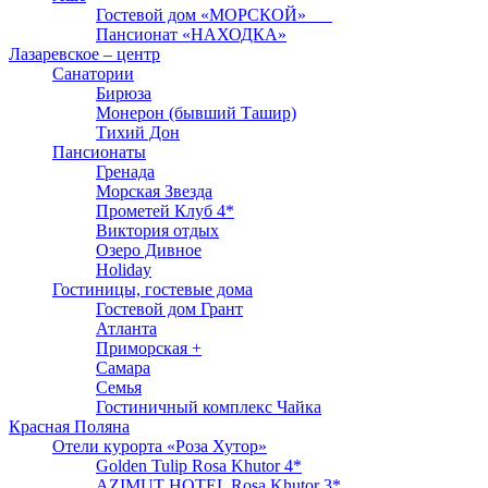
Гостевой дом «МОРСКОЙ»
Пансионат «НАХОДКА»
Лазаревское – центр
Санатории
Бирюза
Монерон (бывший Ташир)
Тихий Дон
Пансионаты
Гренада
Морская Звезда
Прометей Клуб 4*
Виктория отдых
Озеро Дивное
Holiday
Гостиницы, гостевые дома
Гостевой дом Грант
Атланта
Приморская +
Самара
Семья
Гостиничный комплекс Чайка
Красная Поляна
Отели курорта «Роза Хутор»
Golden Tulip Rosa Khutor 4*
AZIMUT HOTEL Rosa Khutor 3*