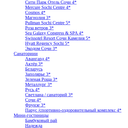
Сити Парк Отель Сочи 4*
Mercure Sochi Centre 4*
Cosmos 4*
Магнолия 3*
Pullman Sochi Сеntre 5*
Роза ветров 3*
Sea Galaxy Congress & SPA 4*
Swissotel Resort Сочи Камелия 5*
Hyatt Regency Sochi 5*
Экодом Сочи 3*
Санаториии
Авангард 4*
Актёр 3*
Беларусь
Заполярье 3*
Зеленая Роща 3*
Металлург 3*
Русь 4*
Светлана / санаторий 3*
Сочи 4*
Фрунзе 3*
Парус /спортивно-оздоровительный комплекс 4*
Мини-гостиницы
Бамбуковый рай
Надежда