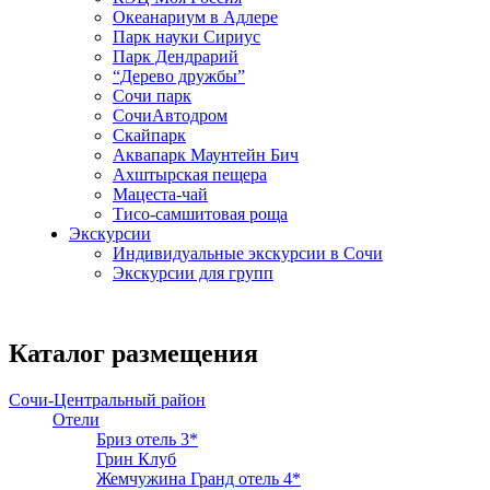
Океанариум в Адлере
Парк науки Сириус
Парк Дендрарий
“Дерево дружбы”
Сочи парк
СочиАвтодром
Скайпарк
Аквапарк Маунтейн Бич
Ахштырская пещера
Мацеста-чай
Тисо-самшитовая роща
Экскурсии
Индивидуальные экскурсии в Сочи
Экскурсии для групп
Каталог размещения
Сочи-Центральный район
Отели
Бриз отель 3*
Грин Клуб
Жемчужина Гранд отель 4*