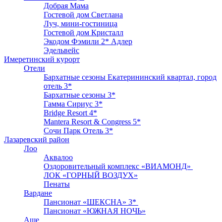
Добрая Мама
Гостевой дом Светлана
Луч, мини-гостиница
Гостевой дом Кристалл
Экодом Фэмили 2* Адлер
Эдельвейс
Имеретинский курорт
Отели
Бархатные сезоны Екатерининский квартал, город
отель 3*
Бархатные сезоны 3*
Гамма Сириус 3*
Bridge Resort 4*
Mantera Resort & Congress 5*
Сочи Парк Отель 3*
Лазаревский район
Лоо
Аквалоо
Оздоровительный комплекс «ВИАМОНД»
ЛОК «ГОРНЫЙ ВОЗДУХ»
Пенаты
Вардане
Пансионат «ШЕКСНА» 3*
Пансионат «ЮЖНАЯ НОЧЬ»
Аше