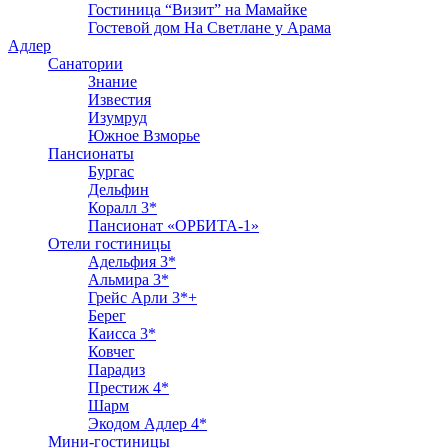
Гостиница “Визит” на Мамайке
Гостевой дом На Светлане у Арама
Адлер
Санатории
Знание
Известия
Изумруд
Южное Взморье
Пансионаты
Бургас
Дельфин
Коралл 3*
Пансионат «ОРБИТА-1»
Отели гостиницы
Адельфия 3*
Альмира 3*
Грейс Арли 3*+
Берег
Каисса 3*
Ковчег
Парадиз
Престиж 4*
Шарм
Экодом Адлер 4*
Мини-гостиницы