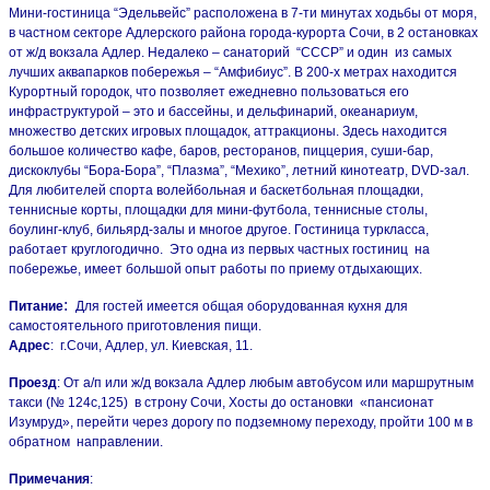
Мини-гостиница “Эдельвейс” расположена в 7-ти минутах ходьбы от моря,
в частном секторе Адлерского района города-курорта Сочи, в 2 остановках
от ж/д вокзала Адлер. Недалеко – санаторий “СССР” и один из самых
лучших аквапарков побережья – “Амфибиус”. В 200-х метрах находится
Курортный городок, что позволяет ежедневно пользоваться его
инфраструктурой – это и бассейны, и дельфинарий, океанариум,
множество детских игровых площадок, аттракционы. Здесь находится
большое количество кафе, баров, ресторанов, пиццерия, суши-бар,
дискоклубы “Бора-Бора”, “Плазма”, “Мехико”, летний кинотеатр, DVD-зал.
Для любителей спорта волейбольная и баскетбольная площадки,
теннисные корты, площадки для мини-футбола, теннисные столы,
боулинг-клуб, бильярд-залы и многое другое. Гостиница туркласса,
работает круглогодично. Это одна из первых частных гостиниц на
побережье, имеет большой опыт работы по приему отдыхающих.
:
Питание
Для гостей имеется общая оборудованная кухня для
самостоятельного приготовления пищи.
Адрес
: г.Сочи, Адлер, ул. Киевская, 11.
Проезд
: От а/п или ж/д вокзала Адлер любым автобусом или маршрутным
такси (№ 124с,125) в строну Сочи, Хосты до остановки «пансионат
Изумруд», перейти через дорогу по подземному переходу, пройти 100 м в
обратном направлении.
Примечания
: