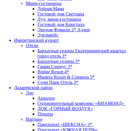
Мини-гостиницы
Добрая Мама
Гостевой дом Светлана
Луч, мини-гостиница
Гостевой дом Кристалл
Экодом Фэмили 2* Адлер
Эдельвейс
Имеретинский курорт
Отели
Бархатные сезоны Екатерининский квартал,
город отель 3*
Бархатные сезоны 3*
Гамма Сириус 3*
Bridge Resort 4*
Mantera Resort & Congress 5*
Сочи Парк Отель 3*
Лазаревский район
Лоо
Аквалоо
Оздоровительный комплекс «ВИАМОНД»
ЛОК «ГОРНЫЙ ВОЗДУХ»
Пенаты
Вардане
Пансионат «ШЕКСНА» 3*
Пансионат «ЮЖНАЯ НОЧЬ»