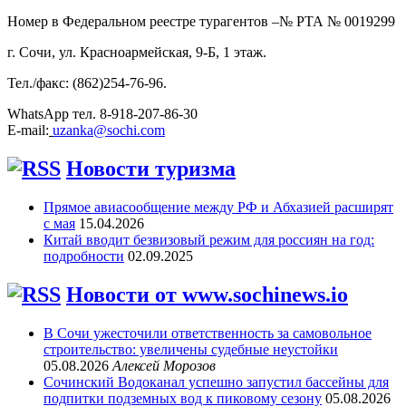
Номер в Федеральном реестре турагентов –№ РТА №
0019299
г. Сочи, ул. Красноармейская, 9-Б, 1 этаж.
Тел./факс: (862)254-76-96.
WhatsApp тел. 8-918-207-86-30
E-mail:
uzanka@sochi.com
Новости туризма
Прямое авиасообщение между РФ и Абхазией расширят
с мая
15.04.2026
Китай вводит безвизовый режим для россиян на год:
подробности
02.09.2025
Новости от www.sochinews.io
В Сочи ужесточили ответственность за самовольное
строительство: увеличены судебные неустойки
05.08.2026
Алексей Морозов
Сочинский Водоканал успешно запустил бассейны для
подпитки подземных вод к пиковому сезону
05.08.2026