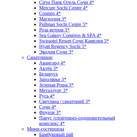
Сити Парк Отель Сочи 4*
Mercure Sochi Centre 4*
Cosmos 4*
Магнолия 3*
Pullman Sochi Сеntre 5*
Роза ветров 3*
Sea Galaxy Congress & SPA 4*
Swissotel Resort Сочи Камелия 5*
Hyatt Regency Sochi 5*
Экодом Сочи 3*
Санаториии
Авангард 4*
Актёр 3*
Беларусь
Заполярье 3*
Зеленая Роща 3*
Металлург 3*
Русь 4*
Светлана / санаторий 3*
Сочи 4*
Фрунзе 3*
Парус /спортивно-оздоровительный
комплекс 4*
Мини-гостиницы
Бамбуковый рай