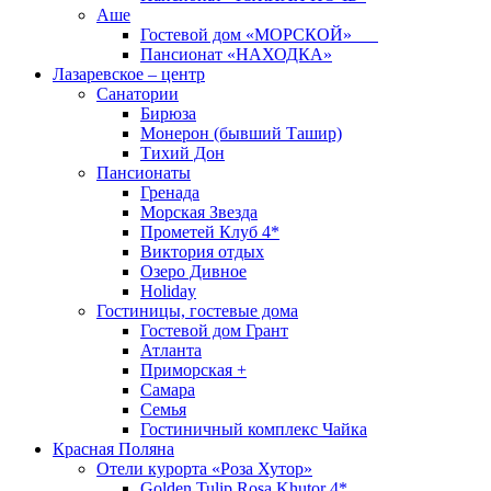
Аше
Гостевой дом «МОРСКОЙ»
Пансионат «НАХОДКА»
Лазаревское – центр
Санатории
Бирюза
Монерон (бывший Ташир)
Тихий Дон
Пансионаты
Гренада
Морская Звезда
Прометей Клуб 4*
Виктория отдых
Озеро Дивное
Holiday
Гостиницы, гостевые дома
Гостевой дом Грант
Атланта
Приморская +
Самара
Семья
Гостиничный комплекс Чайка
Красная Поляна
Отели курорта «Роза Хутор»
Golden Tulip Rosa Khutor 4*