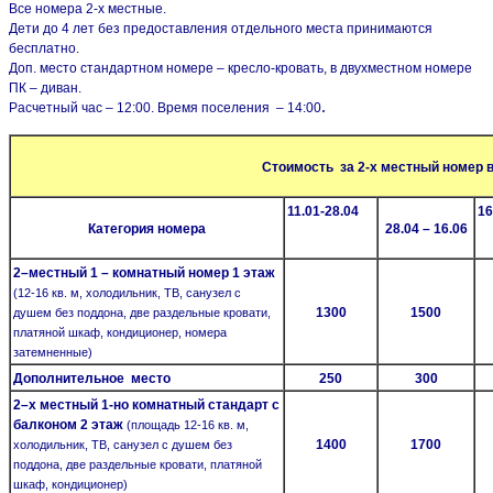
Все номера 2-х местные.
Дети до 4 лет без предоставления отдельного места принимаются
бесплатно.
Доп. место стандартном номере – кресло-кровать, в двухместном номере
ПК – диван.
.
Расчетный час – 12:00. Время поселения – 14:00
Стоимость за 2-х местный номер в 
11.01-28.04
16
Категория номера
28.04 – 16.06
2–местный 1 – комнатный номер 1 этаж
(12-16 кв. м, холодильник, ТВ, санузел с
1300
1500
душем без поддона, две раздельные кровати,
платяной шкаф, кондиционер, номера
затемненные)
Дополнительное место
250
300
2–х местный 1-но комнатный стандарт с
балконом 2 этаж
(площадь 12-16 кв. м,
1400
1700
холодильник, ТВ, санузел с душем без
поддона, две раздельные кровати, платяной
шкаф, кондиционер)