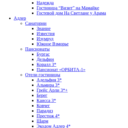
Надежда
Гостиница “Визит” на Мамайке
Гостевой дом На Светлане у Арама
Адлер
Санатории
Знание
Известия
Изумруд
Южное Взморье
Пансионаты
Бургас
Дельфин
Коралл 3*
Пансионат «ОРБИТА-1»
Отели гостиницы
Адельфия 3*
Альмира 3*
Грейс Арли 3*+
Берег
Каисса 3*
Ковчег
Парадиз
Престиж 4*
Шарм
Экодом Адлер 4*