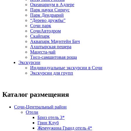
Океанариум в Адлере
Парк науки Сириус
Парк Дендрарий
“Дерево дружбы”
Сочи парк
СочиАвтодром
Скайпарк
Аквапарк Маунтейн Бич
Ахштырская пещера
Мацеста-чай
Тисо-самшитовая роща
Экскурсии
Индивидуальные экскурсии в Сочи
Экскурсии для групп
Каталог размещения
Сочи-Центральный район
Отели
Бриз отель 3*
Грин Клуб
Жемчужина Гранд отель 4*