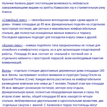
Наличие балкона дарит постояльцам возможность любоваться
завораживающими видами на хребты Кавказских гор и стремительную реку
Ачипсе.
«Семейный люкс»
— своеобразное воплощение идеи «дома вдали от
дома». Номер площадью до 85 кв.м. функционально поделён на отдельную
просторную гостиную, две уютные и максимально комфортабельные
спальни, две полностью оснащённые ванные комнаты и террасу.
Последняя идеально подходит для посиделок в кругу семьи и друзей.
«Бизнес-люкс»
– номера подобного типа предназначены не только для
спокойного и комфортного отдыха, но и для организации плодотворной
работы. Площадь 91 кв.м. состоит из спальной и гостиной зон и
отдельного кабинета с просторной террасой, всем необходимым пакетом
коммуникаций.
Виллы
– отдельно стоящие двухэтажные деревянные дома площадью 160
кв.м. Виллы заслуживают особого внимания в структуре Гранд Отеля на
Красной Поляне (Сочи). Каждая вилла рассчитана на комфортабельное
размещение компании или семьи до 7 человек. Первый этаж при площади
95 кв.м. вмещает роскошную гостиную, уютную зону отдыха,
функциональную кухню, полностью оборудованную ванную и сауну. На
втором этаже виллы, общей площадью 60 кв.м, находятся четыре
спальни, меблированные двуспальными и односпальными кроватями, два
отдельных санузла с ванной. С балконов и террас постояльцы могут