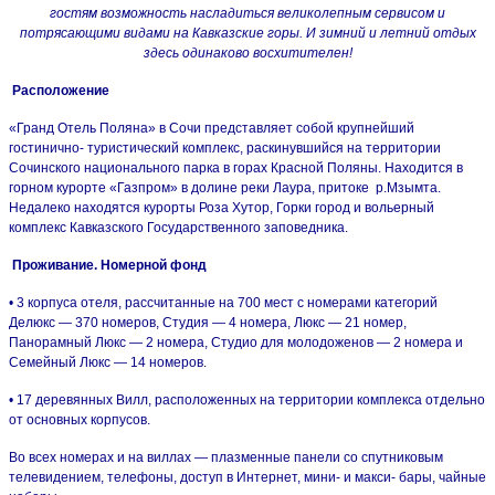
гостям возможность насладиться великолепным сервисом и
потрясающими видами на Кавказские горы. И зимний и летний отдых
здесь одинаково восхитителен!
Расположение
«Гранд Отель Поляна» в Сочи представляет собой крупнейший
гостинично- туристический комплекс, раскинувшийся на территории
Сочинского национального парка в горах Красной Поляны. Находится в
горном курорте «Газпром» в долине реки Лаура, притоке р.Мзымта.
Недалеко находятся курорты Роза Хутор, Горки город и вольерный
комплекс Кавказского Государственного заповедника.
Проживание. Номерной фонд
• 3 корпуса отеля, рассчитанные на 700 мест с номерами категорий
Делюкс — 370 номеров, Студия — 4 номера, Люкс — 21 номер,
Панорамный Люкс — 2 номера, Студио для молодоженов — 2 номера и
Семейный Люкс — 14 номеров.
• 17 деревянных Вилл, расположенных на территории комплекса отдельно
от основных корпусов.
Во всех номерах и на виллах — плазменные панели со спутниковым
телевидением, телефоны, доступ в Интернет, мини- и макси- бары, чайные