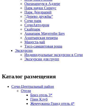
Океанариум в Адлере
Парк науки Сириус
Парк Дендрарий
“Дерево дружбы”
Сочи парк
СочиАвтодром
Скайпарк
Аквапарк Маунтейн Бич
Ахштырская пещера
Мацеста-чай
Тисо-самшитовая роща
Экскурсии
Индивидуальные экскурсии в Сочи
Экскурсии для групп
Каталог размещения
Сочи-Центральный район
Отели
Бриз отель 3*
Грин Клуб
Жемчужина Гранд отель 4*