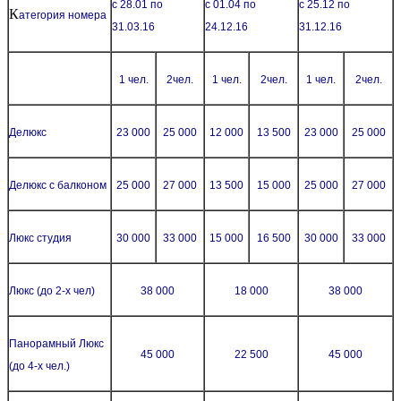
с 28.01 по
с 01.04 по
с 25.12 по
К
атегория номера
31.03.16
24.12.16
31.12.16
1 чел.
2чел.
1 чел.
2чел.
1 чел.
2чел.
Делюкс
23 000
25 000
12 000
13 500
23 000
25 000
Делюкс c балконом
25 000
27 000
13 500
15 000
25 000
27 000
Люкс студия
30 000
33 000
15 000
16 500
30 000
33 000
Люкс (до 2-х чел)
38 000
18 000
38 000
Панорамный Люкс
45 000
22 500
45 000
(до 4-х чел.)