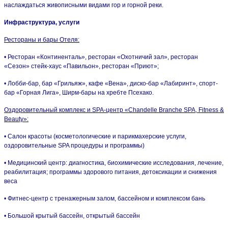
наслаждаться живописными видами гор и горной реки.
Инфраструктура, услуги
Рестораны и бары Отеля:
• Ресторан «Континенталь», ресторан «Охотничий зал», ресторан
«Сезон» стейк-хаус «Павильон», ресторан «Приют»;
• Лобби-бар, бар «Грильяж», кафе «Вена», диско-бар «Лабиринт», спорт-
бар «Горная Лига», Ширм-бары на хребте Псехако.
Оздоровительный комплекс и SPA-центр «Chandelle Branche SPA, Fitness &
Beauty»:
• Салон красоты (косметологические и парикмахерские услуги,
оздоровительные SPA процедуры и программы)
• Медицинский центр: диагностика, биохимические исследования, лечение,
реабилитация; программы здорового питания, детоксикации и снижения
веса
• Фитнес-центр с тренажерным залом, бассейном и комплексом бань
• Большой крытый бассейн, открытый бассейн