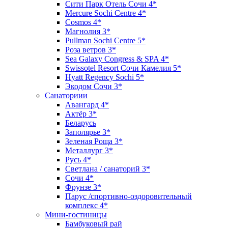
Сити Парк Отель Сочи 4*
Mercure Sochi Centre 4*
Cosmos 4*
Магнолия 3*
Pullman Sochi Сеntre 5*
Роза ветров 3*
Sea Galaxy Congress & SPA 4*
Swissotel Resort Сочи Камелия 5*
Hyatt Regency Sochi 5*
Экодом Сочи 3*
Санаториии
Авангард 4*
Актёр 3*
Беларусь
Заполярье 3*
Зеленая Роща 3*
Металлург 3*
Русь 4*
Светлана / санаторий 3*
Сочи 4*
Фрунзе 3*
Парус /спортивно-оздоровительный
комплекс 4*
Мини-гостиницы
Бамбуковый рай