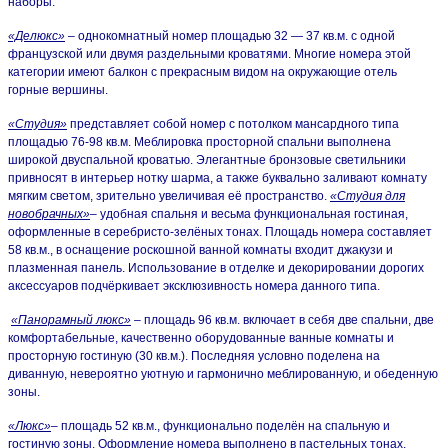
наборы.
«Делюкс»
– однокомнатный номер площадью 32 — 37 кв.м. с одной
французской или двумя раздельными кроватями. Многие номера этой
категории имеют балкон с прекрасным видом на окружающие отель
горные вершины.
«Студия»
представляет собой номер с потолком мансардного типа
площадью 76-98 кв.м. Меблировка просторной спальни выполнена
широкой двуспальной кроватью. Элегантные бронзовые светильники
привносят в интерьер нотку шарма, а также буквально заливают комнату
мягким светом, зрительно увеличивая её пространство.
«Студия для
новобрачных»
– удобная спальня и весьма функциональная гостиная,
оформленные в серебристо-зелёных тонах. Площадь номера составляет
58 кв.м., в оснащение роскошной ванной комнаты входит джакузи и
плазменная панель. Использование в отделке и декорировании дорогих
аксессуаров подчёркивает эксклюзивность номера данного типа.
«Панорамный люкс»
– площадь 96 кв.м. включает в себя две спальни, две
комфортабельные, качественно оборудованные ванные комнаты и
просторную гостиную (30 кв.м.). Последняя условно поделена на
диванную, невероятно уютную и гармонично меблированную, и обеденную
зоны.
«Люкс»
– площадь 52 кв.м., функционально поделён на спальную и
гостиную зоны. Оформление номера выполнено в пастельных тонах.