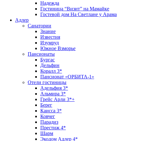
Надежда
Гостиница “Визит” на Мамайке
Гостевой дом На Светлане у Арама
Адлер
Санатории
Знание
Известия
Изумруд
Южное Взморье
Пансионаты
Бургас
Дельфин
Коралл 3*
Пансионат «ОРБИТА-1»
Отели гостиницы
Адельфия 3*
Альмира 3*
Грейс Арли 3*+
Берег
Каисса 3*
Ковчег
Парадиз
Престиж 4*
Шарм
Экодом Адлер 4*