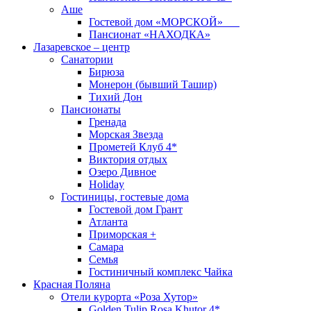
Аше
Гостевой дом «МОРСКОЙ»
Пансионат «НАХОДКА»
Лазаревское – центр
Санатории
Бирюза
Монерон (бывший Ташир)
Тихий Дон
Пансионаты
Гренада
Морская Звезда
Прометей Клуб 4*
Виктория отдых
Озеро Дивное
Holiday
Гостиницы, гостевые дома
Гостевой дом Грант
Атланта
Приморская +
Самара
Семья
Гостиничный комплекс Чайка
Красная Поляна
Отели курорта «Роза Хутор»
Golden Tulip Rosa Khutor 4*