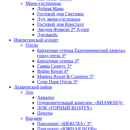
Мини-гостиницы
Добрая Мама
Гостевой дом Светлана
Луч, мини-гостиница
Гостевой дом Кристалл
Экодом Фэмили 2* Адлер
Эдельвейс
Имеретинский курорт
Отели
Бархатные сезоны Екатерининский квартал,
город отель 3*
Бархатные сезоны 3*
Гамма Сириус 3*
Bridge Resort 4*
Mantera Resort & Congress 5*
Сочи Парк Отель 3*
Лазаревский район
Лоо
Аквалоо
Оздоровительный комплекс «ВИАМОНД»
ЛОК «ГОРНЫЙ ВОЗДУХ»
Пенаты
Вардане
Пансионат «ШЕКСНА» 3*
Пансионат «ЮЖНАЯ НОЧЬ»