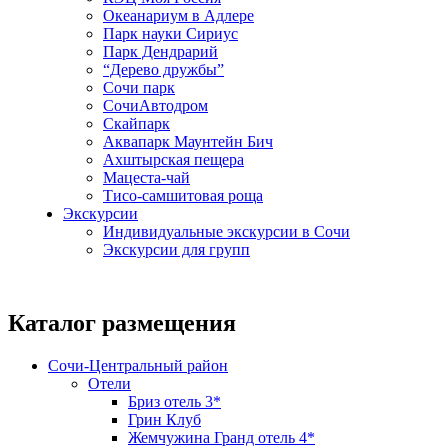
Океанариум в Адлере
Парк науки Сириус
Парк Дендрарий
“Дерево дружбы”
Сочи парк
СочиАвтодром
Скайпарк
Аквапарк Маунтейн Бич
Ахштырская пещера
Мацеста-чай
Тисо-самшитовая роща
Экскурсии
Индивидуальные экскурсии в Сочи
Экскурсии для групп
Каталог размещения
Сочи-Центральный район
Отели
Бриз отель 3*
Грин Клуб
Жемчужина Гранд отель 4*