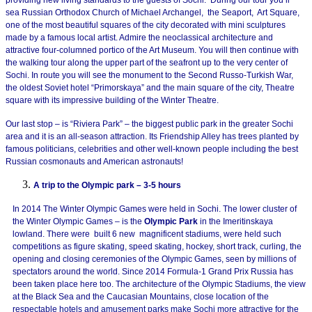
sea Russian Orthodox Church of Michael Archangel, the Seaport, Art Square,
one of the most beautiful squares of the city decorated with mini sculptures
made by a famous local artist. Admire the neoclassical architecture and
attractive four-columned portico of the Art Museum. You will then continue with
the walking tour along the upper part of the seafront up to the very center of
Sochi. In route you will see the monument to the Second Russo-Turkish War,
the oldest Soviet hotel “Primorskaya” and the main square of the city, Theatre
square with its impressive building of the Winter Theatre.
Our last stop – is “Riviera Park” – the biggest public park in the greater Sochi
area and it is an all-season attraction. Its Friendship Alley has trees planted by
famous politicians, celebrities and other well-known people including the best
Russian cosmonauts and American astronauts!
A trip to the Olympic park – 3-5 hours
In 2014 The Winter Olympic Games were held in Sochi. The lower cluster of
the Winter Olympic Games – is the
Olympic Park
in the Imeritinskaya
lowland. There were built 6 new magnificent stadiums, were held such
competitions as figure skating, speed skating, hockey, short track, curling, the
opening and closing ceremonies of the Olympic Games, seen by millions of
spectators around the world. Since 2014 Formula-1 Grand Prix Russia has
been taken place here too. The architecture of the Olympic Stadiums, the view
at the Black Sea and the Caucasian Mountains, close location of the
respectable hotels and amusement parks make Sochi more attractive for the