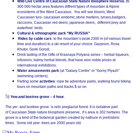
Wild Live Centre of Caucasian State Nature Biosphere Reserve.
Its
300 000 hectar area features diffrent types of mountain & Alpine
ecosistems of the West Caucasus. You will see bisons, West
Caucasian turs- caucasian endemic,stone martens, lynxes,badgers,
raccoons, Caucasian red deers, japanese deers, different prey and
waterfowl birds.
Cultural & ethnographic park “My RUSSIA”
Rides by cable cars
to the mountain’s peak 2300 m (of various travel
time and duration) to a ski resort of your choice: Gazprom, Rosa
Khutor, Gorki Gorod;
Drink tasting of the Gifts of Krasnaya Polyana series – herbal liqueurs,
infusions, balmy herbal blends, that have won noble prizes at
international exhibitions;
Water amusements park
(at “Galaxy Centre” or “Gorny Plyazh”
swimming centers);
Parting some
activities
: rope tie adventure parks, walking tours/ biking
tours on mountain paths and tracks $ so on.
5)
Yew-and boxtree grove – 4 hour.
The yer -and boxtree grove is relic preglacial forest. It is isolateve part
of
Caucasian State nature biosphere preserve, it’s area is 302 hertares. The
grove is a kind of the botanical garden created by nathure in prehistoric
times. Some old yew- trees are 2000 years old.