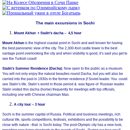
The main excursions in Sochi
Mount Akhun + Stalin’s dacha – 4,5 hour
Mount Akhun
is the highest coastal point in Sochi and well known for having
the best panoramic view of the city. The 2,300-foot castle tower is the best
vantage point overlooking the city and when visibility is good, it’s said you get to
see the Turkish coast!
Stalin’s Summer Residence (Dacha)
: Now open to the public as a museum.
You will not only enjoy the natural beauties round Dacha, but you will also be
carried into the past in 1930s in the former residence jf Soviet leader. You could
see Stalin’s life, Stalin’s world in those period & wax figure of Russian leader.
Stalin visited this dacha (home) frequently for meetings with top officials,
including one with Chinese chairman Mao.
A city tour – 3 hour
Sochi is the summer capital of Russia. Political and business meetings, rich
cultural life, sports competitions, festivals, exhibitions and the possibility to be
close with nature –that is Sochi today. The post-Olympic city has a new look,
providing new living standards to the guests of Sochi. During our tour you’ll