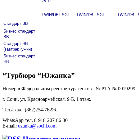
28.12
TWIN/DBL
SGL
TWIN/DBL
SGL
TWIN/DBL
Стандарт ВВ
Бизнес стандарт
ВВ
Стандарт НВ
(завтрак+ужин)
Бизнес стандарт
НВ
“Турбюро “Южанка”
Номер в Федеральном реестре турагентов –№ РТА №
0019299
г. Сочи, ул. Красноармейская, 9-Б, 1 этаж.
Тел./факс: (862)254-76-96.
WhatsApp тел. 8-918-207-86-30
E-mail:
uzanka@sochi.com