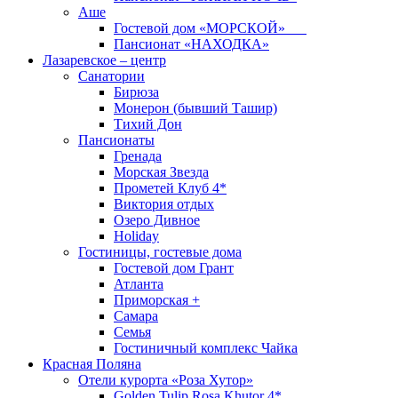
Аше
Гостевой дом «МОРСКОЙ»
Пансионат «НАХОДКА»
Лазаревское – центр
Санатории
Бирюза
Монерон (бывший Ташир)
Тихий Дон
Пансионаты
Гренада
Морская Звезда
Прометей Клуб 4*
Виктория отдых
Озеро Дивное
Holiday
Гостиницы, гостевые дома
Гостевой дом Грант
Атланта
Приморская +
Самара
Семья
Гостиничный комплекс Чайка
Красная Поляна
Отели курорта «Роза Хутор»
Golden Tulip Rosa Khutor 4*