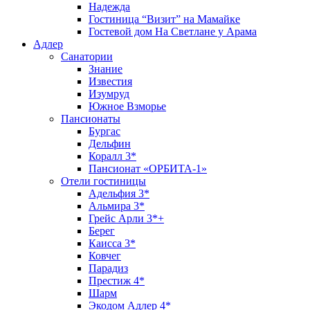
Надежда
Гостиница “Визит” на Мамайке
Гостевой дом На Светлане у Арама
Адлер
Санатории
Знание
Известия
Изумруд
Южное Взморье
Пансионаты
Бургас
Дельфин
Коралл 3*
Пансионат «ОРБИТА-1»
Отели гостиницы
Адельфия 3*
Альмира 3*
Грейс Арли 3*+
Берег
Каисса 3*
Ковчег
Парадиз
Престиж 4*
Шарм
Экодом Адлер 4*