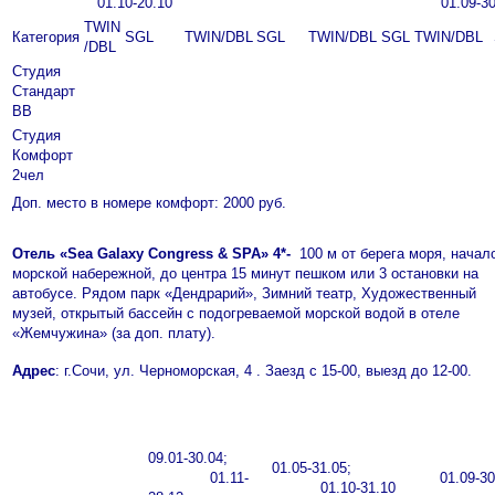
01.10-20.10
01.09-30
ТWIN
Категория
SGL
ТWIN/DBL
SGL
ТWIN/DBL
SGL
ТWIN/DBL
/DBL
Студия
Стандарт
ВВ
Студия
Комфорт
2чел
Доп. место в номере комфорт: 2000 руб.
Отель «
Sea
Galaxy
Congress &
SPA» 4*-
100 м от берега моря, начал
морской набережной, до центра 15 минут пешком или 3 остановки на
автобусе. Рядом парк «Дендрарий», Зимний театр, Художественный
музей, открытый бассейн с подогреваемой морской водой в отеле
«Жемчужина» (за доп. плату).
Адрес
: г.Сочи, ул. Черноморская, 4 . Заезд с 15-00, выезд до 12-00.
09.01-30.04;
01.05-31.05;
01.11-
01.09-30
01.10-31.10