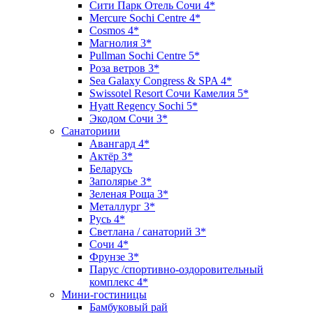
Сити Парк Отель Сочи 4*
Mercure Sochi Centre 4*
Cosmos 4*
Магнолия 3*
Pullman Sochi Сеntre 5*
Роза ветров 3*
Sea Galaxy Congress & SPA 4*
Swissotel Resort Сочи Камелия 5*
Hyatt Regency Sochi 5*
Экодом Сочи 3*
Санаториии
Авангард 4*
Актёр 3*
Беларусь
Заполярье 3*
Зеленая Роща 3*
Металлург 3*
Русь 4*
Светлана / санаторий 3*
Сочи 4*
Фрунзе 3*
Парус /спортивно-оздоровительный
комплекс 4*
Мини-гостиницы
Бамбуковый рай