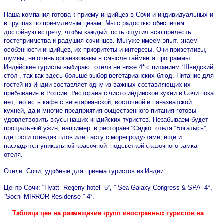
Наша компания готова к приему индийцев в Сочи и индивидуальных и
в группах по приемлемым ценам. Мы с радостью обеспечим
достойную встречу, чтобы каждый гость ощутил всю прелесть
гостеприимства и радушия сочинцев. Мы уже имеем опыт, знаем
особенности индийцев, их приоритеты и интересы. Они приветливы,
шумны, не очень организованы в смысле тайминга программы.
Индийские туристы выбирают отели не ниже 4* с питанием “Шведский
стол”, так как здесь больше выбор вегетарианских блюд. Питание для
гостей из Индии составляет одну из важных составляющих их
пребывания в России. Ресторана с чисто индийской кухни в Сочи пока
нет, но есть кафе с вегетарианской, восточной и паназиатской
кухней, да и многие предприятия общественного питания готовы
удовлетворить вкусы наших индийских туристов. Незабываем будет
прощальный ужин, например, в ресторане “Садко” отеля “Богатырь”,
где гости отведав плов или пасту с морепродуктами, еще и
насладятся уникальной красочной подсветкой сказочного замка
отеля.
Отели Сочи, удобные для приема туристов из Индии:
Центр Сочи: “Hyatt Regeny hotel” 5*, ” Sea Galaxy Congress & SPA” 4*,
“Sochi MIRROR Residense ” 4*.
Таблица цен на размещение групп иностранных туристов на