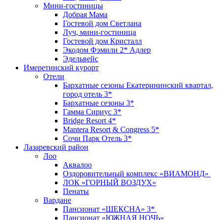
Мини-гостиницы
Добрая Мама
Гостевой дом Светлана
Луч, мини-гостиница
Гостевой дом Кристалл
Экодом Фэмили 2* Адлер
Эдельвейс
Имеретинский курорт
Отели
Бархатные сезоны Екатерининский квартал,
город отель 3*
Бархатные сезоны 3*
Гамма Сириус 3*
Bridge Resort 4*
Mantera Resort & Congress 5*
Сочи Парк Отель 3*
Лазаревский район
Лоо
Аквалоо
Оздоровительный комплекс «ВИАМОНД»
ЛОК «ГОРНЫЙ ВОЗДУХ»
Пенаты
Вардане
Пансионат «ШЕКСНА» 3*
Пансионат «ЮЖНАЯ НОЧЬ»