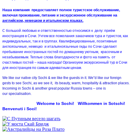
Наша компания предоставляет полное туристское обслуживание,
включая проживание, питание и экскурсионное обслуживание на
английском, немецком и итальянском языках.
С большой любовью и ответственностью относимся к делу: приём
иностранцев в Сочи. Учтем все пожелания заказчиков тура и туристов, как
индивидуальных, так и в группах. Квалифицированные, позитивные
англоязычные, немецко и итальяноязычные гиды по Сочи сделают
пребывание иностранных гостей по домашнему уютным, красочным и
незабываемым. Теплые слова благодарности и фото на память от
счастливых гостей – наша награда! Организуем экскурсионный тур в Сочи
для иностранцев по самым адекватным ценам.
We like our native city Sochi & we like the guests in it. We”d like our foreign
gests to see Sochi, as we see it, its beauty, warm, hospitality & attraction places.
Incoming in Sochi & another great popular Russia towns – one is
our speсialisation.
Welcome to Sochi! Willkommen in Sotschi!
Benvenuti i Soci!