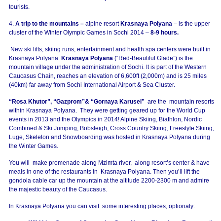
tourists.
4.
A trip to the mountains –
alpine resort
Krasnaya Polyana
– is the upper
cluster of the Winter Olympic Games in Sochi 2014 –
8-9 hours.
New ski lifts, skiing runs, entertainment and health spa centers were built in
Krasnaya Polyana.
Krasnaya Polyana
(“Red-Beautiful Glade”) is the
mountain village under the administration of Sochi. It is part of the Western
Caucasus Chain, reaches an elevation of 6,600ft (2,000m) and is 25 miles
(40km) far away from Sochi International Airport & Sea Cluster.
“Rosa Khutor”, “Gazprom”& “Gornaya Karusel”
are the mountain resorts
within Krasnaya Polyana. They were getting geared up for the World Cup
events in 2013 and the Olympics in 2014! Alpine Skiing, Biathlon, Nordic
Combined & Ski Jumping, Bobsleigh, Cross Country Skiing, Freestyle Skiing,
Luge, Skeleton and Snowboarding was hosted in Krasnaya Polyana during
the Winter Games.
You will make promenade along Mzimta river, along resort’s center & have
meals in one of the restaurants in Krasnaya Polyana. Then you’ll lift the
gondola cable car up the mountain at the altitude 2200-2300 m and admire
the majestic beauty of the Caucasus.
In Krasnaya Polyana you can visit some interesting places, optionaly: