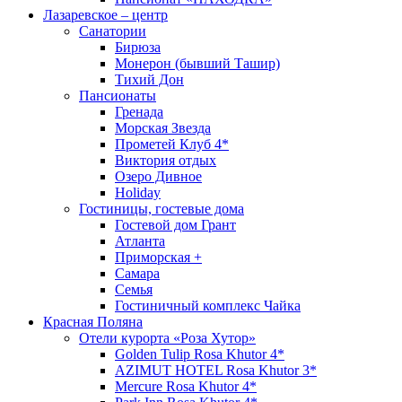
Лазаревское – центр
Санатории
Бирюза
Монерон (бывший Ташир)
Тихий Дон
Пансионаты
Гренада
Морская Звезда
Прометей Клуб 4*
Виктория отдых
Озеро Дивное
Holiday
Гостиницы, гостевые дома
Гостевой дом Грант
Атланта
Приморская +
Самара
Семья
Гостиничный комплекс Чайка
Красная Поляна
Отели курорта «Роза Хутор»
Golden Tulip Rosa Khutor 4*
AZIMUT HOTEL Rosa Khutor 3*
Mercure Rosa Khutor 4*