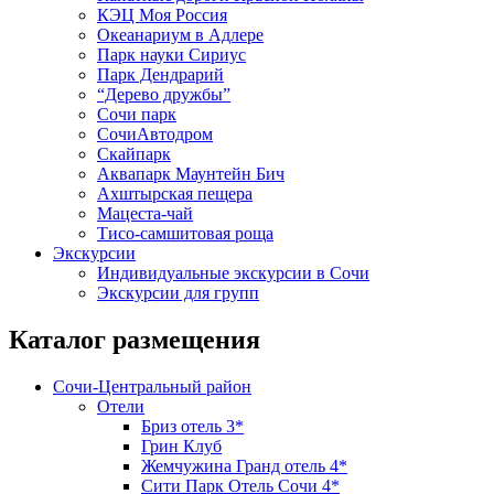
КЭЦ Моя Россия
Океанариум в Адлере
Парк науки Сириус
Парк Дендрарий
“Дерево дружбы”
Сочи парк
СочиАвтодром
Скайпарк
Аквапарк Маунтейн Бич
Ахштырская пещера
Мацеста-чай
Тисо-самшитовая роща
Экскурсии
Индивидуальные экскурсии в Сочи
Экскурсии для групп
Каталог размещения
Сочи-Центральный район
Отели
Бриз отель 3*
Грин Клуб
Жемчужина Гранд отель 4*
Сити Парк Отель Сочи 4*