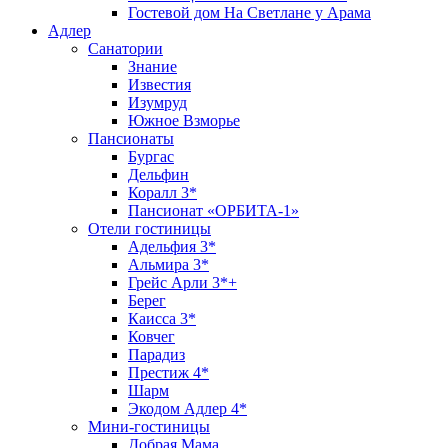
Гостевой дом На Светлане у Арама
Адлер
Санатории
Знание
Известия
Изумруд
Южное Взморье
Пансионаты
Бургас
Дельфин
Коралл 3*
Пансионат «ОРБИТА-1»
Отели гостиницы
Адельфия 3*
Альмира 3*
Грейс Арли 3*+
Берег
Каисса 3*
Ковчег
Парадиз
Престиж 4*
Шарм
Экодом Адлер 4*
Мини-гостиницы
Добрая Мама