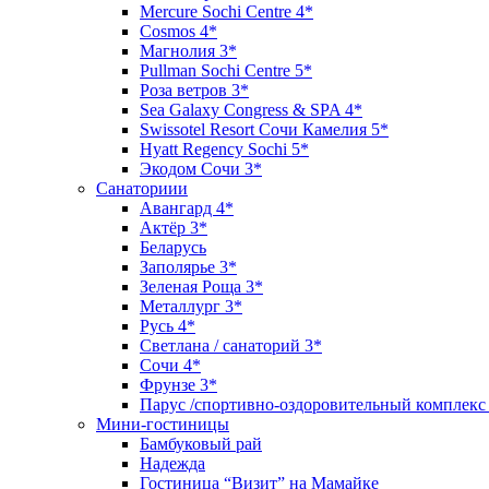
Mercure Sochi Centre 4*
Cosmos 4*
Магнолия 3*
Pullman Sochi Сеntre 5*
Роза ветров 3*
Sea Galaxy Congress & SPA 4*
Swissotel Resort Сочи Камелия 5*
Hyatt Regency Sochi 5*
Экодом Сочи 3*
Санаториии
Авангард 4*
Актёр 3*
Беларусь
Заполярье 3*
Зеленая Роща 3*
Металлург 3*
Русь 4*
Светлана / санаторий 3*
Сочи 4*
Фрунзе 3*
Парус /спортивно-оздоровительный комплекс
Мини-гостиницы
Бамбуковый рай
Надежда
Гостиница “Визит” на Мамайке