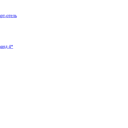
арт-отель
ранд 4*