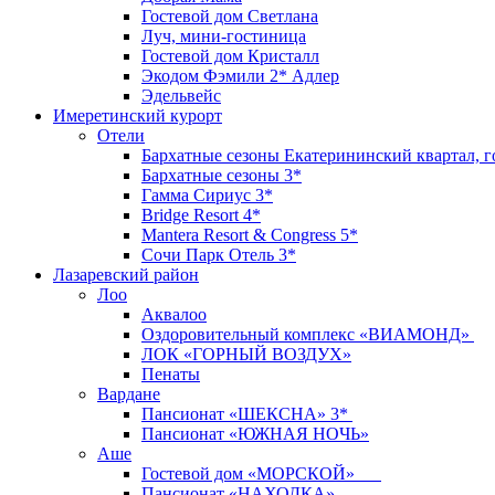
Гостевой дом Светлана
Луч, мини-гостиница
Гостевой дом Кристалл
Экодом Фэмили 2* Адлер
Эдельвейс
Имеретинский курорт
Отели
Бархатные сезоны Екатерининский квартал, г
Бархатные сезоны 3*
Гамма Сириус 3*
Bridge Resort 4*
Mantera Resort & Congress 5*
Сочи Парк Отель 3*
Лазаревский район
Лоо
Аквалоо
Оздоровительный комплекс «ВИАМОНД»
ЛОК «ГОРНЫЙ ВОЗДУХ»
Пенаты
Вардане
Пансионат «ШЕКСНА» 3*
Пансионат «ЮЖНАЯ НОЧЬ»
Аше
Гостевой дом «МОРСКОЙ»
Пансионат «НАХОДКА»