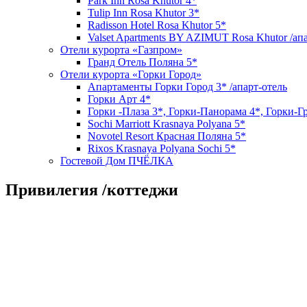
Park Inn Rosa Khutor 4*
Tulip Inn Rosa Khutor 3*
Radisson Hotel Rosa Khutor 5*
Valset Apartments BY AZIMUT Rosa Khutor /ап
Отели курорта «Газпром»
Гранд Отель Поляна 5*
Отели курорта «Горки Город»
Апартаменты Горки Город 3* /апарт-отель
Горки Арт 4*
Горки -Плаза 3*, Горки-Панорама 4*, Горки-Г
Sochi Marriott Krasnaya Polyana 5*
Novotel Resort Красная Поляна 5*
Rixos Krasnaya Polyana Sochi 5*
Гостевой Дом ПЧЁЛКА
Привилегия /коттеджи