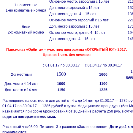
Основное место, взрослый с 15 лет
21
1-но местные
Доп. место взрослый с 15 лет
15
1-но комнатные номера
Доп. место, дети 4 – 15 лет
13
Основное место взрослый с 15 лет
22
Доп. место взрослый с 15 лет
17
Люкс
2-х комнатный номер
Основное место, дети с 4 -15 лет
19
Доп. место дети 4 – 15 лет
14
Пансионат «Орбита» – участник программы «ОТКРЫТЫЙ ЮГ» 2017.
Цена на 1 чел. без лечения
с 01.01.17 по 30.03.17
с 01.04.17 по 30.04.17
1
1500
2-х местный
1600
(160
Доп. место 4-14 лет
1000
1100
Доп. место с 14 лет
1150
1225
Размещение на осн. месте для детей от 4-х до 14 лет до 31.03.17 — 1275 руб
01.04.17 по 30.04.17 — 1385 рублей в сутки. Медицинские процедуры (без 
назначаются при сроке бронирования от 10 дней из расчета 250 руб. в сутк
ведется номерами и местами.
Расчетный час 08:00. Питание: 3-х разовое «Заказное меню».
Дети до 4-х 
принимаются.