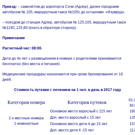
Проезд:
– самолётом до аэропорта Сочи (Адлер), далее городским
автобусом № 105, маршрутным такси №105с до остановки: «Изумруд».
– поездом до станции Адлер, автобусом № 125,105, маршрутным такси
№124С,125,60 (ехать в обратную сторону).
Примечания
Расчетный час:
08:00.
Дети до 4х лет с размещением в номере с родителями принимаются
бесплатно (без места и питания).
Медицинские процедуры назначаются при сроке бронирования от 10
дней.
Стоимость путевки с лечением на 1 чел. в день в 2017 году
01.
Категория номера
Категория путевок
30.
Основное место взрослый с 115 лет
18
Доп. место взрослый с 15 лет
13
2-х местные номера
1-комннатные
Основное место дети 4-до 15 лет
15
Доп. место дети 4 -15 лет
11