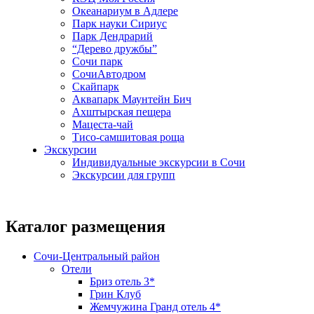
Океанариум в Адлере
Парк науки Сириус
Парк Дендрарий
“Дерево дружбы”
Сочи парк
СочиАвтодром
Скайпарк
Аквапарк Маунтейн Бич
Ахштырская пещера
Мацеста-чай
Тисо-самшитовая роща
Экскурсии
Индивидуальные экскурсии в Сочи
Экскурсии для групп
Каталог размещения
Сочи-Центральный район
Отели
Бриз отель 3*
Грин Клуб
Жемчужина Гранд отель 4*