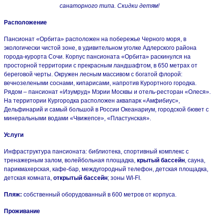
санаторного типа. Скидки детям!
Расположение
Пансионат «Орбита» расположен на побережье Черного моря, в
экологически чистой зоне, в удивительном уголке Адлерского района
города-курорта Сочи. Корпус пансионата «Орбита» раскинулся на
просторной территории с прекрасным ландшафтом, в 650 метрах от
береговой черты. Окружен лесным массивом с богатой флорой:
вечнозелеными соснами, кипарисами, напротив Курортного городка.
Рядом – пансионат «Изумруд» Мэрии Москвы и отель-ресторан «Олеся».
На территории Кургородка расположен аквапарк «Амфибиус»,
Дельфинарий и самый большой в России Океанариум, городской бювет с
минеральными водами «Чвижепсе», «Пластунская».
Услуги
Инфраструктура пансионата: библиотека, спортивный комплекс с
тренажерным залом, волейбольная площадка,
крытый бассейн
, сауна,
парикмахерская, кафе-бар, междугородный телефон, детская площадка,
детская комната,
открытый бассейн
; зоны WI-FI.
Пляж:
собственный оборудованный в 600 метров от корпуса.
Проживание