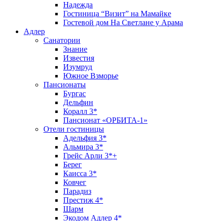
Надежда
Гостиница “Визит” на Мамайке
Гостевой дом На Светлане у Арама
Адлер
Санатории
Знание
Известия
Изумруд
Южное Взморье
Пансионаты
Бургас
Дельфин
Коралл 3*
Пансионат «ОРБИТА-1»
Отели гостиницы
Адельфия 3*
Альмира 3*
Грейс Арли 3*+
Берег
Каисса 3*
Ковчег
Парадиз
Престиж 4*
Шарм
Экодом Адлер 4*