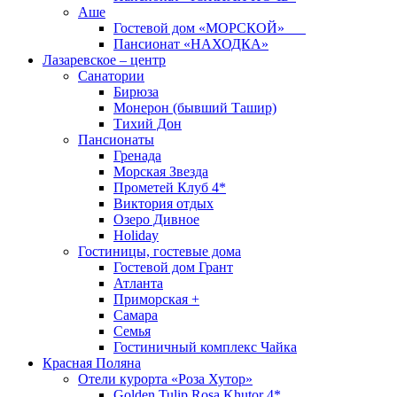
Аше
Гостевой дом «МОРСКОЙ»
Пансионат «НАХОДКА»
Лазаревское – центр
Санатории
Бирюза
Монерон (бывший Ташир)
Тихий Дон
Пансионаты
Гренада
Морская Звезда
Прометей Клуб 4*
Виктория отдых
Озеро Дивное
Holiday
Гостиницы, гостевые дома
Гостевой дом Грант
Атланта
Приморская +
Самара
Семья
Гостиничный комплекс Чайка
Красная Поляна
Отели курорта «Роза Хутор»
Golden Tulip Rosa Khutor 4*