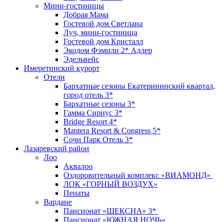
Мини-гостиницы
Добрая Мама
Гостевой дом Светлана
Луч, мини-гостиница
Гостевой дом Кристалл
Экодом Фэмили 2* Адлер
Эдельвейс
Имеретинский курорт
Отели
Бархатные сезоны Екатерининский квартал,
город отель 3*
Бархатные сезоны 3*
Гамма Сириус 3*
Bridge Resort 4*
Mantera Resort & Congress 5*
Сочи Парк Отель 3*
Лазаревский район
Лоо
Аквалоо
Оздоровительный комплекс «ВИАМОНД»
ЛОК «ГОРНЫЙ ВОЗДУХ»
Пенаты
Вардане
Пансионат «ШЕКСНА» 3*
Пансионат «ЮЖНАЯ НОЧЬ»