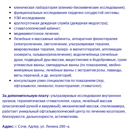
клиническая лаборатория (клинико-биохимические исследования);
функциональные исследования сердечно-сосудистой системы;
УЗИ исследование
круглосуточная дежурная служба (дежурная медсестра);
стоматологический кабинет;
медикаментозное лечение;
Лечебные и массажные кабинеты, аппаратная физиотерапия
(электролечение, светолечение, ультразвуковая терапия,
микроволновая терапия, лазеро- и магнитотерапия, аппликации
озокерита, гальваногрязелечение), водолечебница (лечебные
души, подводный душ-массаж, мацестинские и йодобромные, сухие
углекислые ванны; скипидарные ванны (по показаниям), хвойно-
жемчужные ванны, лечебные ванны с экстрактом розы, лаванды,
мяты перечной, и др. ингаляторий;
консультации узких специалистов по показаниям (лор,
офтальмолог, гинеколог, психотерапевт, стоматолог).
За дополнительную плату:
ультразвуковые исследования внутренних
органов, терапевтическая стоматология; сауна, лечебный массаж
(классический ручной и вакуумный), механический массаж, спелеокамера,
работает уникальный офтальмологический центр по лечению косоглазия,
близорукости, дальнозоркости, астигматизма.
Адрес:
г. Сочи, Адлер, ул. Ленина 280–а.