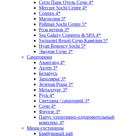
Сити Парк Отель Сочи 4*
Mercure Sochi Centre 4*
Cosmos 4*
Магнолия 3*
Pullman Sochi Сеntre 5*
Роза ветров 3*
Sea Galaxy Congress & SPA 4*
Swissotel Resort Сочи Камелия 5*
Hyatt Regency Sochi 5*
Экодом Сочи 3*
Санаториии
Авангард 4*
Актёр 3*
Беларусь
Заполярье 3*
Зеленая Роща 3*
Металлург 3*
Русь 4*
Светлана / санаторий 3*
Сочи 4*
Фрунзе 3*
Парус /спортивно-оздоровительный
комплекс 4*
Мини-гостиницы
Бамбуковый рай