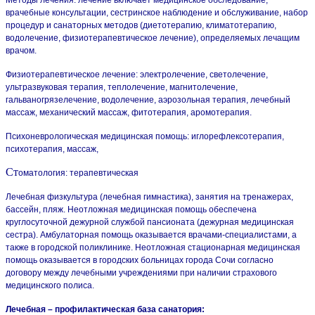
Методы лечения: лечение включает медицинское обследование,
врачебные консультации, сестринское наблюдение и обслуживание, набор
процедур и санаторных методов (диетотерапию, климатотерапию,
водолечение, физиотерапевтическое лечение), определяемых лечащим
врачом.
Физиотерапевтическое лечение: электролечение, светолечение,
ультразвуковая терапия, теплолечение, магнитолечение,
гальваногрязелечение, водолечение, аэрозольная терапия, лечебный
массаж, механический массаж, фитотерапия, аромотерапия.
Психоневрологическая медицинская помощь: иглорефлексотерапия,
психотерапия, массаж,
Ст
оматология: терапевтическая
Лечебная физкультура (лечебная гимнастика), занятия на тренажерах,
бассейн, пляж. Неотложная медицинская помощь обеспечена
круглосуточной дежурной службой пансионата (дежурная медицинская
сестра). Амбулаторная помощь оказывается врачами-специалистами, а
также в городской поликлинике. Неотложная стационарная медицинская
помощь оказывается в городских больницах города Сочи согласно
договору между лечебными учреждениями при наличии страхового
медицинского полиса.
Лечебная – профилактическая база санатория: