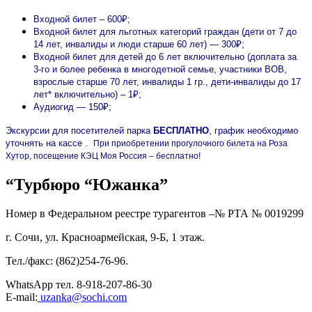
Входной билет – 600₽;
Входной билет для льготных категорий граждан (дети от 7 до
14 лет, инвалиды и люди старше 60 лет) — 300₽;
Входной билет для детей до 6 лет включительно (доплата за
3-го и более ребенка в многодетной семье, участники ВОВ,
взрослые старше 70 лет, инвалиды 1 гр., дети-инвалиды до 17
лет* включительно) – 1₽;
Аудиогид — 150₽;
Экскурсии для посетителей парка
БЕСПЛАТНО
, график необходимо
уточнять на кассе .
При приобретении прогулочного билета на Роза
Хутор, посещение КЭЦ Моя Россия – бесплатно!
“Турбюро “Южанка”
Номер в Федеральном реестре турагентов –№ РТА №
0019299
г. Сочи, ул. Красноармейская, 9-Б, 1 этаж.
Тел./факс: (862)254-76-96.
WhatsApp тел. 8-918-207-86-30
E-mail:
uzanka@sochi.com