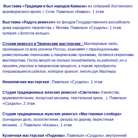
Выставка «Традиции и быт народов Кавказа»
из собраний Хостинского
краеведческого музея, г. Сочи.
Павильон «Кавказ», 1 этаж.
Выставка «Радуга ремесел»
из фондов Государственного российского
дома народного творчества, г. Москва.
Павильон «Суздаль», 1 этаж,
галерея «Золотое кольцо».
Студии ремесел и Творческие мастерские :
Мастеровые люди,
приехавшие со всех уголков России, знакомят с традиционными
ремесленными техниками и творческими приемами, делятся секретами
мастерства. Гости могут не только понаблюдать за работой, но и
принять участие в творческом процессе, а также приобрести
понравившееся изделие, которое хранит тепло рук Мастера.
Иконописная мастерская .
Павильон «Суздаль», 1 этаж.
Студия традиционных женских ремесел «Светелка»
(ткачество,
кружевоплетение, лоскутная мозаика, текстильная кукла…).
Павильон
«Суздаль», 2 этаж.
Студия традиционных мужских ремесел «Мастеровая слобода»
(гончарное дело, лозоплетение, резьба по дереву, берестяная
мозаика…).
Павильон «Казань», 1 этаж.
Кузнечная мастерская «Подкова».
Павильон «Суздаль», внутренний