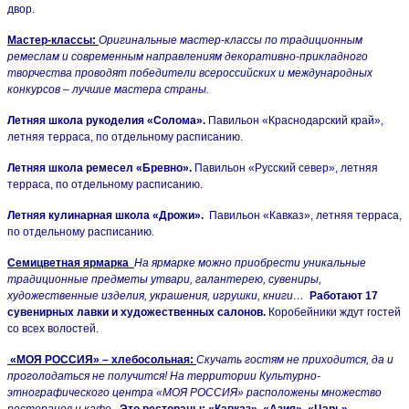
двор.
Мастер-классы:
Оригинальные мастер-классы по традиционным
ремеслам и современным направлениям декоративно-прикладного
творчества проводят победители всероссийских и международных
конкурсов – лучшие мастера страны.
Летняя школа рукоделия «Солома».
Павильон «Краснодарский край»,
летняя терраса, по отдельному расписанию.
Летняя школа ремесел «Бревно».
Павильон «Русский север», летняя
терраса, по отдельному расписанию.
Летняя кулинарная школа «Дрожи».
Павильон «Кавказ», летняя терраса,
по отдельному расписанию.
Семицветная ярмарка
На ярмарке можно приобрести уникальные
традиционные предметы утвари, галантерею, сувениры,
художественные изделия, украшения, игрушки, книги…
Работают 17
сувенирных лавки и художественных салонов.
Коробейники ждут гостей
со всех волостей.
«МОЯ РОССИЯ» – хлебосольная:
Скучать гостям не приходится, да и
проголодаться не получится! На территории Культурно-
этнографического центра «МОЯ РОССИЯ» расположены множество
ресторанов и кафе.
Это рестораны: «Кавказ», «Азия», «Царь»,