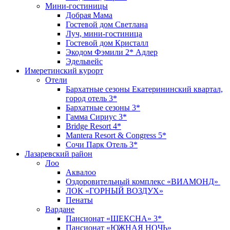
Мини-гостиницы
Добрая Мама
Гостевой дом Светлана
Луч, мини-гостиница
Гостевой дом Кристалл
Экодом Фэмили 2* Адлер
Эдельвейс
Имеретинский курорт
Отели
Бархатные сезоны Екатерининский квартал,
город отель 3*
Бархатные сезоны 3*
Гамма Сириус 3*
Bridge Resort 4*
Mantera Resort & Congress 5*
Сочи Парк Отель 3*
Лазаревский район
Лоо
Аквалоо
Оздоровительный комплекс «ВИАМОНД»
ЛОК «ГОРНЫЙ ВОЗДУХ»
Пенаты
Вардане
Пансионат «ШЕКСНА» 3*
Пансионат «ЮЖНАЯ НОЧЬ»