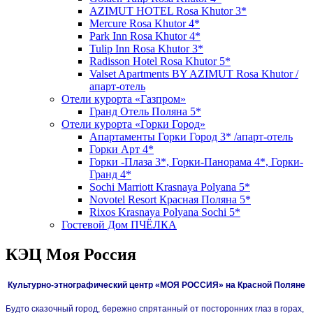
AZIMUT HOTEL Rosa Khutor 3*
Mercure Rosa Khutor 4*
Park Inn Rosa Khutor 4*
Tulip Inn Rosa Khutor 3*
Radisson Hotel Rosa Khutor 5*
Valset Apartments BY AZIMUT Rosa Khutor /
апарт-отель
Отели курорта «Газпром»
Гранд Отель Поляна 5*
Отели курорта «Горки Город»
Апартаменты Горки Город 3* /апарт-отель
Горки Арт 4*
Горки -Плаза 3*, Горки-Панорама 4*, Горки-
Гранд 4*
Sochi Marriott Krasnaya Polyana 5*
Novotel Resort Красная Поляна 5*
Rixos Krasnaya Polyana Sochi 5*
Гостевой Дом ПЧЁЛКА
КЭЦ Моя Россия
Культурно-этнографический центр «МОЯ РОССИЯ» на Красной Поляне
Будто сказочный город, бережно спрятанный от посторонних глаз в горах,