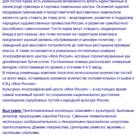
Для гостей парка есть уникальная возможность купить единственные в
своем роде сувениры в торговых павильонах центра. Основной задачей
продавцов сувенирами и представителей выставочных павильонов
является цель ставить во главу угла – возрождение, развитие и поддержку
народных художественных промыслов России, и развитие самобытного
российского самосознания. Гости парка могут отведать традиционные
блюда в ресторанах, все точки питания на территории комплекса
предлагают разный уровень обслуживания и ценовую политику – от
заведений для массового потребителя до элитных ресторанов премиум-
класса. А также остановится в уникальных гостиничных номерах
этнографического центра «Моя Россия», которые спроектированные как
дизайнерские бутик-отели. Гостиничные номера располагают номерным
фондом, сопоставимым по уровню с отелями 4 и 5 звезд.
В период олимпиады комплекс посетило колоссальное количество гостей
со всего мира, оставившее огромное количество положительных отзывов о
КЭЦ «Моя Россия».
Культурно-этнографический центр «Моя Россия» – в настоящее время
самый значимый проект по сохранению национального достояния,
приобщения зарубежных гостей к народной культуре России.
Выставки:
Представленные коллекции знакомят с культурой, бытовым
укладом, традициями народов России. Сменные тематические
экспозиции изобразительного и декоративно-прикладного искусства
предоставлены Домами творчества, Центрами ремесел, музеями и
частными студиями.