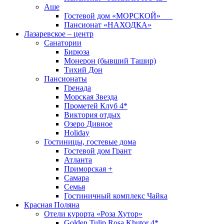
Аше
Гостевой дом «МОРСКОЙ»
Пансионат «НАХОДКА»
Лазаревское – центр
Санатории
Бирюза
Монерон (бывший Ташир)
Тихий Дон
Пансионаты
Гренада
Морская Звезда
Прометей Клуб 4*
Виктория отдых
Озеро Дивное
Holiday
Гостиницы, гостевые дома
Гостевой дом Грант
Атланта
Приморская +
Самара
Семья
Гостиничный комплекс Чайка
Красная Поляна
Отели курорта «Роза Хутор»
Golden Tulip Rosa Khutor 4*