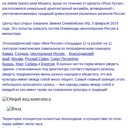
на левом берегу реки Мзымта, выше по течению от курорта «Роза-Хутор»,
расположился уникальный архитектурный ансамбль, возведенный с
учетом многовековых традиций домостроения различных регионов России
Центр был открыт накануне Зимних Олимпийских Игр, 5 февраля 2014
года. Это попытка показать гостям Олимпиады многообразие России в
миниатюре.
Этнографический парк «Моя Россия» площадью 11 га разбит на 11
секторов-тематических павильонов по географическому принципу:
Кавказ
,
Суздаль
,
Центральная Россия,
Краснодарский
край
,
Москва
,
Русский Север
,
Санкт-Петербург
,
Казань
,
Урал
,
Сибирь
и
Бурятия
. В разных частях парка можно увидеть
здания, стилизованные под архитектуру соответствующего региона,
увидеть традиционную жизнь разных народов и убедитесь, что все
культуры имеют между собой много общего. Самый главный принцип этого
небольшого культурного оазиса — все народы равны между собой и
каждый из них имеет право на сохранение культуры и традиций.
Территория этноцентра полностью пешеходная, а путешествие по этно-
парку займет около часа.