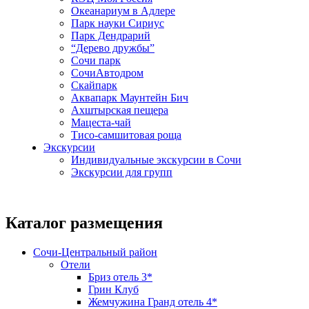
Океанариум в Адлере
Парк науки Сириус
Парк Дендрарий
“Дерево дружбы”
Сочи парк
СочиАвтодром
Скайпарк
Аквапарк Маунтейн Бич
Ахштырская пещера
Мацеста-чай
Тисо-самшитовая роща
Экскурсии
Индивидуальные экскурсии в Сочи
Экскурсии для групп
Каталог размещения
Сочи-Центральный район
Отели
Бриз отель 3*
Грин Клуб
Жемчужина Гранд отель 4*