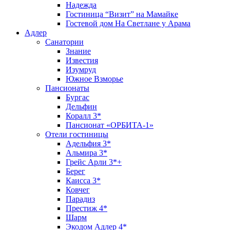
Надежда
Гостиница “Визит” на Мамайке
Гостевой дом На Светлане у Арама
Адлер
Санатории
Знание
Известия
Изумруд
Южное Взморье
Пансионаты
Бургас
Дельфин
Коралл 3*
Пансионат «ОРБИТА-1»
Отели гостиницы
Адельфия 3*
Альмира 3*
Грейс Арли 3*+
Берег
Каисса 3*
Ковчег
Парадиз
Престиж 4*
Шарм
Экодом Адлер 4*