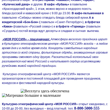
«Купеческий двор»
и другие.
В кафе «Кубань»
в павильоне
«Краснодарский край», 1 этаж, можно вкусно и недорого поесть
блюда
русской и кавказской кухни с 9.00 до 23.00.
В кафе-пельменная в
павильоне «Сибирь» можно отведать блюда сибирской кухни.
А в
кондитерской «Бон-Бон» (
павильон «Санкт-Петербург»),
в буфетах
«Кижи» (
павильон «Русский
север») и
в буфете «Горница»
(павильон
«Суздаль») гостей всегда ждут десерты и сладкая и сытная
выпечка.
«МОЯ РОССИЯ» – праздничная:
Атмосфера веселого праздника царит
в Культурно-этнографическом центре «МОЯ РОССИЯ» всегда – в любое
время дня и в любое время года. Концерты самобытных народных
артистов со всей страны, фольклорные обряды, анимационные игровые
программы сменяют одну другую. Раскатистый колокольный звон
разливается над моей Россией и напитывает сердца исцеляющими
ручейками живой народной традиции.
Культурно-этнографический центр «МОЯ РОССИЯ» является
организатором и постоянной площадкой для проведения праздников,
конкурсов и фестивалей народной культуры.
Культурно-этнографический центр «МОЯ РОССИЯ
» открыт ежедневно, с
8-800-5000-555
10-00 до 20-00, без выходных – вход платный. тел.