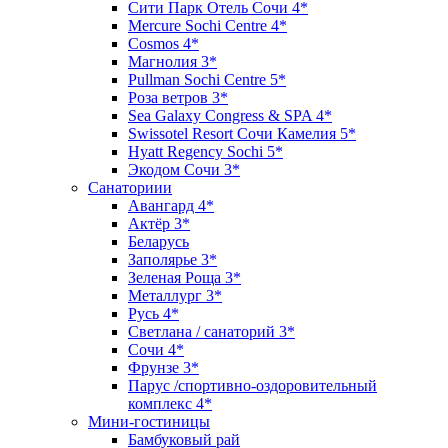
Сити Парк Отель Сочи 4*
Mercure Sochi Centre 4*
Cosmos 4*
Магнолия 3*
Pullman Sochi Сеntre 5*
Роза ветров 3*
Sea Galaxy Congress & SPA 4*
Swissotel Resort Сочи Камелия 5*
Hyatt Regency Sochi 5*
Экодом Сочи 3*
Санаториии
Авангард 4*
Актёр 3*
Беларусь
Заполярье 3*
Зеленая Роща 3*
Металлург 3*
Русь 4*
Светлана / санаторий 3*
Сочи 4*
Фрунзе 3*
Парус /спортивно-оздоровительный
комплекс 4*
Мини-гостиницы
Бамбуковый рай