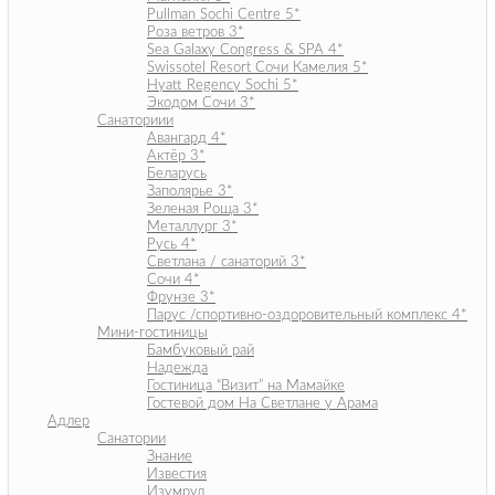
Pullman Sochi Сеntre 5*
Роза ветров 3*
Sea Galaxy Congress & SPA 4*
Swissotel Resort Сочи Камелия 5*
Hyatt Regency Sochi 5*
Экодом Сочи 3*
Санаториии
Авангард 4*
Актёр 3*
Беларусь
Заполярье 3*
Зеленая Роща 3*
Металлург 3*
Русь 4*
Светлана / санаторий 3*
Сочи 4*
Фрунзе 3*
Парус /спортивно-оздоровительный комплекс 4*
Мини-гостиницы
Бамбуковый рай
Надежда
Гостиница “Визит” на Мамайке
Гостевой дом На Светлане у Арама
Адлер
Санатории
Знание
Известия
Изумруд