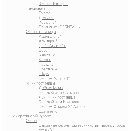
Южное Взморье
Пансионаты
Бургас
Дельфин
Коралл 3*
Пансионат «ОРБИТА-1»
Отели гостиницы
Адельфия 3*
Альмира 3*
Грейс Арли 3*+
Берег
Каисса 3*
Ковчег
Парадиз
Престиж 4*
Шарм
Экодом Адлер 4*
Мини-гостиницы
Добрая Мама
Гостевой дом Светлана
Луч, мини-гостиница
Гостевой дом Кристалл
Экодом Фэмили 2* Адлер
Эдельвейс
Имеретинский курорт
Отели
Бархатные сезоны Екатерининский квартал, город
отель 3*