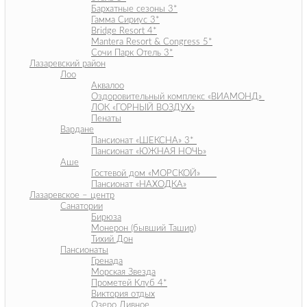
Бархатные сезоны 3*
Гамма Сириус 3*
Bridge Resort 4*
Mantera Resort & Congress 5*
Сочи Парк Отель 3*
Лазаревский район
Лоо
Аквалоо
Оздоровительный комплекс «ВИАМОНД»
ЛОК «ГОРНЫЙ ВОЗДУХ»
Пенаты
Вардане
Пансионат «ШЕКСНА» 3*
Пансионат «ЮЖНАЯ НОЧЬ»
Аше
Гостевой дом «МОРСКОЙ»
Пансионат «НАХОДКА»
Лазаревское – центр
Санатории
Бирюза
Монерон (бывший Ташир)
Тихий Дон
Пансионаты
Гренада
Морская Звезда
Прометей Клуб 4*
Виктория отдых
Озеро Дивное