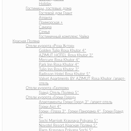
Holiday
Гостиницы, гостевые дома
Гостевой дом Грант
Атланта
Приморская +
Самара
Семья
Гостиничный комплекс Чайка
Красная Поляна
Отели курорта «Роза Хутор»
Golden Tulip Rosa Khutor 4*
AZIMUT HOTEL Rosa Khutor 3*
Mercure Rosa Khutor 4*
Park Inn Rosa Khutor 4*
Tulip Inn Rosa Khutor 3*
Radisson Hotel Rosa Khutor 5*
Valset Apartments BY AZIMUT Rosa Khutor /апарт-
отель
Отели курорта «Газпром»
Гранд Отель Поляна 5*
Отели курорта «Горки Город»
Апартаменты Горки Город 3* /апарт-отель
Горки Арт 4*
Горки -Плаза 3*, Горки-Панорама 4*, Горки-Гранд
4*
Sochi Marriott Krasnaya Polyana 5*
Novotel Resort Красная Поляна 5*
Rixos Krasnaya Polyana Sochi 5*