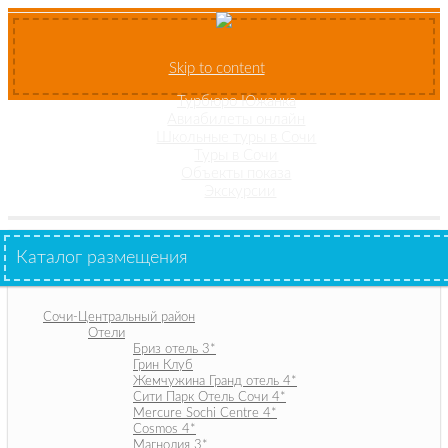
Skip to content
Турбюро Южанка
Авиабилеты онлайн
Школьные туры в Сочи
Туры в Сочи
Объекты показа
Экскурсии
Каталог размещения
Сочи-Центральный район
Отели
Бриз отель 3*
Грин Клуб
Жемчужина Гранд отель 4*
Сити Парк Отель Сочи 4*
Mercure Sochi Centre 4*
Cosmos 4*
Магнолия 3*