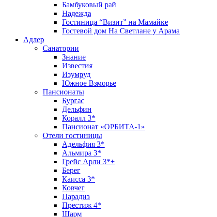
Бамбуковый рай
Надежда
Гостиница “Визит” на Мамайке
Гостевой дом На Светлане у Арама
Адлер
Санатории
Знание
Известия
Изумруд
Южное Взморье
Пансионаты
Бургас
Дельфин
Коралл 3*
Пансионат «ОРБИТА-1»
Отели гостиницы
Адельфия 3*
Альмира 3*
Грейс Арли 3*+
Берег
Каисса 3*
Ковчег
Парадиз
Престиж 4*
Шарм