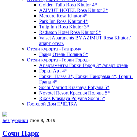
Golden Tulip Rosa Khutor 4*
AZIMUT HOTEL Rosa Khutor 3*
Mercure Rosa Khutor 4*
Park Inn Rosa Khutor 4*
Tulip Inn Rosa Khutor 3*
Radisson Hotel Rosa Khutor 5*
Valset Apartments BY AZIMUT Rosa Khutor /
апарт-отель
Отели курорта «Газпром»
Гранд Отель Поляна 5*
Отели курорта «Горки Город»
Апартаменты Горки Город 3* /апарт-отель
Горки Арт 4*
Горки -Плаза 3*, Горки-Панорама 4*, Горки-
Гранд 4*
Sochi Marriott Krasnaya Polyana 5*
Novotel Resort Красная Поляна 5*
Rixos Krasnaya Polyana Sochi 5*
Гостевой Дом ПЧЁЛКА
Без рубрики
Июн 8, 2019
Сочи Парк