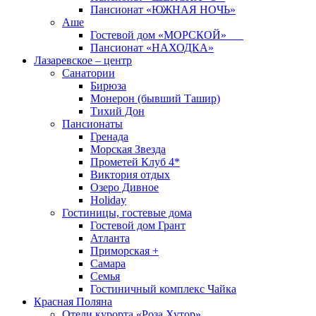
Пансионат «ЮЖНАЯ НОЧЬ»
Аше
Гостевой дом «МОРСКОЙ»
Пансионат «НАХОДКА»
Лазаревское – центр
Санатории
Бирюза
Монерон (бывший Ташир)
Тихий Дон
Пансионаты
Гренада
Морская Звезда
Прометей Клуб 4*
Виктория отдых
Озеро Дивное
Holiday
Гостиницы, гостевые дома
Гостевой дом Грант
Атланта
Приморская +
Самара
Семья
Гостиничный комплекс Чайка
Красная Поляна
Отели курорта «Роза Хутор»