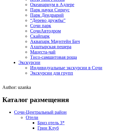
Океанариум в Адлере
Парк науки Сириус
Парк Дендрарий
“Дерево дружбы”
Сочи парк
СочиАвтодром
Скайпарк
Аквапарк Маунтейн Бич
Ахштырская пещера
Мацеста-чай
Тисо-самшитовая роща
Экскурсии
Индивидуальные экскурсии в Сочи
Экскурсии для групп
Author:
uzanka
Каталог размещения
Сочи-Центральный район
Отели
Бриз отель 3*
Грин Клуб