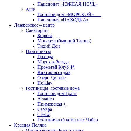
Пансионат «ЮЖНАЯ НОЧЬ»
Аше
Гостевой дом «МОРСКОЙ»
Пансионат «НАХОДКА»
Лазаревское – центр
Санатории
Бирюза
Монерон (бывший Ташир)
Тихий Дон
Пансионаты
Гренада
Морская Звезда
Прометей Клуб 4*
Виктория отдых
Озеро Дивное
Holiday
Гостиницы, гостевые дома
Гостевой дом Грант
Атланта
Приморская +
Самара
Семья
Гостиничный комплекс Чайка
Красная Поляна
Отели курорта «Роза Хутор»