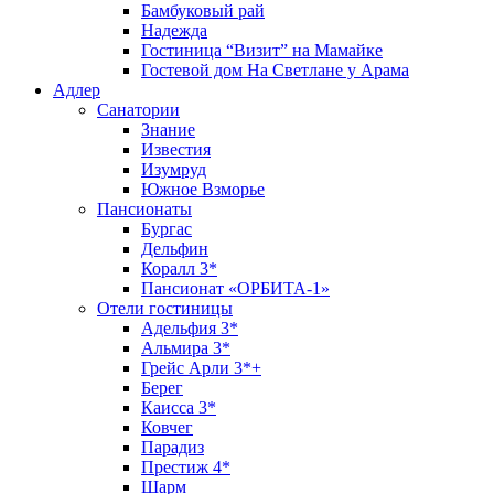
Бамбуковый рай
Надежда
Гостиница “Визит” на Мамайке
Гостевой дом На Светлане у Арама
Адлер
Санатории
Знание
Известия
Изумруд
Южное Взморье
Пансионаты
Бургас
Дельфин
Коралл 3*
Пансионат «ОРБИТА-1»
Отели гостиницы
Адельфия 3*
Альмира 3*
Грейс Арли 3*+
Берег
Каисса 3*
Ковчег
Парадиз
Престиж 4*
Шарм