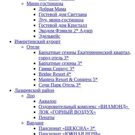
Мини-гостиницы
Добрая Мама
Гостевой дом Светлана
Луч, мини-гостиница
Гостевой дом Кристалл
Экодом Фэмили 2* Адлер
Эдельвейс
Имеретинский курорт
Отели
Бархатные сезоны Екатерининский квартал,
город отель 3*
Бархатные сезоны 3*
Гамма Сириус 3*
Bridge Resort 4*
Mantera Resort & Congress 5*
Сочи Парк Отель 3*
Лазаревский район
Лоо
Аквалоо
Оздоровительный комплекс «ВИАМОНД»
ЛОК «ГОРНЫЙ ВОЗДУХ»
Пенаты
Вардане
Пансионат «ШЕКСНА» 3*
Пансионат «ЮЖНАЯ НОЧЬ»