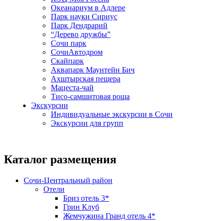
Океанариум в Адлере
Парк науки Сириус
Парк Дендрарий
“Дерево дружбы”
Сочи парк
СочиАвтодром
Скайпарк
Аквапарк Маунтейн Бич
Ахштырская пещера
Мацеста-чай
Тисо-самшитовая роща
Экскурсии
Индивидуальные экскурсии в Сочи
Экскурсии для групп
Каталог размещения
Сочи-Центральный район
Отели
Бриз отель 3*
Грин Клуб
Жемчужина Гранд отель 4*