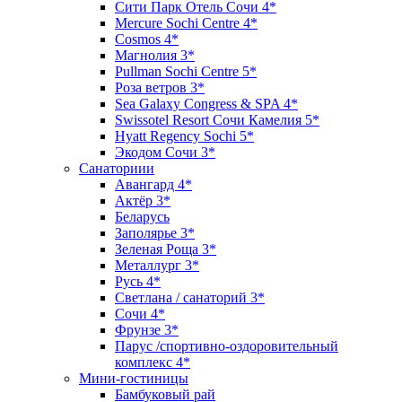
Сити Парк Отель Сочи 4*
Mercure Sochi Centre 4*
Cosmos 4*
Магнолия 3*
Pullman Sochi Сеntre 5*
Роза ветров 3*
Sea Galaxy Congress & SPA 4*
Swissotel Resort Сочи Камелия 5*
Hyatt Regency Sochi 5*
Экодом Сочи 3*
Санаториии
Авангард 4*
Актёр 3*
Беларусь
Заполярье 3*
Зеленая Роща 3*
Металлург 3*
Русь 4*
Светлана / санаторий 3*
Сочи 4*
Фрунзе 3*
Парус /спортивно-оздоровительный
комплекс 4*
Мини-гостиницы
Бамбуковый рай