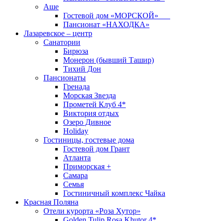
Аше
Гостевой дом «МОРСКОЙ»
Пансионат «НАХОДКА»
Лазаревское – центр
Санатории
Бирюза
Монерон (бывший Ташир)
Тихий Дон
Пансионаты
Гренада
Морская Звезда
Прометей Клуб 4*
Виктория отдых
Озеро Дивное
Holiday
Гостиницы, гостевые дома
Гостевой дом Грант
Атланта
Приморская +
Самара
Семья
Гостиничный комплекс Чайка
Красная Поляна
Отели курорта «Роза Хутор»
Golden Tulip Rosa Khutor 4*