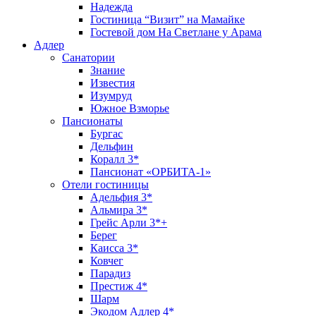
Надежда
Гостиница “Визит” на Мамайке
Гостевой дом На Светлане у Арама
Адлер
Санатории
Знание
Известия
Изумруд
Южное Взморье
Пансионаты
Бургас
Дельфин
Коралл 3*
Пансионат «ОРБИТА-1»
Отели гостиницы
Адельфия 3*
Альмира 3*
Грейс Арли 3*+
Берег
Каисса 3*
Ковчег
Парадиз
Престиж 4*
Шарм
Экодом Адлер 4*