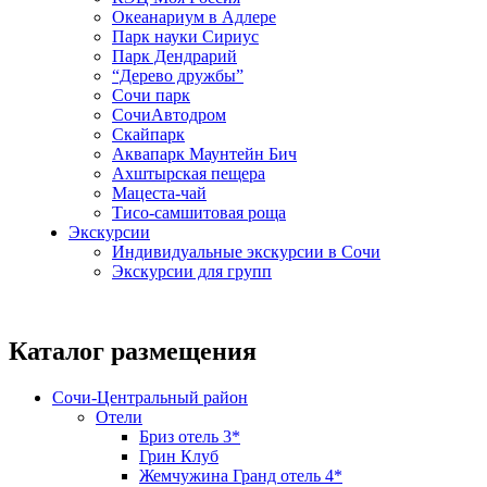
Океанариум в Адлере
Парк науки Сириус
Парк Дендрарий
“Дерево дружбы”
Сочи парк
СочиАвтодром
Скайпарк
Аквапарк Маунтейн Бич
Ахштырская пещера
Мацеста-чай
Тисо-самшитовая роща
Экскурсии
Индивидуальные экскурсии в Сочи
Экскурсии для групп
Каталог размещения
Сочи-Центральный район
Отели
Бриз отель 3*
Грин Клуб
Жемчужина Гранд отель 4*