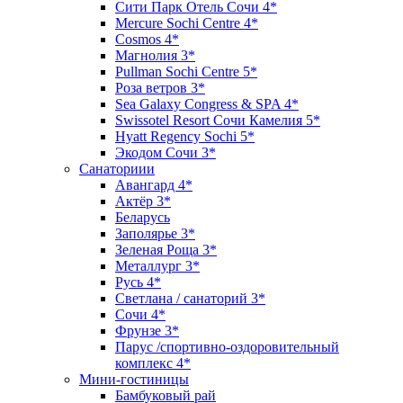
Сити Парк Отель Сочи 4*
Mercure Sochi Centre 4*
Cosmos 4*
Магнолия 3*
Pullman Sochi Сеntre 5*
Роза ветров 3*
Sea Galaxy Congress & SPA 4*
Swissotel Resort Сочи Камелия 5*
Hyatt Regency Sochi 5*
Экодом Сочи 3*
Санаториии
Авангард 4*
Актёр 3*
Беларусь
Заполярье 3*
Зеленая Роща 3*
Металлург 3*
Русь 4*
Светлана / санаторий 3*
Сочи 4*
Фрунзе 3*
Парус /спортивно-оздоровительный
комплекс 4*
Мини-гостиницы
Бамбуковый рай