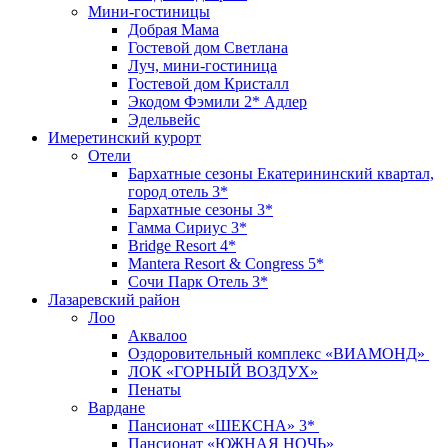
Мини-гостиницы
Добрая Мама
Гостевой дом Светлана
Луч, мини-гостиница
Гостевой дом Кристалл
Экодом Фэмили 2* Адлер
Эдельвейс
Имеретинский курорт
Отели
Бархатные сезоны Екатерининский квартал,
город отель 3*
Бархатные сезоны 3*
Гамма Сириус 3*
Bridge Resort 4*
Mantera Resort & Congress 5*
Сочи Парк Отель 3*
Лазаревский район
Лоо
Аквалоо
Оздоровительный комплекс «ВИАМОНД»
ЛОК «ГОРНЫЙ ВОЗДУХ»
Пенаты
Вардане
Пансионат «ШЕКСНА» 3*
Пансионат «ЮЖНАЯ НОЧЬ»