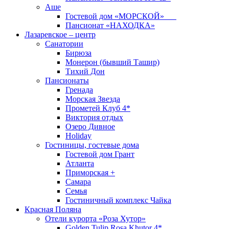
Аше
Гостевой дом «МОРСКОЙ»
Пансионат «НАХОДКА»
Лазаревское – центр
Санатории
Бирюза
Монерон (бывший Ташир)
Тихий Дон
Пансионаты
Гренада
Морская Звезда
Прометей Клуб 4*
Виктория отдых
Озеро Дивное
Holiday
Гостиницы, гостевые дома
Гостевой дом Грант
Атланта
Приморская +
Самара
Семья
Гостиничный комплекс Чайка
Красная Поляна
Отели курорта «Роза Хутор»
Golden Tulip Rosa Khutor 4*