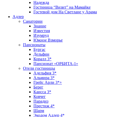
Надежда
Гостиница “Визит” на Мамайке
Гостевой дом На Светлане у Арама
Адлер
Санатории
Знание
Известия
Изумруд
Южное Взморье
Пансионаты
Бургас
Дельфин
Коралл 3*
Пансионат «ОРБИТА-1»
Отели гостиницы
Адельфия 3*
Альмира 3*
Грейс Арли 3*+
Берег
Каисса 3*
Ковчег
Парадиз
Престиж 4*
Шарм
Экодом Адлер 4*