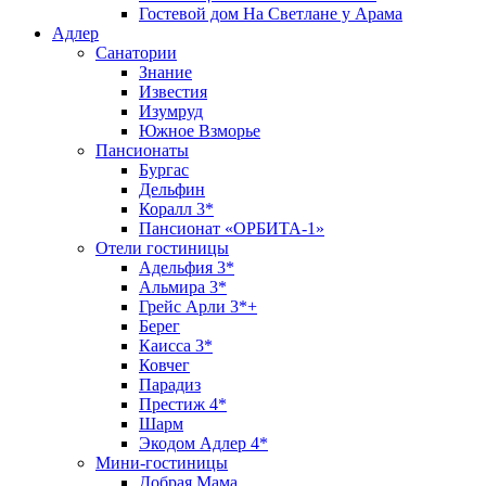
Гостевой дом На Светлане у Арама
Адлер
Санатории
Знание
Известия
Изумруд
Южное Взморье
Пансионаты
Бургас
Дельфин
Коралл 3*
Пансионат «ОРБИТА-1»
Отели гостиницы
Адельфия 3*
Альмира 3*
Грейс Арли 3*+
Берег
Каисса 3*
Ковчег
Парадиз
Престиж 4*
Шарм
Экодом Адлер 4*
Мини-гостиницы
Добрая Мама