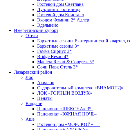
Гостевой дом Светлана
Луч, мини-гостиница
Гостевой дом Кристалл
Экодом Фэмили 2* Адлер
Эдельвейс
Имеретинский курорт
Отели
Бархатные сезоны Екатерининский квартал, г
Бархатные сезоны 3*
Гамма Сириус 3*
Bridge Resort 4*
Mantera Resort & Congress 5*
Сочи Парк Отель 3*
Лазаревский район
Лоо
Аквалоо
Оздоровительный комплекс «ВИАМОНД»
ЛОК «ГОРНЫЙ ВОЗДУХ»
Пенаты
Вардане
Пансионат «ШЕКСНА» 3*
Пансионат «ЮЖНАЯ НОЧЬ»
Аше
Гостевой дом «МОРСКОЙ»
Пансионат «НАХОДКА»