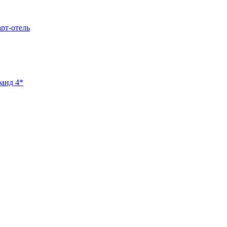
арт-отель
ранд 4*