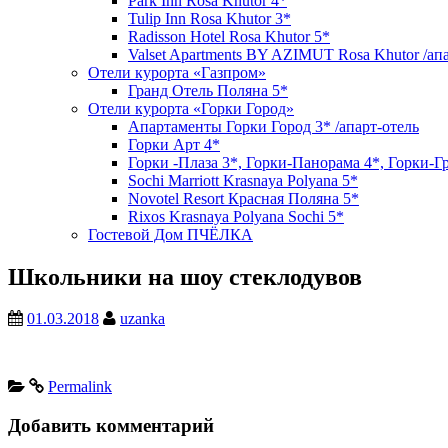
Park Inn Rosa Khutor 4*
Tulip Inn Rosa Khutor 3*
Radisson Hotel Rosa Khutor 5*
Valset Apartments BY AZIMUT Rosa Khutor /ап
Отели курорта «Газпром»
Гранд Отель Поляна 5*
Отели курорта «Горки Город»
Апартаменты Горки Город 3* /апарт-отель
Горки Арт 4*
Горки -Плаза 3*, Горки-Панорама 4*, Горки-Г
Sochi Marriott Krasnaya Polyana 5*
Novotel Resort Красная Поляна 5*
Rixos Krasnaya Polyana Sochi 5*
Гостевой Дом ПЧЁЛКА
Школьники на шоу стеклодувов
01.03.2018
uzanka
Permalink
Добавить комментарий