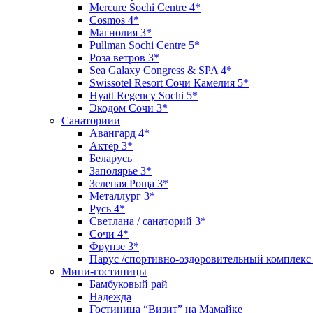
Mercure Sochi Centre 4*
Cosmos 4*
Магнолия 3*
Pullman Sochi Сеntre 5*
Роза ветров 3*
Sea Galaxy Congress & SPA 4*
Swissotel Resort Сочи Камелия 5*
Hyatt Regency Sochi 5*
Экодом Сочи 3*
Санаториии
Авангард 4*
Актёр 3*
Беларусь
Заполярье 3*
Зеленая Роща 3*
Металлург 3*
Русь 4*
Светлана / санаторий 3*
Сочи 4*
Фрунзе 3*
Парус /спортивно-оздоровительный комплекс
Мини-гостиницы
Бамбуковый рай
Надежда
Гостиница “Визит” на Мамайке