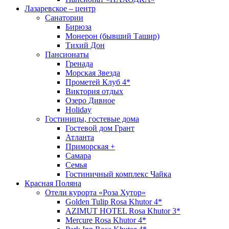
Лазаревское – центр
Санатории
Бирюза
Монерон (бывший Ташир)
Тихий Дон
Пансионаты
Гренада
Морская Звезда
Прометей Клуб 4*
Виктория отдых
Озеро Дивное
Holiday
Гостиницы, гостевые дома
Гостевой дом Грант
Атланта
Приморская +
Самара
Семья
Гостиничный комплекс Чайка
Красная Поляна
Отели курорта «Роза Хутор»
Golden Tulip Rosa Khutor 4*
AZIMUT HOTEL Rosa Khutor 3*
Mercure Rosa Khutor 4*