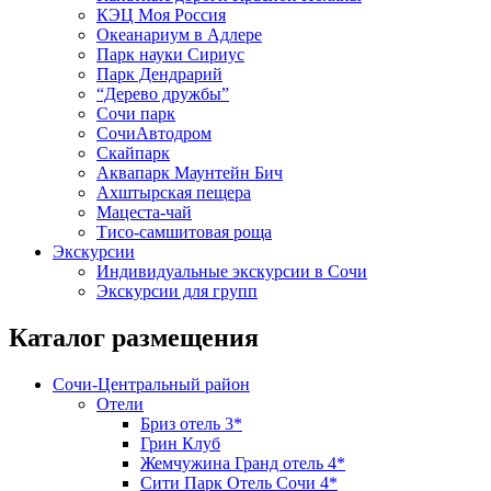
КЭЦ Моя Россия
Океанариум в Адлере
Парк науки Сириус
Парк Дендрарий
“Дерево дружбы”
Сочи парк
СочиАвтодром
Скайпарк
Аквапарк Маунтейн Бич
Ахштырская пещера
Мацеста-чай
Тисо-самшитовая роща
Экскурсии
Индивидуальные экскурсии в Сочи
Экскурсии для групп
Каталог размещения
Сочи-Центральный район
Отели
Бриз отель 3*
Грин Клуб
Жемчужина Гранд отель 4*
Сити Парк Отель Сочи 4*