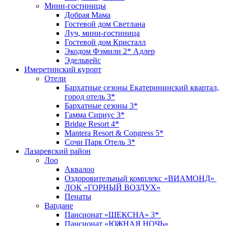
Мини-гостиницы
Добрая Мама
Гостевой дом Светлана
Луч, мини-гостиница
Гостевой дом Кристалл
Экодом Фэмили 2* Адлер
Эдельвейс
Имеретинский курорт
Отели
Бархатные сезоны Екатерининский квартал,
город отель 3*
Бархатные сезоны 3*
Гамма Сириус 3*
Bridge Resort 4*
Mantera Resort & Congress 5*
Сочи Парк Отель 3*
Лазаревский район
Лоо
Аквалоо
Оздоровительный комплекс «ВИАМОНД»
ЛОК «ГОРНЫЙ ВОЗДУХ»
Пенаты
Вардане
Пансионат «ШЕКСНА» 3*
Пансионат «ЮЖНАЯ НОЧЬ»