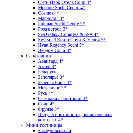
Сити Парк Отель Сочи 4*
Mercure Sochi Centre 4*
Cosmos 4*
Магнолия 3*
Pullman Sochi Сеntre 5*
Роза ветров 3*
Sea Galaxy Congress & SPA 4*
Swissotel Resort Сочи Камелия 5*
Hyatt Regency Sochi 5*
Экодом Сочи 3*
Санаториии
Авангард 4*
Актёр 3*
Беларусь
Заполярье 3*
Зеленая Роща 3*
Металлург 3*
Русь 4*
Светлана / санаторий 3*
Сочи 4*
Фрунзе 3*
Парус /спортивно-оздоровительный
комплекс 4*
Мини-гостиницы
Бамбуковый рай