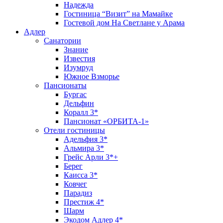
Надежда
Гостиница “Визит” на Мамайке
Гостевой дом На Светлане у Арама
Адлер
Санатории
Знание
Известия
Изумруд
Южное Взморье
Пансионаты
Бургас
Дельфин
Коралл 3*
Пансионат «ОРБИТА-1»
Отели гостиницы
Адельфия 3*
Альмира 3*
Грейс Арли 3*+
Берег
Каисса 3*
Ковчег
Парадиз
Престиж 4*
Шарм
Экодом Адлер 4*