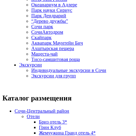
Океанариум в Адлере
Парк науки Сириус
Парк Дендрарий
“Дерево дружбы”
Сочи парк
СочиАвтодром
Скайпарк
Аквапарк Маунтейн Бич
Ахштырская пещера
Мацеста-чай
Тисо-самшитовая роща
Экскурсии
Индивидуальные экскурсии в Сочи
Экскурсии для групп
Каталог размещения
Сочи-Центральный район
Отели
Бриз отель 3*
Грин Клуб
Жемчужина Гранд отель 4*