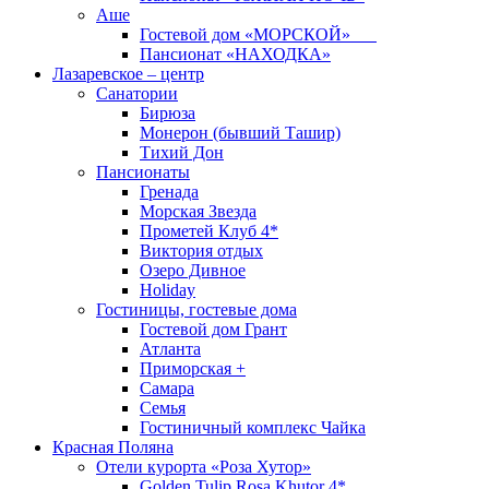
Аше
Гостевой дом «МОРСКОЙ»
Пансионат «НАХОДКА»
Лазаревское – центр
Санатории
Бирюза
Монерон (бывший Ташир)
Тихий Дон
Пансионаты
Гренада
Морская Звезда
Прометей Клуб 4*
Виктория отдых
Озеро Дивное
Holiday
Гостиницы, гостевые дома
Гостевой дом Грант
Атланта
Приморская +
Самара
Семья
Гостиничный комплекс Чайка
Красная Поляна
Отели курорта «Роза Хутор»
Golden Tulip Rosa Khutor 4*