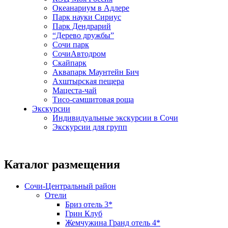
Океанариум в Адлере
Парк науки Сириус
Парк Дендрарий
“Дерево дружбы”
Сочи парк
СочиАвтодром
Скайпарк
Аквапарк Маунтейн Бич
Ахштырская пещера
Мацеста-чай
Тисо-самшитовая роща
Экскурсии
Индивидуальные экскурсии в Сочи
Экскурсии для групп
Каталог размещения
Сочи-Центральный район
Отели
Бриз отель 3*
Грин Клуб
Жемчужина Гранд отель 4*