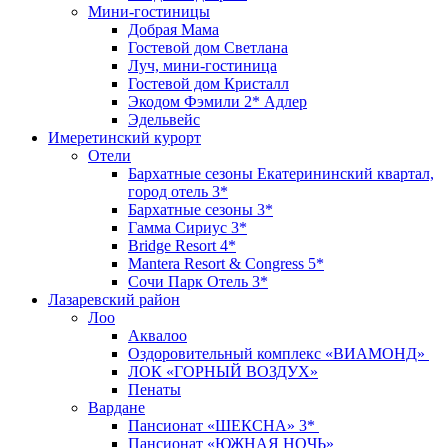
Мини-гостиницы
Добрая Мама
Гостевой дом Светлана
Луч, мини-гостиница
Гостевой дом Кристалл
Экодом Фэмили 2* Адлер
Эдельвейс
Имеретинский курорт
Отели
Бархатные сезоны Екатерининский квартал,
город отель 3*
Бархатные сезоны 3*
Гамма Сириус 3*
Bridge Resort 4*
Mantera Resort & Congress 5*
Сочи Парк Отель 3*
Лазаревский район
Лоо
Аквалоо
Оздоровительный комплекс «ВИАМОНД»
ЛОК «ГОРНЫЙ ВОЗДУХ»
Пенаты
Вардане
Пансионат «ШЕКСНА» 3*
Пансионат «ЮЖНАЯ НОЧЬ»