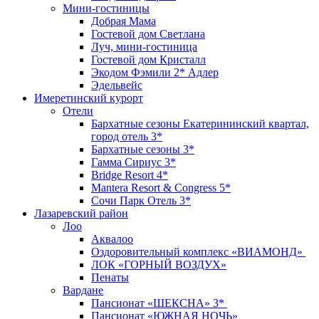
Мини-гостиницы
Добрая Мама
Гостевой дом Светлана
Луч, мини-гостиница
Гостевой дом Кристалл
Экодом Фэмили 2* Адлер
Эдельвейс
Имеретинский курорт
Отели
Бархатные сезоны Екатерининский квартал,
город отель 3*
Бархатные сезоны 3*
Гамма Сириус 3*
Bridge Resort 4*
Mantera Resort & Congress 5*
Сочи Парк Отель 3*
Лазаревский район
Лоо
Аквалоо
Оздоровительный комплекс «ВИАМОНД»
ЛОК «ГОРНЫЙ ВОЗДУХ»
Пенаты
Вардане
Пансионат «ШЕКСНА» 3*
Пансионат «ЮЖНАЯ НОЧЬ»