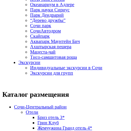
Океанариум в Адлере
Парк науки Сириус
Парк Дендрарий
“Дерево дружбы”
Сочи парк
СочиАвтодром
Скайпарк
Аквапарк Маунтейн Бич
Ахштырская пещера
Мацеста-чай
Тисо-самшитовая роща
Экскурсии
Индивидуальные экскурсии в Сочи
Экскурсии для групп
Каталог размещения
Сочи-Центральный район
Отели
Бриз отель 3*
Грин Клуб
Жемчужина Гранд отель 4*