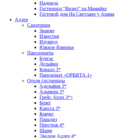
Надежда
Гостиница “Визит” на Мамайке
Гостевой дом На Светлане у Арама
Адлер
Санатории
Знание
Известия
Изумруд
Южное Взморье
Пансионаты
Бургас
Дельфин
Коралл 3*
Пансионат «ОРБИТА-1»
Отели гостиницы
Адельфия 3*
Альмира 3*
Грейс Арли 3*+
Берег
Каисса 3*
Ковчег
Парадиз
Престиж 4*
Шарм
Экодом Адлер 4*