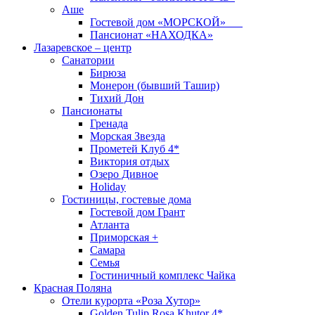
Аше
Гостевой дом «МОРСКОЙ»
Пансионат «НАХОДКА»
Лазаревское – центр
Санатории
Бирюза
Монерон (бывший Ташир)
Тихий Дон
Пансионаты
Гренада
Морская Звезда
Прометей Клуб 4*
Виктория отдых
Озеро Дивное
Holiday
Гостиницы, гостевые дома
Гостевой дом Грант
Атланта
Приморская +
Самара
Семья
Гостиничный комплекс Чайка
Красная Поляна
Отели курорта «Роза Хутор»
Golden Tulip Rosa Khutor 4*