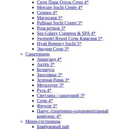
Сити Парк Отель Сочи 4*
Mercure Sochi Centre 4*
Cosmos 4*
Магнолия 3*
Pullman Sochi Сеntre 5*
Роза ветров 3*
Sea Galaxy Congress & SPA 4*
Swissotel Resort Сочи Камелия 5*
Hyatt Regency Sochi 5*
Экодом Сочи 3*
Санаториии
Авангард 4*
Актёр 3*
Беларусь
Заполярье 3*
Зеленая Роща 3*
Металлург 3*
Русь 4*
Светлана / санаторий 3*
Сочи 4*
Фрунзе 3*
Парус /спортивно-оздоровительный
комплекс 4*
Мини-гостиницы
Бамбуковый рай