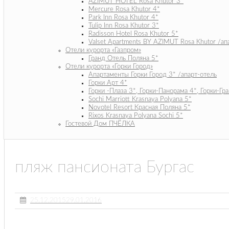
AZIMUT HOTEL Rosa Khutor 3*
Mercure Rosa Khutor 4*
Park Inn Rosa Khutor 4*
Tulip Inn Rosa Khutor 3*
Radisson Hotel Rosa Khutor 5*
Valset Apartments BY AZIMUT Rosa Khutor /ап
Отели курорта «Газпром»
Гранд Отель Поляна 5*
Отели курорта «Горки Город»
Апартаменты Горки Город 3* /апарт-отель
Горки Арт 4*
Горки -Плаза 3*, Горки-Панорама 4*, Горки-Гр
Sochi Marriott Krasnaya Polyana 5*
Novotel Resort Красная Поляна 5*
Rixos Krasnaya Polyana Sochi 5*
Гостевой Дом ПЧЁЛКА
пляж пансионата Бургас
25.12.2015
29.01.2016