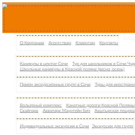
Турб
О Компании
Агентствам
Клиентам
Контакты
Каникулы в центре Сочи
Тур для школьников в Сочи Чу
Школьные каникулы в Красной поляне (весна, осень)
Прием экскурсионных групп в Сочи
Туры для иностранн
Вольерный комплекс
Канатные дороги Красной Поляны
Скайпарк
Аквапарк Маунтейн Бич
Ахштырская пещера
Индивидуальные экскурсии в Сочи
Экскурсии для групп