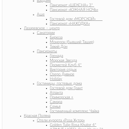
Вардане
Пансионат «ШЕКСНА» 3*
Пансионат «ЮЖНАЯ НОЧЬ»
Аше
Гостевой дом «МОРСКОЙ»
Пансионат «НАХОДКА»
Лазаревское – центр
Санатории
Бирюза
Монерон (бывший Ташир)
Тихий Дон
Пансионаты
Гренада
Морская Звезда
Прометей Клуб 4*
Виктория отдых
Озеро Дивное
Holiday
Гостиницы, гостевые дома
Гостевой дом Грант
Атланта
Приморская +
Самара
Семья
Гостиничный комплекс Чайка
Красная Поляна
Отели курорта «Роза Хутор»
Golden Tulip Rosa Khutor 4*