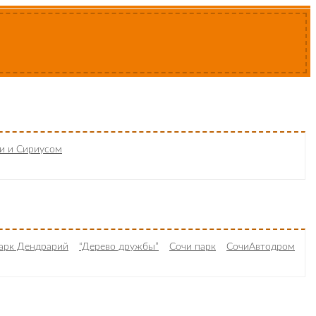
чи и Сириусом
арк Дендрарий
“Дерево дружбы”
Сочи парк
СочиАвтодром