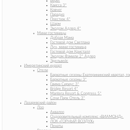
Берег
Каисса 3*
Ковчег
Парадиз
Престиж 4*
Шарм
Экодом Адлер 4*
Мини-гостиницы
Добрая Мама
Гостевой дом Светлана
Луч, мини-гостиница
Гостевой дом Кристалл
Экодом Фэмили 2* Адлер
Эдельвейс
Имеретинский курорт
Отели
Бархатные сезоны Екатерининский квартал, го
Бархатные сезоны 3*
Гамма Сириус 3*
Bridge Resort 4*
Mantera Resort & Congress 5*
Сочи Парк Отель 3*
Лазаревский район
Лоо
Аквалоо
Оздоровительный комплекс «ВИАМОНД»
ЛОК «ГОРНЫЙ ВОЗДУХ»
Пенаты