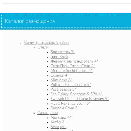
Каталог размещения
Сочи-Центральный район
Отели
Бриз отель 3*
Грин Клуб
Жемчужина Гранд отель 4*
Сити Парк Отель Сочи 4*
Mercure Sochi Centre 4*
Cosmos 4*
Магнолия 3*
Pullman Sochi Сеntre 5*
Роза ветров 3*
Sea Galaxy Congress & SPA 4*
Swissotel Resort Сочи Камелия 5*
Hyatt Regency Sochi 5*
Экодом Сочи 3*
Санаториии
Авангард 4*
Актёр 3*
Беларусь