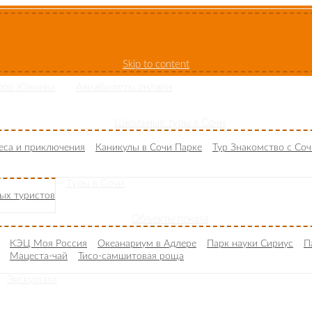
Menu
Skip to content
юро Южанка
Авиабилеты онлайн
Школьные туры в Сочи
деса и приключения
Каникулы в Сочи Парке
Тур Знакомство с Со
Туры в Сочи
ых туристов
Объекты показа
КЭЦ Моя Россия
Океанариум в Адлере
Парк науки Сириус
П
Мацеста-чай
Тисо-самшитовая роща
Экскурсии