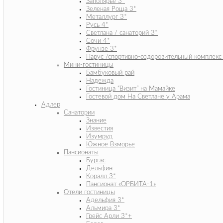
Заполярье 3*
Зеленая Роща 3*
Металлург 3*
Русь 4*
Светлана / санаторий 3*
Сочи 4*
Фрунзе 3*
Парус /спортивно-оздоровительный комплекс
Мини-гостиницы
Бамбуковый рай
Надежда
Гостиница “Визит” на Мамайке
Гостевой дом На Светлане у Арама
Адлер
Санатории
Знание
Известия
Изумруд
Южное Взморье
Пансионаты
Бургас
Дельфин
Коралл 3*
Пансионат «ОРБИТА-1»
Отели гостиницы
Адельфия 3*
Альмира 3*
Грейс Арли 3*+