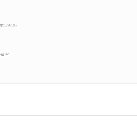
арт-отель
анд 4*