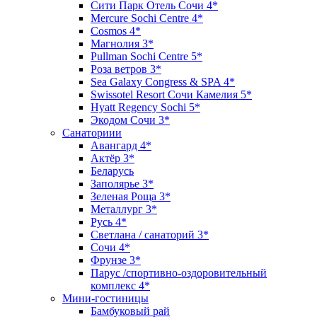
Сити Парк Отель Сочи 4*
Mercure Sochi Centre 4*
Cosmos 4*
Магнолия 3*
Pullman Sochi Сеntre 5*
Роза ветров 3*
Sea Galaxy Congress & SPA 4*
Swissotel Resort Сочи Камелия 5*
Hyatt Regency Sochi 5*
Экодом Сочи 3*
Санаториии
Авангард 4*
Актёр 3*
Беларусь
Заполярье 3*
Зеленая Роща 3*
Металлург 3*
Русь 4*
Светлана / санаторий 3*
Сочи 4*
Фрунзе 3*
Парус /спортивно-оздоровительный
комплекс 4*
Мини-гостиницы
Бамбуковый рай