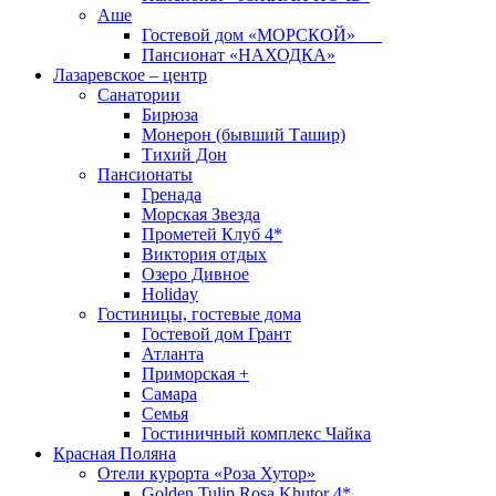
Аше
Гостевой дом «МОРСКОЙ»
Пансионат «НАХОДКА»
Лазаревское – центр
Санатории
Бирюза
Монерон (бывший Ташир)
Тихий Дон
Пансионаты
Гренада
Морская Звезда
Прометей Клуб 4*
Виктория отдых
Озеро Дивное
Holiday
Гостиницы, гостевые дома
Гостевой дом Грант
Атланта
Приморская +
Самара
Семья
Гостиничный комплекс Чайка
Красная Поляна
Отели курорта «Роза Хутор»
Golden Tulip Rosa Khutor 4*