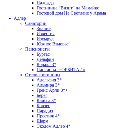
Надежда
Гостиница “Визит” на Мамайке
Гостевой дом На Светлане у Арама
Адлер
Санатории
Знание
Известия
Изумруд
Южное Взморье
Пансионаты
Бургас
Дельфин
Коралл 3*
Пансионат «ОРБИТА-1»
Отели гостиницы
Адельфия 3*
Альмира 3*
Грейс Арли 3*+
Берег
Каисса 3*
Ковчег
Парадиз
Престиж 4*
Шарм
Экодом Адлер 4*