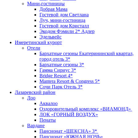
Мини-гостиницы
Добрая Мама
Гостевой дом Светлана
Луч, мини-гостиница
Гостевой дом Кристалл
Экодом Фэмили 2* Адлер
Эдельвейс
Имеретинский курорт
Отели
Бархатные сезоны Екатерининский квартал,
город отель 3*
Бархатные сезоны 3*
Гамма Сириус 3*
Bridge Resort 4*
Mantera Resort & Congress 5*
Сочи Парк Отель 3*
Лазаревский район
Лоо
Аквалоо
Оздоровительный комплекс «ВИАМОНД»
ЛОК «ГОРНЫЙ ВОЗДУХ»
Пенаты
Вардане
Пансионат «ШЕКСНА» 3*
Пансионат «ЮЖНАЯ НОЧЬ»