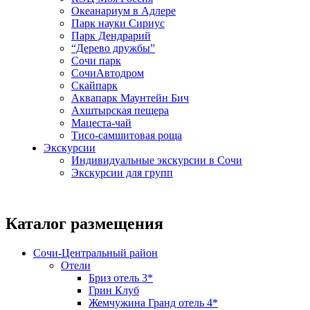
Океанариум в Адлере
Парк науки Сириус
Парк Дендрарий
“Дерево дружбы”
Сочи парк
СочиАвтодром
Скайпарк
Аквапарк Маунтейн Бич
Ахштырская пещера
Мацеста-чай
Тисо-самшитовая роща
Экскурсии
Индивидуальные экскурсии в Сочи
Экскурсии для групп
Каталог размещения
Сочи-Центральный район
Отели
Бриз отель 3*
Грин Клуб
Жемчужина Гранд отель 4*