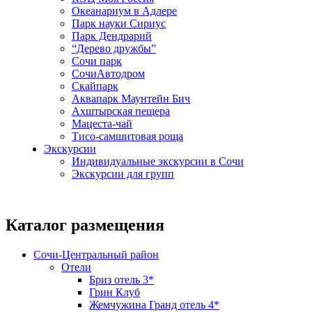
Океанариум в Адлере
Парк науки Сириус
Парк Дендрарий
“Дерево дружбы”
Сочи парк
СочиАвтодром
Скайпарк
Аквапарк Маунтейн Бич
Ахштырская пещера
Мацеста-чай
Тисо-самшитовая роща
Экскурсии
Индивидуальные экскурсии в Сочи
Экскурсии для групп
Каталог размещения
Сочи-Центральный район
Отели
Бриз отель 3*
Грин Клуб
Жемчужина Гранд отель 4*