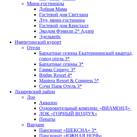
Мини-гостиницы
Добрая Мама
Гостевой дом Светлана
Луч, мини-гостиница
Гостевой дом Кристалл
Экодом Фэмили 2* Адлер
Эдельвейс
Имеретинский курорт
Отели
Бархатные сезоны Екатерининский квартал,
город отель 3*
Бархатные сезоны 3*
Гамма Сириус 3*
Bridge Resort 4*
Mantera Resort & Congress 5*
Сочи Парк Отель 3*
Лазаревский район
Лоо
Аквалоо
Оздоровительный комплекс «ВИАМОНД»
ЛОК «ГОРНЫЙ ВОЗДУХ»
Пенаты
Вардане
Пансионат «ШЕКСНА» 3*
Пансионат «ЮЖНАЯ НОЧЬ»