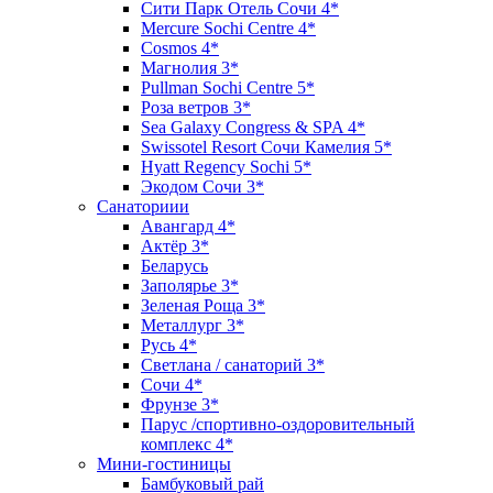
Сити Парк Отель Сочи 4*
Mercure Sochi Centre 4*
Cosmos 4*
Магнолия 3*
Pullman Sochi Сеntre 5*
Роза ветров 3*
Sea Galaxy Congress & SPA 4*
Swissotel Resort Сочи Камелия 5*
Hyatt Regency Sochi 5*
Экодом Сочи 3*
Санаториии
Авангард 4*
Актёр 3*
Беларусь
Заполярье 3*
Зеленая Роща 3*
Металлург 3*
Русь 4*
Светлана / санаторий 3*
Сочи 4*
Фрунзе 3*
Парус /спортивно-оздоровительный
комплекс 4*
Мини-гостиницы
Бамбуковый рай