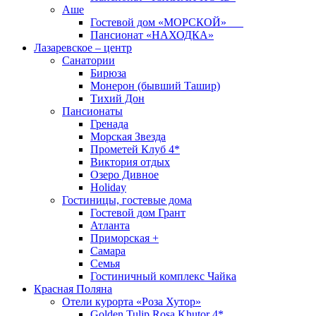
Аше
Гостевой дом «МОРСКОЙ»
Пансионат «НАХОДКА»
Лазаревское – центр
Санатории
Бирюза
Монерон (бывший Ташир)
Тихий Дон
Пансионаты
Гренада
Морская Звезда
Прометей Клуб 4*
Виктория отдых
Озеро Дивное
Holiday
Гостиницы, гостевые дома
Гостевой дом Грант
Атланта
Приморская +
Самара
Семья
Гостиничный комплекс Чайка
Красная Поляна
Отели курорта «Роза Хутор»
Golden Tulip Rosa Khutor 4*