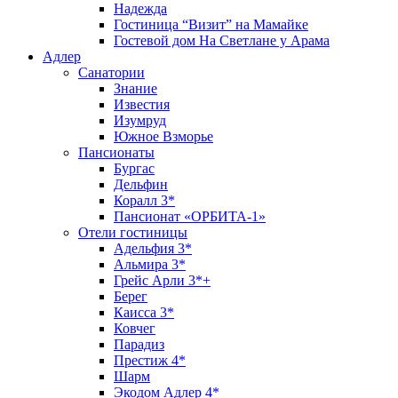
Надежда
Гостиница “Визит” на Мамайке
Гостевой дом На Светлане у Арама
Адлер
Санатории
Знание
Известия
Изумруд
Южное Взморье
Пансионаты
Бургас
Дельфин
Коралл 3*
Пансионат «ОРБИТА-1»
Отели гостиницы
Адельфия 3*
Альмира 3*
Грейс Арли 3*+
Берег
Каисса 3*
Ковчег
Парадиз
Престиж 4*
Шарм
Экодом Адлер 4*