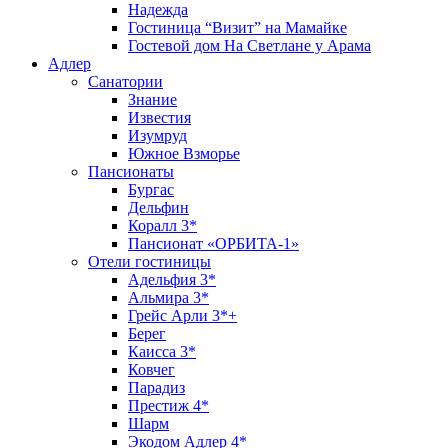
Надежда
Гостиница “Визит” на Мамайке
Гостевой дом На Светлане у Арама
Адлер
Санатории
Знание
Известия
Изумруд
Южное Взморье
Пансионаты
Бургас
Дельфин
Коралл 3*
Пансионат «ОРБИТА-1»
Отели гостиницы
Адельфия 3*
Альмира 3*
Грейс Арли 3*+
Берег
Каисса 3*
Ковчег
Парадиз
Престиж 4*
Шарм
Экодом Адлер 4*