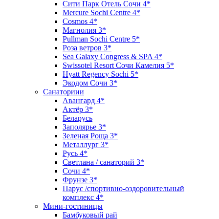
Сити Парк Отель Сочи 4*
Mercure Sochi Centre 4*
Cosmos 4*
Магнолия 3*
Pullman Sochi Сеntre 5*
Роза ветров 3*
Sea Galaxy Congress & SPA 4*
Swissotel Resort Сочи Камелия 5*
Hyatt Regency Sochi 5*
Экодом Сочи 3*
Санаториии
Авангард 4*
Актёр 3*
Беларусь
Заполярье 3*
Зеленая Роща 3*
Металлург 3*
Русь 4*
Светлана / санаторий 3*
Сочи 4*
Фрунзе 3*
Парус /спортивно-оздоровительный
комплекс 4*
Мини-гостиницы
Бамбуковый рай