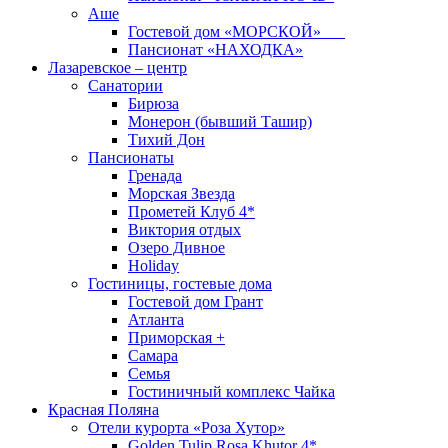
Аше
Гостевой дом «МОРСКОЙ»
Пансионат «НАХОДКА»
Лазаревское – центр
Санатории
Бирюза
Монерон (бывший Ташир)
Тихий Дон
Пансионаты
Гренада
Морская Звезда
Прометей Клуб 4*
Виктория отдых
Озеро Дивное
Holiday
Гостиницы, гостевые дома
Гостевой дом Грант
Атланта
Приморская +
Самара
Семья
Гостиничный комплекс Чайка
Красная Поляна
Отели курорта «Роза Хутор»
Golden Tulip Rosa Khutor 4*