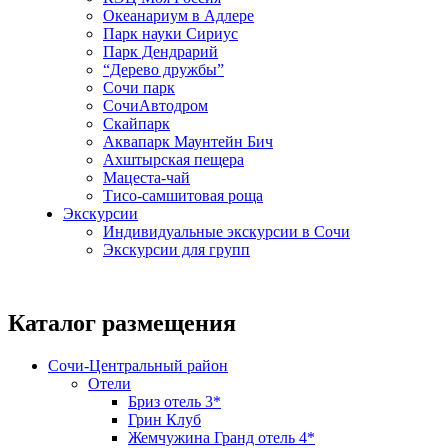
Океанариум в Адлере
Парк науки Сириус
Парк Дендрарий
“Дерево дружбы”
Сочи парк
СочиАвтодром
Скайпарк
Аквапарк Маунтейн Бич
Ахштырская пещера
Мацеста-чай
Тисо-самшитовая роща
Экскурсии
Индивидуальные экскурсии в Сочи
Экскурсии для групп
Каталог размещения
Сочи-Центральный район
Отели
Бриз отель 3*
Грин Клуб
Жемчужина Гранд отель 4*