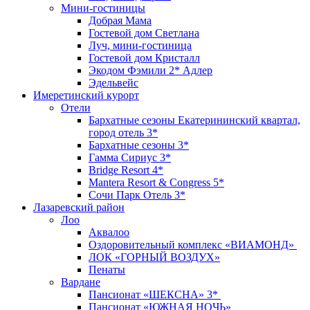
Мини-гостиницы
Добрая Мама
Гостевой дом Светлана
Луч, мини-гостиница
Гостевой дом Кристалл
Экодом Фэмили 2* Адлер
Эдельвейс
Имеретинский курорт
Отели
Бархатные сезоны Екатерининский квартал,
город отель 3*
Бархатные сезоны 3*
Гамма Сириус 3*
Bridge Resort 4*
Mantera Resort & Congress 5*
Сочи Парк Отель 3*
Лазаревский район
Лоо
Аквалоо
Оздоровительный комплекс «ВИАМОНД»
ЛОК «ГОРНЫЙ ВОЗДУХ»
Пенаты
Вардане
Пансионат «ШЕКСНА» 3*
Пансионат «ЮЖНАЯ НОЧЬ»