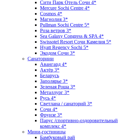
Сити Парк Отель Сочи 4*
Mercure Sochi Centre 4*
Cosmos 4*
Магнолия 3*
Pullman Sochi Сеntre 5*
Роза ветров 3*
Sea Galaxy Congress & SPA 4*
Swissotel Resort Сочи Камелия 5*
Hyatt Regency Sochi 5*
Экодом Сочи 3*
Санаториии
Авангард 4*
Актёр 3*
Беларусь
Заполярье 3*
Зеленая Роща 3*
Металлург 3*
Русь 4*
Светлана / санаторий 3*
Сочи 4*
Фрунзе 3*
Парус /спортивно-оздоровительный
комплекс 4*
Мини-гостиницы
Бамбуковый рай