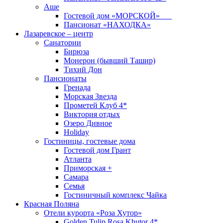
Аше
Гостевой дом «МОРСКОЙ»
Пансионат «НАХОДКА»
Лазаревское – центр
Санатории
Бирюза
Монерон (бывший Ташир)
Тихий Дон
Пансионаты
Гренада
Морская Звезда
Прометей Клуб 4*
Виктория отдых
Озеро Дивное
Holiday
Гостиницы, гостевые дома
Гостевой дом Грант
Атланта
Приморская +
Самара
Семья
Гостиничный комплекс Чайка
Красная Поляна
Отели курорта «Роза Хутор»
Golden Tulip Rosa Khutor 4*