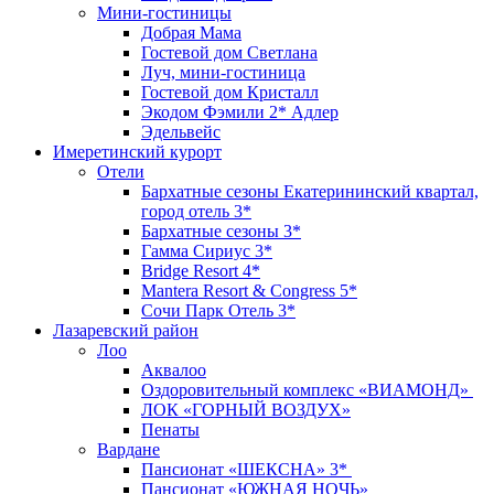
Мини-гостиницы
Добрая Мама
Гостевой дом Светлана
Луч, мини-гостиница
Гостевой дом Кристалл
Экодом Фэмили 2* Адлер
Эдельвейс
Имеретинский курорт
Отели
Бархатные сезоны Екатерининский квартал,
город отель 3*
Бархатные сезоны 3*
Гамма Сириус 3*
Bridge Resort 4*
Mantera Resort & Congress 5*
Сочи Парк Отель 3*
Лазаревский район
Лоо
Аквалоо
Оздоровительный комплекс «ВИАМОНД»
ЛОК «ГОРНЫЙ ВОЗДУХ»
Пенаты
Вардане
Пансионат «ШЕКСНА» 3*
Пансионат «ЮЖНАЯ НОЧЬ»