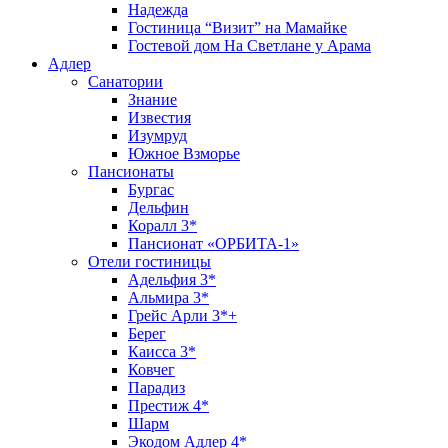
Надежда
Гостиница “Визит” на Мамайке
Гостевой дом На Светлане у Арама
Адлер
Санатории
Знание
Известия
Изумруд
Южное Взморье
Пансионаты
Бургас
Дельфин
Коралл 3*
Пансионат «ОРБИТА-1»
Отели гостиницы
Адельфия 3*
Альмира 3*
Грейс Арли 3*+
Берег
Каисса 3*
Ковчег
Парадиз
Престиж 4*
Шарм
Экодом Адлер 4*