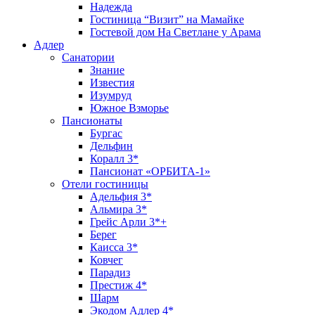
Надежда
Гостиница “Визит” на Мамайке
Гостевой дом На Светлане у Арама
Адлер
Санатории
Знание
Известия
Изумруд
Южное Взморье
Пансионаты
Бургас
Дельфин
Коралл 3*
Пансионат «ОРБИТА-1»
Отели гостиницы
Адельфия 3*
Альмира 3*
Грейс Арли 3*+
Берег
Каисса 3*
Ковчег
Парадиз
Престиж 4*
Шарм
Экодом Адлер 4*