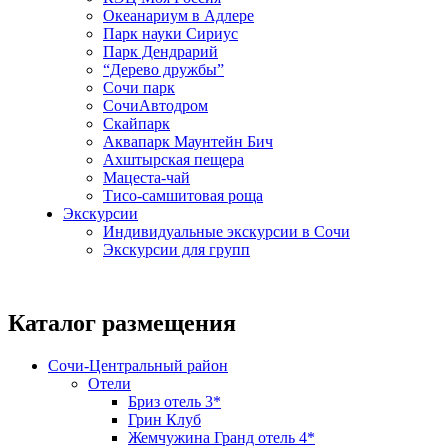
Океанариум в Адлере
Парк науки Сириус
Парк Дендрарий
“Дерево дружбы”
Сочи парк
СочиАвтодром
Скайпарк
Аквапарк Маунтейн Бич
Ахштырская пещера
Мацеста-чай
Тисо-самшитовая роща
Экскурсии
Индивидуальные экскурсии в Сочи
Экскурсии для групп
Каталог размещения
Сочи-Центральный район
Отели
Бриз отель 3*
Грин Клуб
Жемчужина Гранд отель 4*