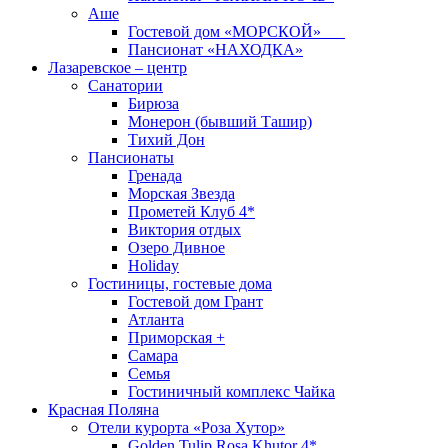
Аше
Гостевой дом «МОРСКОЙ»
Пансионат «НАХОДКА»
Лазаревское – центр
Санатории
Бирюза
Монерон (бывший Ташир)
Тихий Дон
Пансионаты
Гренада
Морская Звезда
Прометей Клуб 4*
Виктория отдых
Озеро Дивное
Holiday
Гостиницы, гостевые дома
Гостевой дом Грант
Атланта
Приморская +
Самара
Семья
Гостиничный комплекс Чайка
Красная Поляна
Отели курорта «Роза Хутор»
Golden Tulip Rosa Khutor 4*