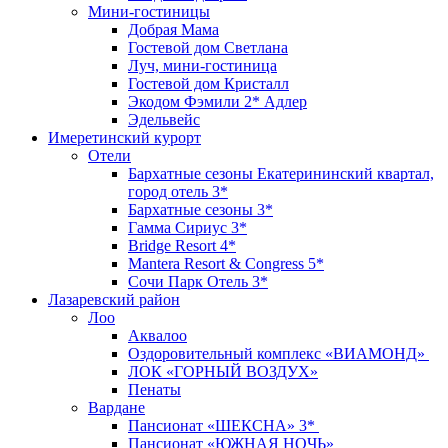
Мини-гостиницы
Добрая Мама
Гостевой дом Светлана
Луч, мини-гостиница
Гостевой дом Кристалл
Экодом Фэмили 2* Адлер
Эдельвейс
Имеретинский курорт
Отели
Бархатные сезоны Екатерининский квартал,
город отель 3*
Бархатные сезоны 3*
Гамма Сириус 3*
Bridge Resort 4*
Mantera Resort & Congress 5*
Сочи Парк Отель 3*
Лазаревский район
Лоо
Аквалоо
Оздоровительный комплекс «ВИАМОНД»
ЛОК «ГОРНЫЙ ВОЗДУХ»
Пенаты
Вардане
Пансионат «ШЕКСНА» 3*
Пансионат «ЮЖНАЯ НОЧЬ»