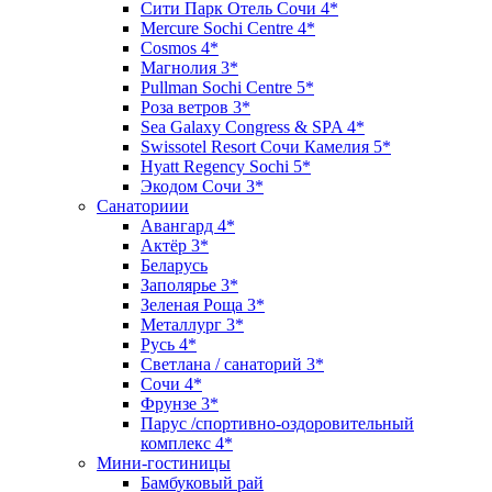
Сити Парк Отель Сочи 4*
Mercure Sochi Centre 4*
Cosmos 4*
Магнолия 3*
Pullman Sochi Сеntre 5*
Роза ветров 3*
Sea Galaxy Congress & SPA 4*
Swissotel Resort Сочи Камелия 5*
Hyatt Regency Sochi 5*
Экодом Сочи 3*
Санаториии
Авангард 4*
Актёр 3*
Беларусь
Заполярье 3*
Зеленая Роща 3*
Металлург 3*
Русь 4*
Светлана / санаторий 3*
Сочи 4*
Фрунзе 3*
Парус /спортивно-оздоровительный
комплекс 4*
Мини-гостиницы
Бамбуковый рай