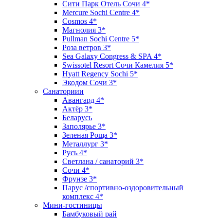
Сити Парк Отель Сочи 4*
Mercure Sochi Centre 4*
Cosmos 4*
Магнолия 3*
Pullman Sochi Сеntre 5*
Роза ветров 3*
Sea Galaxy Congress & SPA 4*
Swissotel Resort Сочи Камелия 5*
Hyatt Regency Sochi 5*
Экодом Сочи 3*
Санаториии
Авангард 4*
Актёр 3*
Беларусь
Заполярье 3*
Зеленая Роща 3*
Металлург 3*
Русь 4*
Светлана / санаторий 3*
Сочи 4*
Фрунзе 3*
Парус /спортивно-оздоровительный
комплекс 4*
Мини-гостиницы
Бамбуковый рай