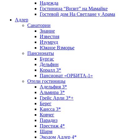
Надежда
Гостиница “Визит” на Мамайке
Гостевой дом На Светлане у Арама
Адлер
Санатории
Знание
Известия
Изумруд
Южное Взморье
Пансионаты
Бургас
Дельфин
Коралл 3*
Пансионат «ОРБИТА-1»
Отели гостиницы
Адельфия 3*
Альмира 3*
Грейс Арли 3*+
Берег
Каисса 3*
Ковчег
Парадиз
Престиж 4*
Шарм
Экодом Адлер 4*