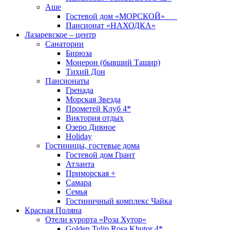
Аше
Гостевой дом «МОРСКОЙ»
Пансионат «НАХОДКА»
Лазаревское – центр
Санатории
Бирюза
Монерон (бывший Ташир)
Тихий Дон
Пансионаты
Гренада
Морская Звезда
Прометей Клуб 4*
Виктория отдых
Озеро Дивное
Holiday
Гостиницы, гостевые дома
Гостевой дом Грант
Атланта
Приморская +
Самара
Семья
Гостиничный комплекс Чайка
Красная Поляна
Отели курорта «Роза Хутор»
Golden Tulip Rosa Khutor 4*