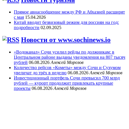
Прямое авиасообщение между РФ и Абхазией расширят
с мая
15.04.2026
Китай вводит безвизовый режим для россиян на год:
подробности
02.09.2025
Новости от www.sochinews.io
«Водоканал» Сочи усилил рейды по должникам: в
Центральном районе выданы уведомления на 807 тысяч
рублей
06.08.2026
Алексей Морозов
Количество рейсов «Кометы» между Сочи и Сухумом
увеличат до трёх в неделю
06.08.2026
Алексей Морозов
Инвестиционный портфель Сочи превысил 700 млрд
рублей — курорт продолжит привлекать крупные
проекты
06.08.2026
Алексей Морозов