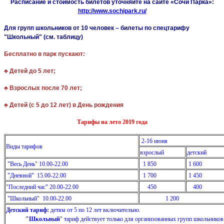
Расписание и стоимость билетов уточняйте на сайте «Сочи Парка»:
http://www.sochipark.ru/
Для групп школьников от 10 человек – билеты по спецтарифу
"Школьный" (см. таблицу)
Бесплатно в парк пускают:
♣
Детей до 5 лет;
♣
Взрослых после 70 лет;
♣
Детей (с 5 до 12 лет) в День рождения
Тарифы на лето 2019 года
2-16 июня
Виды тарифов
взрослый
детский
"Весь День" 10.00-22.00
1 850
1 600
"Дневной" 15.00-22.00
1 700
1 450
"Последний час" 20.00-22.00
450
400
"Школьный" 10.00-22.00
1 200
Детский тариф:
детям от 5 по 12
"Школьный
" тариф действует только для организованных групп школьников