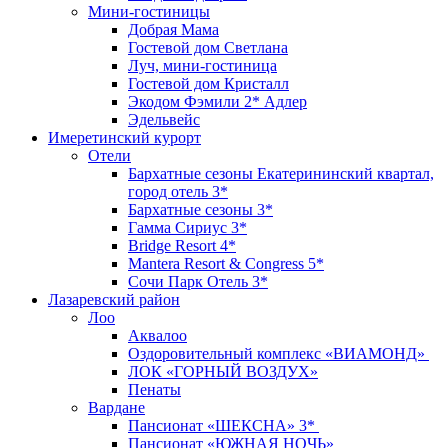
Мини-гостиницы
Добрая Мама
Гостевой дом Светлана
Луч, мини-гостиница
Гостевой дом Кристалл
Экодом Фэмили 2* Адлер
Эдельвейс
Имеретинский курорт
Отели
Бархатные сезоны Екатерининский квартал,
город отель 3*
Бархатные сезоны 3*
Гамма Сириус 3*
Bridge Resort 4*
Mantera Resort & Congress 5*
Сочи Парк Отель 3*
Лазаревский район
Лоо
Аквалоо
Оздоровительный комплекс «ВИАМОНД»
ЛОК «ГОРНЫЙ ВОЗДУХ»
Пенаты
Вардане
Пансионат «ШЕКСНА» 3*
Пансионат «ЮЖНАЯ НОЧЬ»