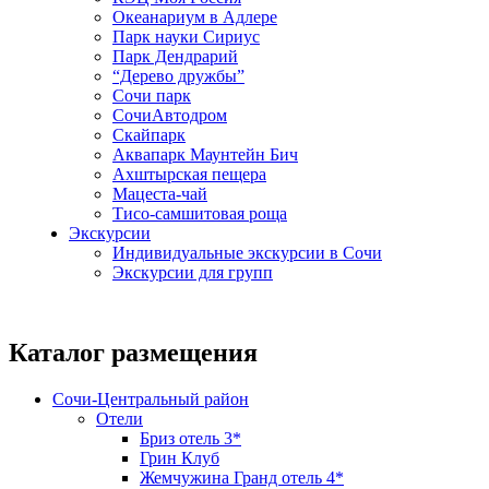
Океанариум в Адлере
Парк науки Сириус
Парк Дендрарий
“Дерево дружбы”
Сочи парк
СочиАвтодром
Скайпарк
Аквапарк Маунтейн Бич
Ахштырская пещера
Мацеста-чай
Тисо-самшитовая роща
Экскурсии
Индивидуальные экскурсии в Сочи
Экскурсии для групп
Каталог размещения
Сочи-Центральный район
Отели
Бриз отель 3*
Грин Клуб
Жемчужина Гранд отель 4*