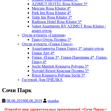
AZIMUT HOTEL Rosa Khutor 3*
Mercure Rosa Khutor 4*
Park Inn Rosa Khutor 4*
Tulip Inn Rosa Khutor 3*
Radisson Hotel Rosa Khutor 5*
Valset Apartments BY AZIMUT Rosa Khutor /
апарт-отель
Отели курорта «Газпром»
Гранд Отель Поляна 5*
Отели курорта «Горки Город»
Апартаменты Горки Город 3* /апарт-отель
Горки Арт 4*
Горки -Плаза 3*, Горки-Панорама 4*, Горки-
Гранд 4*
Sochi Marriott Krasnaya Polyana 5*
Novotel Resort Красная Поляна 5*
Rixos Krasnaya Polyana Sochi 5*
Гостевой Дом ПЧЁЛКА
Сочи Парк
08.06.2019
08.06.2019
uzanka
Откройте мир удивительных приключений «Сочи Парка
»!