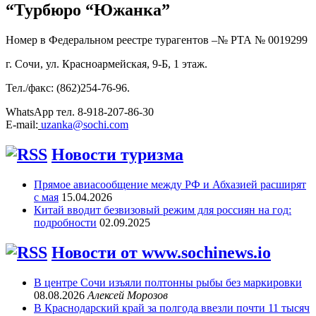
“Турбюро “Южанка”
Номер в Федеральном реестре турагентов –№ РТА №
0019299
г. Сочи, ул. Красноармейская, 9-Б, 1 этаж.
Тел./факс: (862)254-76-96.
WhatsApp тел. 8-918-207-86-30
E-mail:
uzanka@sochi.com
Новости туризма
Прямое авиасообщение между РФ и Абхазией расширят
с мая
15.04.2026
Китай вводит безвизовый режим для россиян на год:
подробности
02.09.2025
Новости от www.sochinews.io
В центре Сочи изъяли полтонны рыбы без маркировки
08.08.2026
Алексей Морозов
В Краснодарский край за полгода ввезли почти 11 тысяч