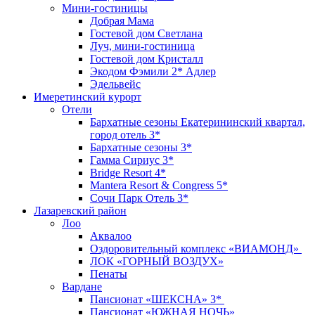
Мини-гостиницы
Добрая Мама
Гостевой дом Светлана
Луч, мини-гостиница
Гостевой дом Кристалл
Экодом Фэмили 2* Адлер
Эдельвейс
Имеретинский курорт
Отели
Бархатные сезоны Екатерининский квартал,
город отель 3*
Бархатные сезоны 3*
Гамма Сириус 3*
Bridge Resort 4*
Mantera Resort & Congress 5*
Сочи Парк Отель 3*
Лазаревский район
Лоо
Аквалоо
Оздоровительный комплекс «ВИАМОНД»
ЛОК «ГОРНЫЙ ВОЗДУХ»
Пенаты
Вардане
Пансионат «ШЕКСНА» 3*
Пансионат «ЮЖНАЯ НОЧЬ»