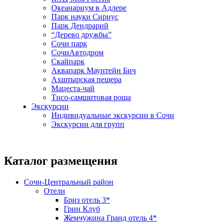
Океанариум в Адлере
Парк науки Сириус
Парк Дендрарий
“Дерево дружбы”
Сочи парк
СочиАвтодром
Скайпарк
Аквапарк Маунтейн Бич
Ахштырская пещера
Мацеста-чай
Тисо-самшитовая роща
Экскурсии
Индивидуальные экскурсии в Сочи
Экскурсии для групп
Каталог размещения
Сочи-Центральный район
Отели
Бриз отель 3*
Грин Клуб
Жемчужина Гранд отель 4*