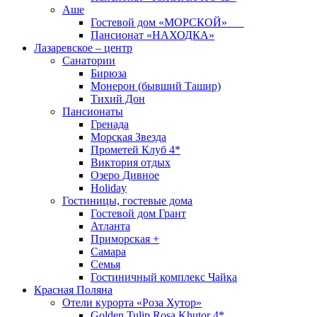
Аше
Гостевой дом «МОРСКОЙ»
Пансионат «НАХОДКА»
Лазаревское – центр
Санатории
Бирюза
Монерон (бывший Ташир)
Тихий Дон
Пансионаты
Гренада
Морская Звезда
Прометей Клуб 4*
Виктория отдых
Озеро Дивное
Holiday
Гостиницы, гостевые дома
Гостевой дом Грант
Атланта
Приморская +
Самара
Семья
Гостиничный комплекс Чайка
Красная Поляна
Отели курорта «Роза Хутор»
Golden Tulip Rosa Khutor 4*