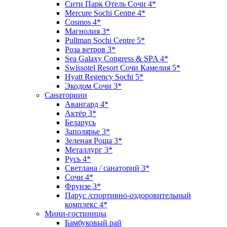
Сити Парк Отель Сочи 4*
Mercure Sochi Centre 4*
Cosmos 4*
Магнолия 3*
Pullman Sochi Сеntre 5*
Роза ветров 3*
Sea Galaxy Congress & SPA 4*
Swissotel Resort Сочи Камелия 5*
Hyatt Regency Sochi 5*
Экодом Сочи 3*
Санаториии
Авангард 4*
Актёр 3*
Беларусь
Заполярье 3*
Зеленая Роща 3*
Металлург 3*
Русь 4*
Светлана / санаторий 3*
Сочи 4*
Фрунзе 3*
Парус /спортивно-оздоровительный
комплекс 4*
Мини-гостиницы
Бамбуковый рай