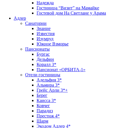
Надежда
Гостиница “Визит” на Мамайке
Гостевой дом На Светлане у Арама
Адлер
Санатории
Знание
Известия
Изумруд
Южное Взморье
Пансионаты
Бургас
Дельфин
Коралл 3*
Пансионат «ОРБИТА-1»
Отели гостиницы
Адельфия 3*
Альмира 3*
Грейс Арли 3*+
Берег
Каисса 3*
Ковчег
Парадиз
Престиж 4*
Шарм
Экодом Адлер 4*