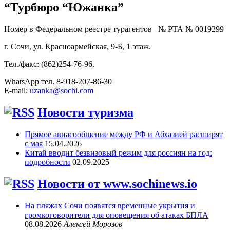
“Турбюро “Южанка”
Номер в Федеральном реестре турагентов –№ РТА №
0019299
г. Сочи, ул. Красноармейская, 9-Б, 1 этаж.
Тел./факс: (862)254-76-96.
WhatsApp тел. 8-918-207-86-30
E-mail:
uzanka@sochi.com
Новости туризма
Прямое авиасообщение между РФ и Абхазией расширят
с мая
15.04.2026
Китай вводит безвизовый режим для россиян на год:
подробности
02.09.2025
Новости от www.sochinews.io
На пляжах Сочи появятся временные укрытия и
громкоговорители для оповещения об атаках БПЛА
08.08.2026
Алексей Морозов