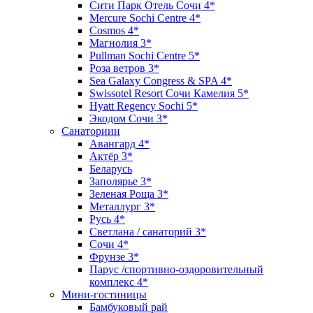
Сити Парк Отель Сочи 4*
Mercure Sochi Centre 4*
Cosmos 4*
Магнолия 3*
Pullman Sochi Сеntre 5*
Роза ветров 3*
Sea Galaxy Congress & SPA 4*
Swissotel Resort Сочи Камелия 5*
Hyatt Regency Sochi 5*
Экодом Сочи 3*
Санаториии
Авангард 4*
Актёр 3*
Беларусь
Заполярье 3*
Зеленая Роща 3*
Металлург 3*
Русь 4*
Светлана / санаторий 3*
Сочи 4*
Фрунзе 3*
Парус /спортивно-оздоровительный
комплекс 4*
Мини-гостиницы
Бамбуковый рай