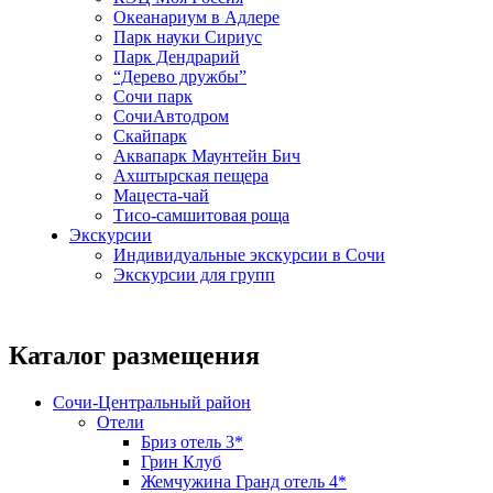
Океанариум в Адлере
Парк науки Сириус
Парк Дендрарий
“Дерево дружбы”
Сочи парк
СочиАвтодром
Скайпарк
Аквапарк Маунтейн Бич
Ахштырская пещера
Мацеста-чай
Тисо-самшитовая роща
Экскурсии
Индивидуальные экскурсии в Сочи
Экскурсии для групп
Каталог размещения
Сочи-Центральный район
Отели
Бриз отель 3*
Грин Клуб
Жемчужина Гранд отель 4*