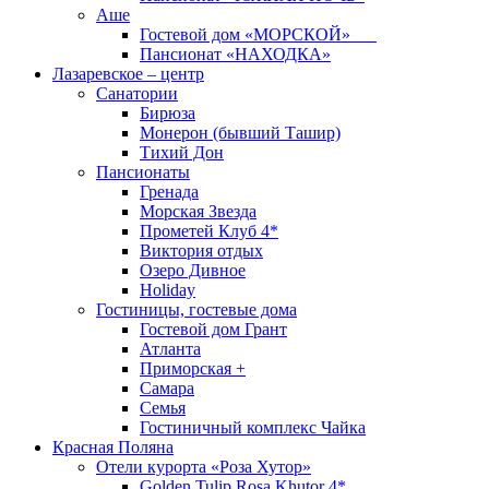
Аше
Гостевой дом «МОРСКОЙ»
Пансионат «НАХОДКА»
Лазаревское – центр
Санатории
Бирюза
Монерон (бывший Ташир)
Тихий Дон
Пансионаты
Гренада
Морская Звезда
Прометей Клуб 4*
Виктория отдых
Озеро Дивное
Holiday
Гостиницы, гостевые дома
Гостевой дом Грант
Атланта
Приморская +
Самара
Семья
Гостиничный комплекс Чайка
Красная Поляна
Отели курорта «Роза Хутор»
Golden Tulip Rosa Khutor 4*