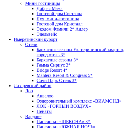
Мини-гостиницы
Добрая Мама
Гостевой дом Светлана
Луч, мини-гостиница
Гостевой дом Кристалл
Экодом Фэмили 2* Адлер
Эдельвейс
Имеретинский курорт
Отели
Бархатные сезоны Екатерининский квартал,
город отель 3*
Бархатные сезоны 3*
Гамма Сириус 3*
Bridge Resort 4*
Mantera Resort & Congress 5*
Сочи Парк Отель 3*
Лазаревский район
Лоо
Аквалоо
Оздоровительный комплекс «ВИАМОНД»
ЛОК «ГОРНЫЙ ВОЗДУХ»
Пенаты
Вардане
Пансионат «ШЕКСНА» 3*
Пансионат «ЮЖНАЯ НОЧЬ»