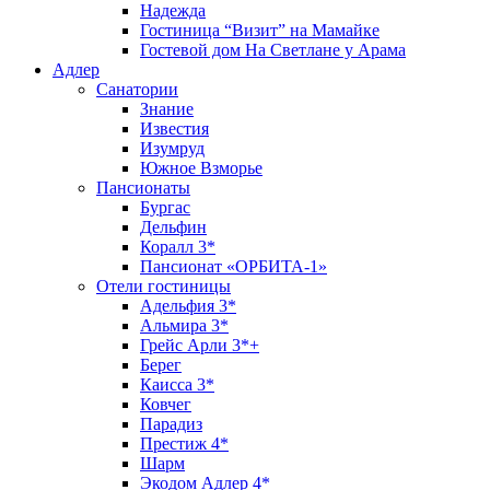
Надежда
Гостиница “Визит” на Мамайке
Гостевой дом На Светлане у Арама
Адлер
Санатории
Знание
Известия
Изумруд
Южное Взморье
Пансионаты
Бургас
Дельфин
Коралл 3*
Пансионат «ОРБИТА-1»
Отели гостиницы
Адельфия 3*
Альмира 3*
Грейс Арли 3*+
Берег
Каисса 3*
Ковчег
Парадиз
Престиж 4*
Шарм
Экодом Адлер 4*