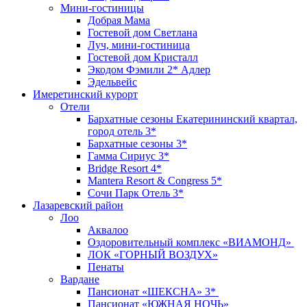
Мини-гостиницы
Добрая Мама
Гостевой дом Светлана
Луч, мини-гостиница
Гостевой дом Кристалл
Экодом Фэмили 2* Адлер
Эдельвейс
Имеретинский курорт
Отели
Бархатные сезоны Екатерининский квартал,
город отель 3*
Бархатные сезоны 3*
Гамма Сириус 3*
Bridge Resort 4*
Mantera Resort & Congress 5*
Сочи Парк Отель 3*
Лазаревский район
Лоо
Аквалоо
Оздоровительный комплекс «ВИАМОНД»
ЛОК «ГОРНЫЙ ВОЗДУХ»
Пенаты
Вардане
Пансионат «ШЕКСНА» 3*
Пансионат «ЮЖНАЯ НОЧЬ»