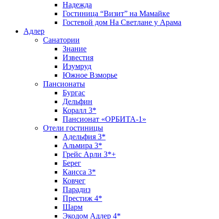
Надежда
Гостиница “Визит” на Мамайке
Гостевой дом На Светлане у Арама
Адлер
Санатории
Знание
Известия
Изумруд
Южное Взморье
Пансионаты
Бургас
Дельфин
Коралл 3*
Пансионат «ОРБИТА-1»
Отели гостиницы
Адельфия 3*
Альмира 3*
Грейс Арли 3*+
Берег
Каисса 3*
Ковчег
Парадиз
Престиж 4*
Шарм
Экодом Адлер 4*