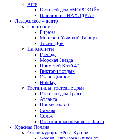
Аше
Гостевой дом «МОРСКОЙ»
Пансионат «НАХОДКА»
Лазаревское – центр
Санатории
Бирюза
Монерон (бывший Ташир)
Тихий Дон
Пансионаты
Гренада
Морская Звезда
Прометей Клуб 4*
Виктория отдых
Озеро Дивное
Holiday
Гостиницы, гостевые дома
Гостевой дом Грант
Атланта
Приморская +
Самара
Семья
Гостиничный комплекс Чайка
Красная Поляна
Отели курорта «Роза Хутор»
Golden Tulip Rosa Khutor 4*