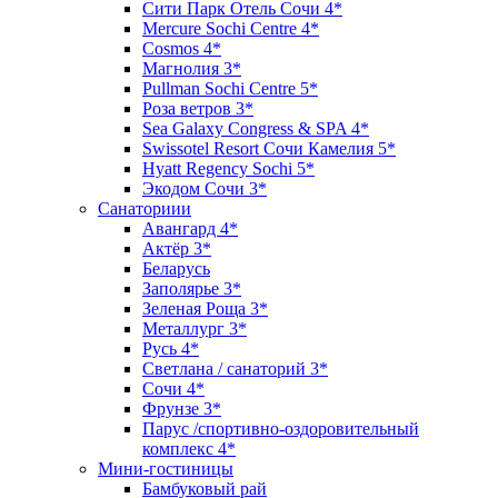
Сити Парк Отель Сочи 4*
Mercure Sochi Centre 4*
Cosmos 4*
Магнолия 3*
Pullman Sochi Сеntre 5*
Роза ветров 3*
Sea Galaxy Congress & SPA 4*
Swissotel Resort Сочи Камелия 5*
Hyatt Regency Sochi 5*
Экодом Сочи 3*
Санаториии
Авангард 4*
Актёр 3*
Беларусь
Заполярье 3*
Зеленая Роща 3*
Металлург 3*
Русь 4*
Светлана / санаторий 3*
Сочи 4*
Фрунзе 3*
Парус /спортивно-оздоровительный
комплекс 4*
Мини-гостиницы
Бамбуковый рай