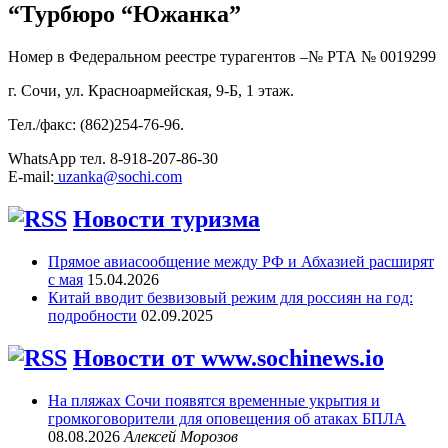
“Турбюро “Южанка”
Номер в Федеральном реестре турагентов –№ РТА №
0019299
г. Сочи, ул. Красноармейская, 9-Б, 1 этаж.
Тел./факс: (862)254-76-96.
WhatsApp тел. 8-918-207-86-30
E-mail:
uzanka@sochi.com
Новости туризма
Прямое авиасообщение между РФ и Абхазией расширят
с мая
15.04.2026
Китай вводит безвизовый режим для россиян на год:
подробности
02.09.2025
Новости от www.sochinews.io
На пляжах Сочи появятся временные укрытия и
громкоговорители для оповещения об атаках БПЛА
08.08.2026
Алексей Морозов