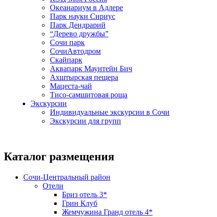
Океанариум в Адлере
Парк науки Сириус
Парк Дендрарий
“Дерево дружбы”
Сочи парк
СочиАвтодром
Скайпарк
Аквапарк Маунтейн Бич
Ахштырская пещера
Мацеста-чай
Тисо-самшитовая роща
Экскурсии
Индивидуальные экскурсии в Сочи
Экскурсии для групп
Каталог размещения
Сочи-Центральный район
Отели
Бриз отель 3*
Грин Клуб
Жемчужина Гранд отель 4*