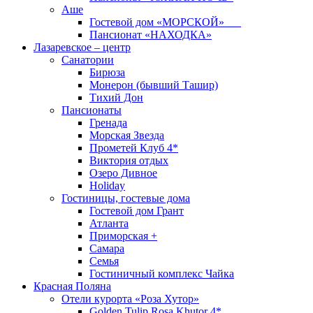
Аше
Гостевой дом «МОРСКОЙ»
Пансионат «НАХОДКА»
Лазаревское – центр
Санатории
Бирюза
Монерон (бывший Ташир)
Тихий Дон
Пансионаты
Гренада
Морская Звезда
Прометей Клуб 4*
Виктория отдых
Озеро Дивное
Holiday
Гостиницы, гостевые дома
Гостевой дом Грант
Атланта
Приморская +
Самара
Семья
Гостиничный комплекс Чайка
Красная Поляна
Отели курорта «Роза Хутор»
Golden Tulip Rosa Khutor 4*