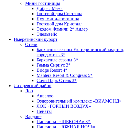
Мини-гостиницы
Добрая Мама
Гостевой дом Светлана
Луч, мини-гостиница
Гостевой дом Кристалл
Экодом Фэмили 2* Адлер
Эдельвейс
Имеретинский курорт
Отели
Бархатные сезоны Екатерининский квартал,
город отель 3*
Бархатные сезоны 3*
Гамма Сириус 3*
Bridge Resort 4*
Mantera Resort & Congress 5*
Сочи Парк Отель 3*
Лазаревский район
Лоо
Аквалоо
Оздоровительный комплекс «ВИАМОНД»
ЛОК «ГОРНЫЙ ВОЗДУХ»
Пенаты
Вардане
Пансионат «ШЕКСНА» 3*
Пансионат «ЮЖНАЯ НОЧЬ»