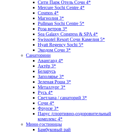
Сити Парк Отель Сочи 4*
Mercure Sochi Centre 4*
Cosmos 4*
Магнолия 3*
Pullman Sochi Сеntre 5*
Роза ветров 3*
Sea Galaxy Congress & SPA 4*
Swissotel Resort Сочи Камелия 5*
Hyatt Regency Sochi 5*
Экодом Сочи 3*
Санаториии
Авангард 4*
Актёр 3*
Беларусь
Заполярье 3*
Зеленая Роща 3*
Металлург 3*
Русь 4*
Светлана / санаторий 3*
Сочи 4*
Фрунзе 3*
Парус /спортивно-оздоровительный
комплекс 4*
Мини-гостиницы
Бамбуковый рай