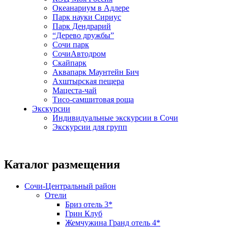
Океанариум в Адлере
Парк науки Сириус
Парк Дендрарий
“Дерево дружбы”
Сочи парк
СочиАвтодром
Скайпарк
Аквапарк Маунтейн Бич
Ахштырская пещера
Мацеста-чай
Тисо-самшитовая роща
Экскурсии
Индивидуальные экскурсии в Сочи
Экскурсии для групп
Каталог размещения
Сочи-Центральный район
Отели
Бриз отель 3*
Грин Клуб
Жемчужина Гранд отель 4*