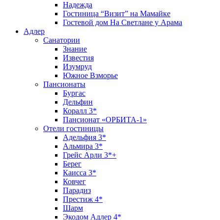
Надежда
Гостиница “Визит” на Мамайке
Гостевой дом На Светлане у Арама
Адлер
Санатории
Знание
Известия
Изумруд
Южное Взморье
Пансионаты
Бургас
Дельфин
Коралл 3*
Пансионат «ОРБИТА-1»
Отели гостиницы
Адельфия 3*
Альмира 3*
Грейс Арли 3*+
Берег
Каисса 3*
Ковчег
Парадиз
Престиж 4*
Шарм
Экодом Адлер 4*