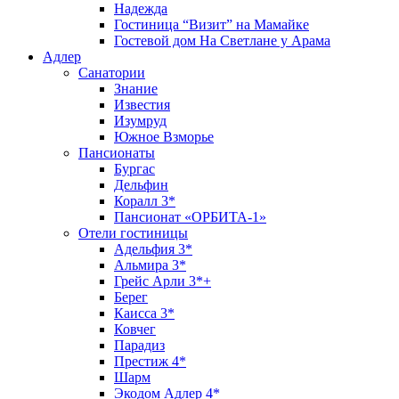
Надежда
Гостиница “Визит” на Мамайке
Гостевой дом На Светлане у Арама
Адлер
Санатории
Знание
Известия
Изумруд
Южное Взморье
Пансионаты
Бургас
Дельфин
Коралл 3*
Пансионат «ОРБИТА-1»
Отели гостиницы
Адельфия 3*
Альмира 3*
Грейс Арли 3*+
Берег
Каисса 3*
Ковчег
Парадиз
Престиж 4*
Шарм
Экодом Адлер 4*