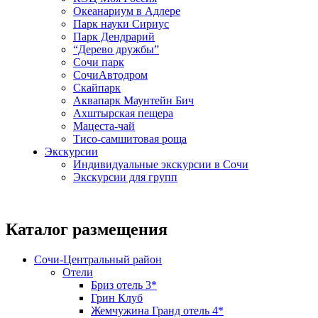
Океанариум в Адлере
Парк науки Сириус
Парк Дендрарий
“Дерево дружбы”
Сочи парк
СочиАвтодром
Скайпарк
Аквапарк Маунтейн Бич
Ахштырская пещера
Мацеста-чай
Тисо-самшитовая роща
Экскурсии
Индивидуальные экскурсии в Сочи
Экскурсии для групп
Каталог размещения
Сочи-Центральный район
Отели
Бриз отель 3*
Грин Клуб
Жемчужина Гранд отель 4*