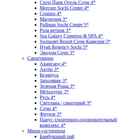
Сити Парк Отель Сочи 4*
Mercure Sochi Centre 4*
Cosmos 4*
Магнолия 3*
Pullman Sochi Сеntre 5*
Роза ветров 3*
Sea Galaxy Congress & SPA 4*
Swissotel Resort Сочи Камелия 5*
Hyatt Regency Sochi 5*
Экодом Сочи 3*
Санаториии
Авангард 4*
Актёр 3*
Беларусь
Заполярье 3*
Зеленая Роща 3*
Металлург 3*
Русь 4*
Светлана / санаторий 3*
Сочи 4*
Фрунзе 3*
Парус /спортивно-оздоровительный
комплекс 4*
Мини-гостиницы
Бамбуковый рай