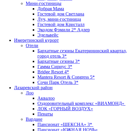
Мини-гостиницы
Добрая Мама
Гостевой дом Светлана
Луч, мини-гостиница
Гостевой дом Кристалл
Экодом Фэмили 2* Адлер
Эдельвейс
Имеретинский курорт
Отели
Бархатные сезоны Екатерининский квартал,
город отель 3*
Бархатные сезоны 3*
Гамма Сириус 3*
Bridge Resort 4*
Mantera Resort & Congress 5*
Сочи Парк Отель 3*
Лазаревский район
Лоо
Аквалоо
Оздоровительный комплекс «ВИАМОНД»
ЛОК «ГОРНЫЙ ВОЗДУХ»
Пенаты
Вардане
Пансионат «ШЕКСНА» 3*
Пансионат «ЮЖНАЯ НОЧЬ»