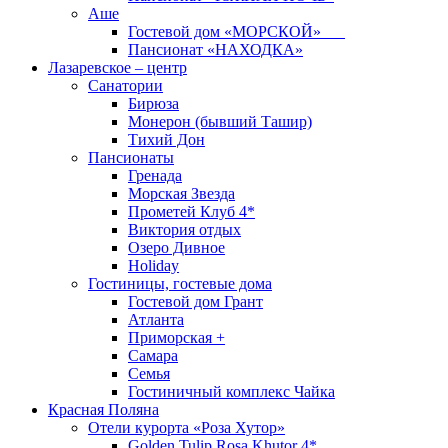
Аше
Гостевой дом «МОРСКОЙ»
Пансионат «НАХОДКА»
Лазаревское – центр
Санатории
Бирюза
Монерон (бывший Ташир)
Тихий Дон
Пансионаты
Гренада
Морская Звезда
Прометей Клуб 4*
Виктория отдых
Озеро Дивное
Holiday
Гостиницы, гостевые дома
Гостевой дом Грант
Атланта
Приморская +
Самара
Семья
Гостиничный комплекс Чайка
Красная Поляна
Отели курорта «Роза Хутор»
Golden Tulip Rosa Khutor 4*