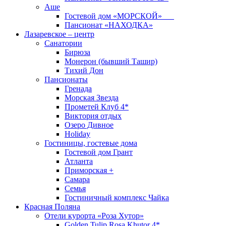
Аше
Гостевой дом «МОРСКОЙ»
Пансионат «НАХОДКА»
Лазаревское – центр
Санатории
Бирюза
Монерон (бывший Ташир)
Тихий Дон
Пансионаты
Гренада
Морская Звезда
Прометей Клуб 4*
Виктория отдых
Озеро Дивное
Holiday
Гостиницы, гостевые дома
Гостевой дом Грант
Атланта
Приморская +
Самара
Семья
Гостиничный комплекс Чайка
Красная Поляна
Отели курорта «Роза Хутор»
Golden Tulip Rosa Khutor 4*