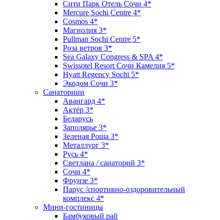
Сити Парк Отель Сочи 4*
Mercure Sochi Centre 4*
Cosmos 4*
Магнолия 3*
Pullman Sochi Сеntre 5*
Роза ветров 3*
Sea Galaxy Congress & SPA 4*
Swissotel Resort Сочи Камелия 5*
Hyatt Regency Sochi 5*
Экодом Сочи 3*
Санаториии
Авангард 4*
Актёр 3*
Беларусь
Заполярье 3*
Зеленая Роща 3*
Металлург 3*
Русь 4*
Светлана / санаторий 3*
Сочи 4*
Фрунзе 3*
Парус /спортивно-оздоровительный
комплекс 4*
Мини-гостиницы
Бамбуковый рай