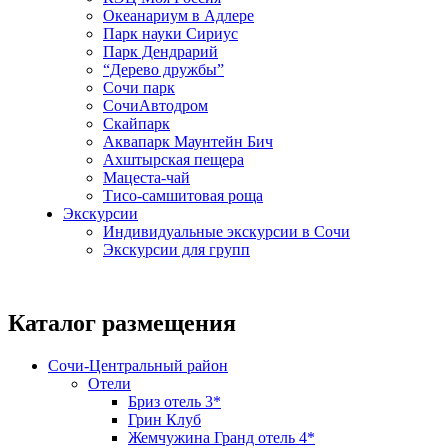
Океанариум в Адлере
Парк науки Сириус
Парк Дендрарий
“Дерево дружбы”
Сочи парк
СочиАвтодром
Скайпарк
Аквапарк Маунтейн Бич
Ахштырская пещера
Мацеста-чай
Тисо-самшитовая роща
Экскурсии
Индивидуальные экскурсии в Сочи
Экскурсии для групп
Каталог размещения
Сочи-Центральный район
Отели
Бриз отель 3*
Грин Клуб
Жемчужина Гранд отель 4*