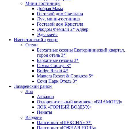
Мини-гостиницы
Добрая Мама
Гостевой дом Светлана
Луч, мини-гостиница
Гостевой дом Кристалл
Экодом Фэмили 2* Адлер
Эдельвейс
Имеретинский курорт
Отели
Бархатные сезоны Екатерининский квартал,
город отель 3*
Бархатные сезоны 3*
Гамма Сириус 3*
Bridge Resort 4*
Mantera Resort & Congress 5*
Сочи Парк Отель 3*
Лазаревский район
Лоо
Аквалоо
Оздоровительный комплекс «ВИАМОНД»
ЛОК «ГОРНЫЙ ВОЗДУХ»
Пенаты
Вардане
Пансионат «ШЕКСНА» 3*
Пансионат «ЮЖНАЯ НОЧЬ»