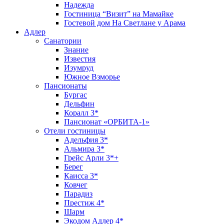
Надежда
Гостиница “Визит” на Мамайке
Гостевой дом На Светлане у Арама
Адлер
Санатории
Знание
Известия
Изумруд
Южное Взморье
Пансионаты
Бургас
Дельфин
Коралл 3*
Пансионат «ОРБИТА-1»
Отели гостиницы
Адельфия 3*
Альмира 3*
Грейс Арли 3*+
Берег
Каисса 3*
Ковчег
Парадиз
Престиж 4*
Шарм
Экодом Адлер 4*