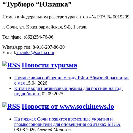
“Турбюро “Южанка”
Номер в Федеральном реестре турагентов –№ РТА №
0019299
г. Сочи, ул. Красноармейская, 9-Б, 1 этаж.
Тел./факс: (862)254-76-96.
WhatsApp тел. 8-918-207-86-30
E-mail:
uzanka@sochi.com
Новости туризма
Прямое авиасообщение между РФ и Абхазией расширят
с мая
15.04.2026
Китай вводит безвизовый режим для россиян на год:
подробности
02.09.2025
Новости от www.sochinews.io
На пляжах Сочи появятся временные укрытия и
громкоговорители для оповещения об атаках БПЛА
08.08.2026
Алексей Морозов