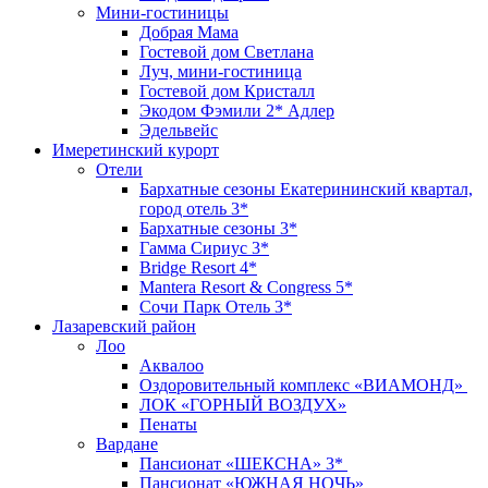
Мини-гостиницы
Добрая Мама
Гостевой дом Светлана
Луч, мини-гостиница
Гостевой дом Кристалл
Экодом Фэмили 2* Адлер
Эдельвейс
Имеретинский курорт
Отели
Бархатные сезоны Екатерининский квартал,
город отель 3*
Бархатные сезоны 3*
Гамма Сириус 3*
Bridge Resort 4*
Mantera Resort & Congress 5*
Сочи Парк Отель 3*
Лазаревский район
Лоо
Аквалоо
Оздоровительный комплекс «ВИАМОНД»
ЛОК «ГОРНЫЙ ВОЗДУХ»
Пенаты
Вардане
Пансионат «ШЕКСНА» 3*
Пансионат «ЮЖНАЯ НОЧЬ»