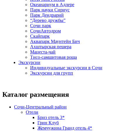
Океанариум в Адлере
Парк науки Сириус
Парк Дендрарий
“Дерево дружбы”
Сочи парк
СочиАвтодром
Скайпарк
Аквапарк Маунтейн Бич
Ахштырская пещера
Мацеста-чай
Тисо-самшитовая роща
Экскурсии
Индивидуальные экскурсии в Сочи
Экскурсии для групп
Каталог размещения
Сочи-Центральный район
Отели
Бриз отель 3*
Грин Клуб
Жемчужина Гранд отель 4*