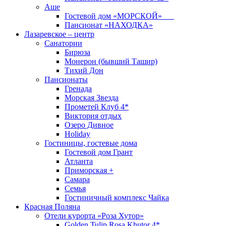
Аше
Гостевой дом «МОРСКОЙ»
Пансионат «НАХОДКА»
Лазаревское – центр
Санатории
Бирюза
Монерон (бывший Ташир)
Тихий Дон
Пансионаты
Гренада
Морская Звезда
Прометей Клуб 4*
Виктория отдых
Озеро Дивное
Holiday
Гостиницы, гостевые дома
Гостевой дом Грант
Атланта
Приморская +
Самара
Семья
Гостиничный комплекс Чайка
Красная Поляна
Отели курорта «Роза Хутор»
Golden Tulip Rosa Khutor 4*