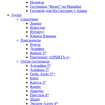
Надежда
Гостиница “Визит” на Мамайке
Гостевой дом На Светлане у Арама
Адлер
Санатории
Знание
Известия
Изумруд
Южное Взморье
Пансионаты
Бургас
Дельфин
Коралл 3*
Пансионат «ОРБИТА-1»
Отели гостиницы
Адельфия 3*
Альмира 3*
Грейс Арли 3*+
Берег
Каисса 3*
Ковчег
Парадиз
Престиж 4*
Шарм
Экодом Адлер 4*