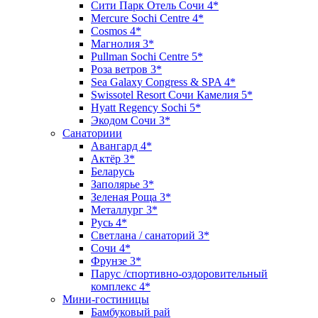
Сити Парк Отель Сочи 4*
Mercure Sochi Centre 4*
Cosmos 4*
Магнолия 3*
Pullman Sochi Сеntre 5*
Роза ветров 3*
Sea Galaxy Congress & SPA 4*
Swissotel Resort Сочи Камелия 5*
Hyatt Regency Sochi 5*
Экодом Сочи 3*
Санаториии
Авангард 4*
Актёр 3*
Беларусь
Заполярье 3*
Зеленая Роща 3*
Металлург 3*
Русь 4*
Светлана / санаторий 3*
Сочи 4*
Фрунзе 3*
Парус /спортивно-оздоровительный
комплекс 4*
Мини-гостиницы
Бамбуковый рай