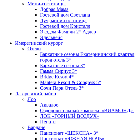
Мини-гостиницы
Добрая Мама
Гостевой дом Светлана
Луч, мини-гостиница
Гостевой дом Кристалл
Экодом Фэмили 2* Адлер
Эдельвейс
Имеретинский курорт
Отели
Бархатные сезоны Екатерининский квартал,
город отель 3*
Бархатные сезоны 3*
Гамма Сириус 3*
Bridge Resort 4*
Mantera Resort & Congress 5*
Сочи Парк Отель 3*
Лазаревский район
Лоо
Аквалоо
Оздоровительный комплекс «ВИАМОНД»
ЛОК «ГОРНЫЙ ВОЗДУХ»
Пенаты
Вардане
Пансионат «ШЕКСНА» 3*
Пансионат «ЮЖНАЯ НОЧЬ»