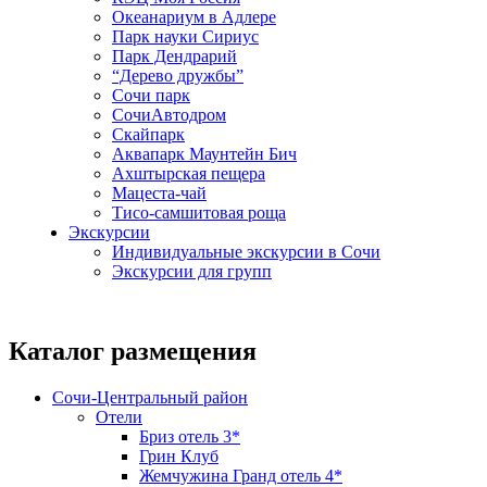
Океанариум в Адлере
Парк науки Сириус
Парк Дендрарий
“Дерево дружбы”
Сочи парк
СочиАвтодром
Скайпарк
Аквапарк Маунтейн Бич
Ахштырская пещера
Мацеста-чай
Тисо-самшитовая роща
Экскурсии
Индивидуальные экскурсии в Сочи
Экскурсии для групп
Каталог размещения
Сочи-Центральный район
Отели
Бриз отель 3*
Грин Клуб
Жемчужина Гранд отель 4*