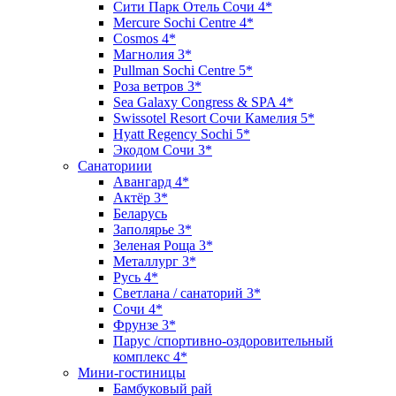
Сити Парк Отель Сочи 4*
Mercure Sochi Centre 4*
Cosmos 4*
Магнолия 3*
Pullman Sochi Сеntre 5*
Роза ветров 3*
Sea Galaxy Congress & SPA 4*
Swissotel Resort Сочи Камелия 5*
Hyatt Regency Sochi 5*
Экодом Сочи 3*
Санаториии
Авангард 4*
Актёр 3*
Беларусь
Заполярье 3*
Зеленая Роща 3*
Металлург 3*
Русь 4*
Светлана / санаторий 3*
Сочи 4*
Фрунзе 3*
Парус /спортивно-оздоровительный
комплекс 4*
Мини-гостиницы
Бамбуковый рай