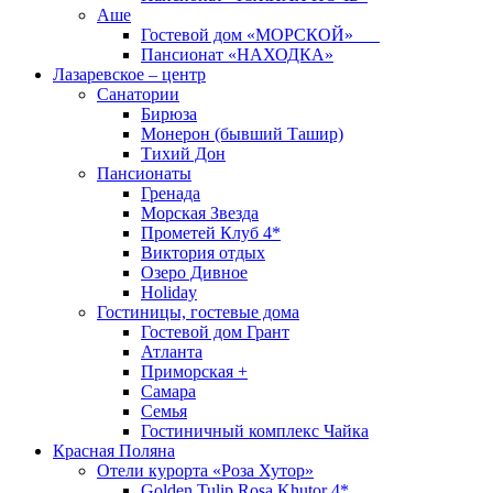
Аше
Гостевой дом «МОРСКОЙ»
Пансионат «НАХОДКА»
Лазаревское – центр
Санатории
Бирюза
Монерон (бывший Ташир)
Тихий Дон
Пансионаты
Гренада
Морская Звезда
Прометей Клуб 4*
Виктория отдых
Озеро Дивное
Holiday
Гостиницы, гостевые дома
Гостевой дом Грант
Атланта
Приморская +
Самара
Семья
Гостиничный комплекс Чайка
Красная Поляна
Отели курорта «Роза Хутор»
Golden Tulip Rosa Khutor 4*