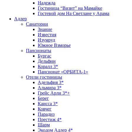
Надежда
Гостиница “Визит” на Мамайке
Гостевой дом На Светлане у Арама
Адлер
Санатории
Знание
Известия
Изумруд
Южное Взморье
Пансионаты
Бургас
Дельфин
Коралл 3*
Пансионат «ОРБИТА-1»
Отели гостиницы
Адельфия 3*
Альмира 3*
Грейс Арли 3*+
Берег
Каисса 3*
Ковчег
Парадиз
Престиж 4*
Шарм
Экодом Адлер 4*