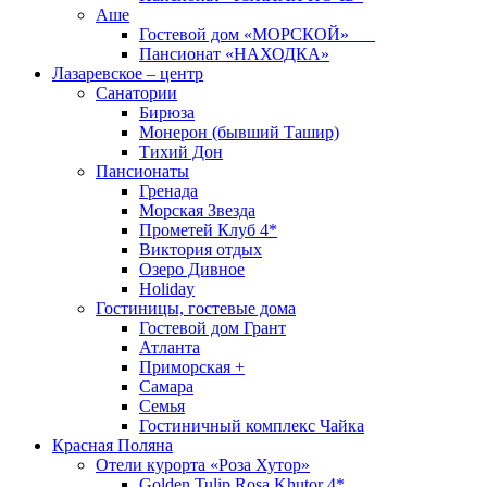
Аше
Гостевой дом «МОРСКОЙ»
Пансионат «НАХОДКА»
Лазаревское – центр
Санатории
Бирюза
Монерон (бывший Ташир)
Тихий Дон
Пансионаты
Гренада
Морская Звезда
Прометей Клуб 4*
Виктория отдых
Озеро Дивное
Holiday
Гостиницы, гостевые дома
Гостевой дом Грант
Атланта
Приморская +
Самара
Семья
Гостиничный комплекс Чайка
Красная Поляна
Отели курорта «Роза Хутор»
Golden Tulip Rosa Khutor 4*