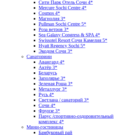
Сити Парк Отель Сочи 4*
Mercure Sochi Centre 4*
Cosmos 4*
Магнолия 3*
Pullman Sochi Сеntre 5*
Роза ветров 3*
Sea Galaxy Congress & SPA 4*
Swissotel Resort Сочи Камелия 5*
Hyatt Regency Sochi 5*
Экодом Сочи 3*
Санаториии
Авангард 4*
Актёр 3*
Беларусь
Заполярье 3*
Зеленая Роща 3*
Металлург 3*
Русь 4*
Светлана / санаторий 3*
Сочи 4*
Фрунзе 3*
Парус /спортивно-оздоровительный
комплекс 4*
Мини-гостиницы
Бамбуковый рай