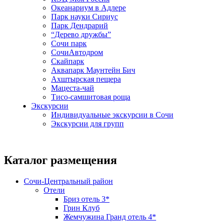
Океанариум в Адлере
Парк науки Сириус
Парк Дендрарий
“Дерево дружбы”
Сочи парк
СочиАвтодром
Скайпарк
Аквапарк Маунтейн Бич
Ахштырская пещера
Мацеста-чай
Тисо-самшитовая роща
Экскурсии
Индивидуальные экскурсии в Сочи
Экскурсии для групп
Каталог размещения
Сочи-Центральный район
Отели
Бриз отель 3*
Грин Клуб
Жемчужина Гранд отель 4*