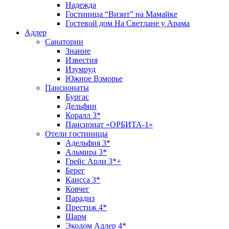
Надежда
Гостиница “Визит” на Мамайке
Гостевой дом На Светлане у Арама
Адлер
Санатории
Знание
Известия
Изумруд
Южное Взморье
Пансионаты
Бургас
Дельфин
Коралл 3*
Пансионат «ОРБИТА-1»
Отели гостиницы
Адельфия 3*
Альмира 3*
Грейс Арли 3*+
Берег
Каисса 3*
Ковчег
Парадиз
Престиж 4*
Шарм
Экодом Адлер 4*