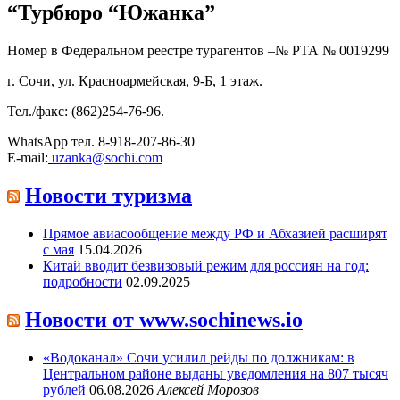
“Турбюро “Южанка”
Номер в Федеральном реестре турагентов –№ РТА №
0019299
г. Сочи, ул. Красноармейская, 9-Б, 1 этаж.
Тел./факс: (862)254-76-96.
WhatsApp тел. 8-918-207-86-30
E-mail:
uzanka@sochi.com
Новости туризма
Прямое авиасообщение между РФ и Абхазией расширят
с мая
15.04.2026
Китай вводит безвизовый режим для россиян на год:
подробности
02.09.2025
Новости от www.sochinews.io
«Водоканал» Сочи усилил рейды по должникам: в
Центральном районе выданы уведомления на 807 тысяч
рублей
06.08.2026
Алексей Морозов