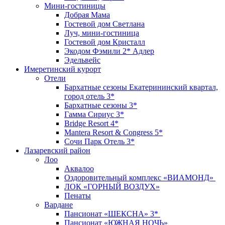
Мини-гостиницы
Добрая Мама
Гостевой дом Светлана
Луч, мини-гостиница
Гостевой дом Кристалл
Экодом Фэмили 2* Адлер
Эдельвейс
Имеретинский курорт
Отели
Бархатные сезоны Екатерининский квартал,
город отель 3*
Бархатные сезоны 3*
Гамма Сириус 3*
Bridge Resort 4*
Mantera Resort & Congress 5*
Сочи Парк Отель 3*
Лазаревский район
Лоо
Аквалоо
Оздоровительный комплекс «ВИАМОНД»
ЛОК «ГОРНЫЙ ВОЗДУХ»
Пенаты
Вардане
Пансионат «ШЕКСНА» 3*
Пансионат «ЮЖНАЯ НОЧЬ»