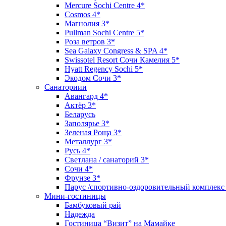
Mercure Sochi Centre 4*
Cosmos 4*
Магнолия 3*
Pullman Sochi Сеntre 5*
Роза ветров 3*
Sea Galaxy Congress & SPA 4*
Swissotel Resort Сочи Камелия 5*
Hyatt Regency Sochi 5*
Экодом Сочи 3*
Санаториии
Авангард 4*
Актёр 3*
Беларусь
Заполярье 3*
Зеленая Роща 3*
Металлург 3*
Русь 4*
Светлана / санаторий 3*
Сочи 4*
Фрунзе 3*
Парус /спортивно-оздоровительный комплекс
Мини-гостиницы
Бамбуковый рай
Надежда
Гостиница “Визит” на Мамайке