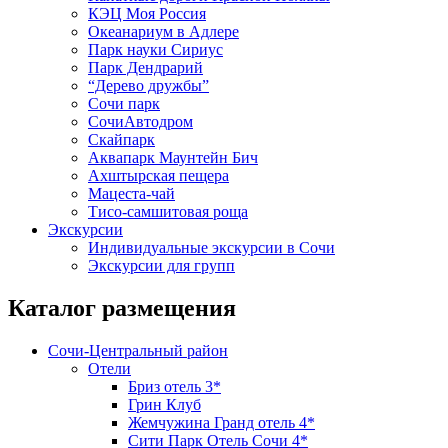
КЭЦ Моя Россия
Океанариум в Адлере
Парк науки Сириус
Парк Дендрарий
“Дерево дружбы”
Сочи парк
СочиАвтодром
Скайпарк
Аквапарк Маунтейн Бич
Ахштырская пещера
Мацеста-чай
Тисо-самшитовая роща
Экскурсии
Индивидуальные экскурсии в Сочи
Экскурсии для групп
Каталог размещения
Сочи-Центральный район
Отели
Бриз отель 3*
Грин Клуб
Жемчужина Гранд отель 4*
Сити Парк Отель Сочи 4*