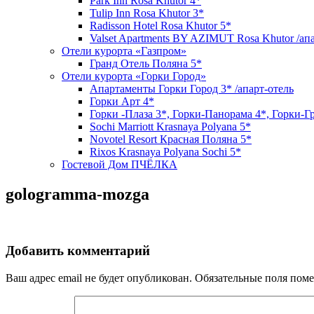
Park Inn Rosa Khutor 4*
Tulip Inn Rosa Khutor 3*
Radisson Hotel Rosa Khutor 5*
Valset Apartments BY AZIMUT Rosa Khutor /ап
Отели курорта «Газпром»
Гранд Отель Поляна 5*
Отели курорта «Горки Город»
Апартаменты Горки Город 3* /апарт-отель
Горки Арт 4*
Горки -Плаза 3*, Горки-Панорама 4*, Горки-Г
Sochi Marriott Krasnaya Polyana 5*
Novotel Resort Красная Поляна 5*
Rixos Krasnaya Polyana Sochi 5*
Гостевой Дом ПЧЁЛКА
gologramma-mozga
Добавить комментарий
Ваш адрес email не будет опубликован.
Обязательные поля пом