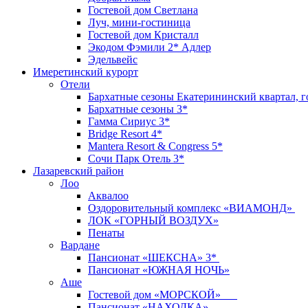
Гостевой дом Светлана
Луч, мини-гостиница
Гостевой дом Кристалл
Экодом Фэмили 2* Адлер
Эдельвейс
Имеретинский курорт
Отели
Бархатные сезоны Екатерининский квартал, г
Бархатные сезоны 3*
Гамма Сириус 3*
Bridge Resort 4*
Mantera Resort & Congress 5*
Сочи Парк Отель 3*
Лазаревский район
Лоо
Аквалоо
Оздоровительный комплекс «ВИАМОНД»
ЛОК «ГОРНЫЙ ВОЗДУХ»
Пенаты
Вардане
Пансионат «ШЕКСНА» 3*
Пансионат «ЮЖНАЯ НОЧЬ»
Аше
Гостевой дом «МОРСКОЙ»
Пансионат «НАХОДКА»