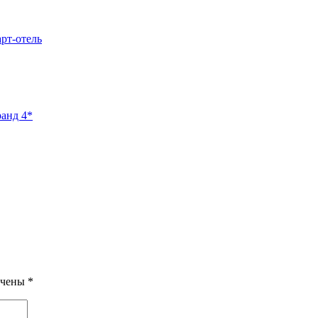
арт-отель
ранд 4*
ечены
*