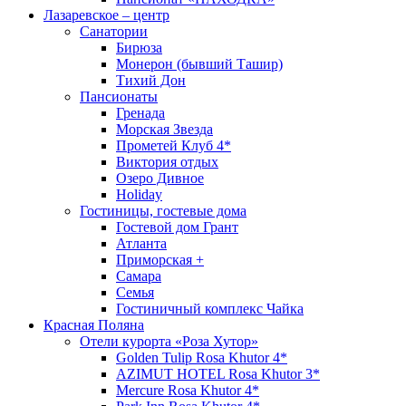
Лазаревское – центр
Санатории
Бирюза
Монерон (бывший Ташир)
Тихий Дон
Пансионаты
Гренада
Морская Звезда
Прометей Клуб 4*
Виктория отдых
Озеро Дивное
Holiday
Гостиницы, гостевые дома
Гостевой дом Грант
Атланта
Приморская +
Самара
Семья
Гостиничный комплекс Чайка
Красная Поляна
Отели курорта «Роза Хутор»
Golden Tulip Rosa Khutor 4*
AZIMUT HOTEL Rosa Khutor 3*
Mercure Rosa Khutor 4*