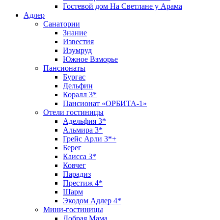
Гостевой дом На Светлане у Арама
Адлер
Санатории
Знание
Известия
Изумруд
Южное Взморье
Пансионаты
Бургас
Дельфин
Коралл 3*
Пансионат «ОРБИТА-1»
Отели гостиницы
Адельфия 3*
Альмира 3*
Грейс Арли 3*+
Берег
Каисса 3*
Ковчег
Парадиз
Престиж 4*
Шарм
Экодом Адлер 4*
Мини-гостиницы
Добрая Мама