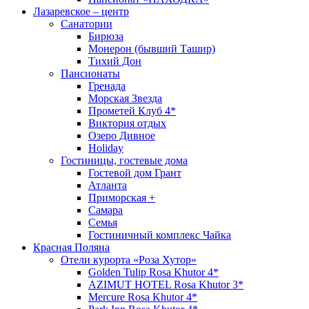
Лазаревское – центр
Санатории
Бирюза
Монерон (бывший Ташир)
Тихий Дон
Пансионаты
Гренада
Морская Звезда
Прометей Клуб 4*
Виктория отдых
Озеро Дивное
Holiday
Гостиницы, гостевые дома
Гостевой дом Грант
Атланта
Приморская +
Самара
Семья
Гостиничный комплекс Чайка
Красная Поляна
Отели курорта «Роза Хутор»
Golden Tulip Rosa Khutor 4*
AZIMUT HOTEL Rosa Khutor 3*
Mercure Rosa Khutor 4*