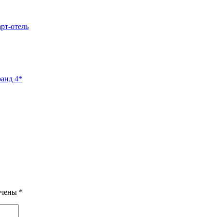
арт-отель
ранд 4*
ечены
*