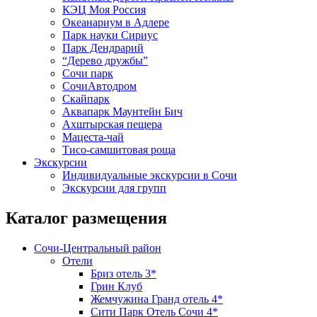
КЭЦ Моя Россия
Океанариум в Адлере
Парк науки Сириус
Парк Дендрарий
“Дерево дружбы”
Сочи парк
СочиАвтодром
Скайпарк
Аквапарк Маунтейн Бич
Ахштырская пещера
Мацеста-чай
Тисо-самшитовая роща
Экскурсии
Индивидуальные экскурсии в Сочи
Экскурсии для групп
Каталог размещения
Сочи-Центральный район
Отели
Бриз отель 3*
Грин Клуб
Жемчужина Гранд отель 4*
Сити Парк Отель Сочи 4*