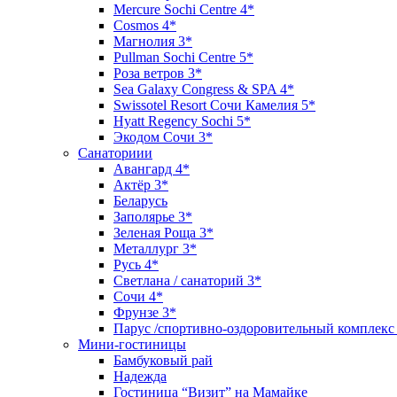
Mercure Sochi Centre 4*
Cosmos 4*
Магнолия 3*
Pullman Sochi Сеntre 5*
Роза ветров 3*
Sea Galaxy Congress & SPA 4*
Swissotel Resort Сочи Камелия 5*
Hyatt Regency Sochi 5*
Экодом Сочи 3*
Санаториии
Авангард 4*
Актёр 3*
Беларусь
Заполярье 3*
Зеленая Роща 3*
Металлург 3*
Русь 4*
Светлана / санаторий 3*
Сочи 4*
Фрунзе 3*
Парус /спортивно-оздоровительный комплекс
Мини-гостиницы
Бамбуковый рай
Надежда
Гостиница “Визит” на Мамайке