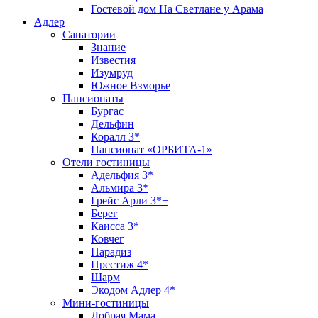
Гостевой дом На Светлане у Арама
Адлер
Санатории
Знание
Известия
Изумруд
Южное Взморье
Пансионаты
Бургас
Дельфин
Коралл 3*
Пансионат «ОРБИТА-1»
Отели гостиницы
Адельфия 3*
Альмира 3*
Грейс Арли 3*+
Берег
Каисса 3*
Ковчег
Парадиз
Престиж 4*
Шарм
Экодом Адлер 4*
Мини-гостиницы
Добрая Мама