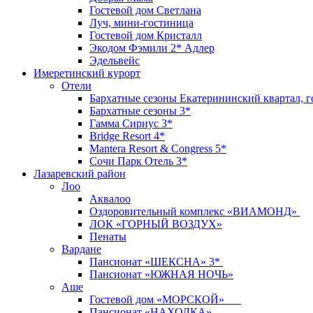
Гостевой дом Светлана
Луч, мини-гостиница
Гостевой дом Кристалл
Экодом Фэмили 2* Адлер
Эдельвейс
Имеретинский курорт
Отели
Бархатные сезоны Екатерининский квартал, г
Бархатные сезоны 3*
Гамма Сириус 3*
Bridge Resort 4*
Mantera Resort & Congress 5*
Сочи Парк Отель 3*
Лазаревский район
Лоо
Аквалоо
Оздоровительный комплекс «ВИАМОНД»
ЛОК «ГОРНЫЙ ВОЗДУХ»
Пенаты
Вардане
Пансионат «ШЕКСНА» 3*
Пансионат «ЮЖНАЯ НОЧЬ»
Аше
Гостевой дом «МОРСКОЙ»
Пансионат «НАХОДКА»