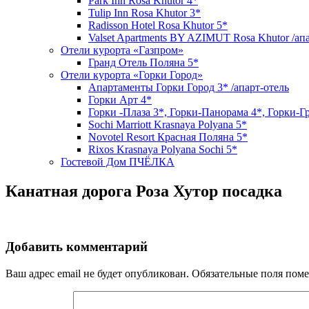
Park Inn Rosa Khutor 4*
Tulip Inn Rosa Khutor 3*
Radisson Hotel Rosa Khutor 5*
Valset Apartments BY AZIMUT Rosa Khutor /ап
Отели курорта «Газпром»
Гранд Отель Поляна 5*
Отели курорта «Горки Город»
Апартаменты Горки Город 3* /апарт-отель
Горки Арт 4*
Горки -Плаза 3*, Горки-Панорама 4*, Горки-Г
Sochi Marriott Krasnaya Polyana 5*
Novotel Resort Красная Поляна 5*
Rixos Krasnaya Polyana Sochi 5*
Гостевой Дом ПЧЁЛКА
Канатная дорога Роза Хутор посадка
Добавить комментарий
Ваш адрес email не будет опубликован.
Обязательные поля пом