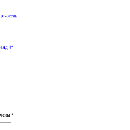
арт-отель
ранд 4*
ечены
*