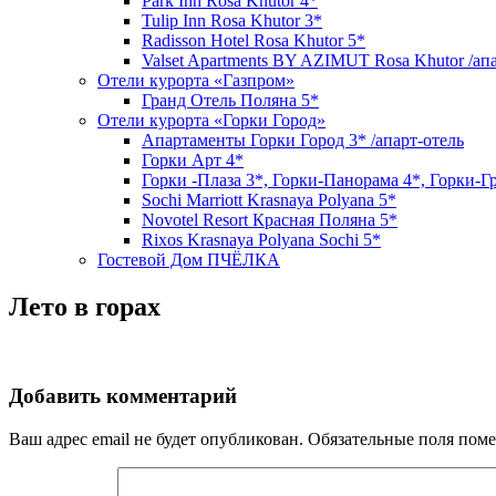
Park Inn Rosa Khutor 4*
Tulip Inn Rosa Khutor 3*
Radisson Hotel Rosa Khutor 5*
Valset Apartments BY AZIMUT Rosa Khutor /ап
Отели курорта «Газпром»
Гранд Отель Поляна 5*
Отели курорта «Горки Город»
Апартаменты Горки Город 3* /апарт-отель
Горки Арт 4*
Горки -Плаза 3*, Горки-Панорама 4*, Горки-Г
Sochi Marriott Krasnaya Polyana 5*
Novotel Resort Красная Поляна 5*
Rixos Krasnaya Polyana Sochi 5*
Гостевой Дом ПЧЁЛКА
Лето в горах
Добавить комментарий
Ваш адрес email не будет опубликован.
Обязательные поля пом