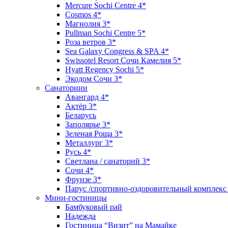
Mercure Sochi Centre 4*
Cosmos 4*
Магнолия 3*
Pullman Sochi Сеntre 5*
Роза ветров 3*
Sea Galaxy Congress & SPA 4*
Swissotel Resort Сочи Камелия 5*
Hyatt Regency Sochi 5*
Экодом Сочи 3*
Санаториии
Авангард 4*
Актёр 3*
Беларусь
Заполярье 3*
Зеленая Роща 3*
Металлург 3*
Русь 4*
Светлана / санаторий 3*
Сочи 4*
Фрунзе 3*
Парус /спортивно-оздоровительный комплекс
Мини-гостиницы
Бамбуковый рай
Надежда
Гостиница “Визит” на Мамайке