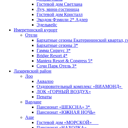
Гостевой дом Светлана
Луч, мини-гостиница
Гостевой дом Кристалл
Экодом Фэмили 2* Адлер
Эдельвейс
Имеретинский курорт
Отели
Бархатные сезоны Екатерининский квартал, г
Бархатные сезоны 3*
Гамма Сириус 3*
Bridge Resort 4*
Mantera Resort & Congress 5*
Сочи Парк Отель 3*
Лазаревский район
Лоо
Аквалоо
Оздоровительный комплекс «ВИАМОНД»
ЛОК «ГОРНЫЙ ВОЗДУХ»
Пенаты
Вардане
Пансионат «ШЕКСНА» 3*
Пансионат «ЮЖНАЯ НОЧЬ»
Аше
Гостевой дом «МОРСКОЙ»
Пансионат «НАХОДКА»