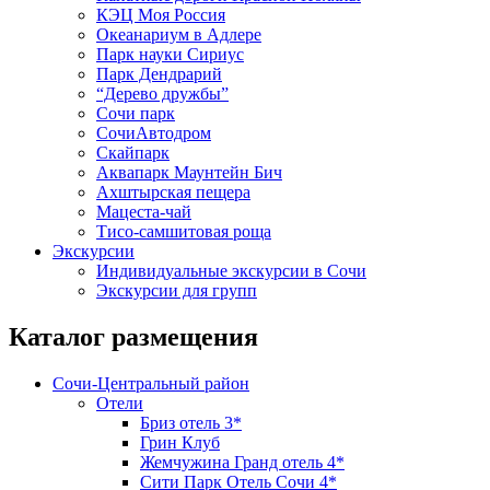
КЭЦ Моя Россия
Океанариум в Адлере
Парк науки Сириус
Парк Дендрарий
“Дерево дружбы”
Сочи парк
СочиАвтодром
Скайпарк
Аквапарк Маунтейн Бич
Ахштырская пещера
Мацеста-чай
Тисо-самшитовая роща
Экскурсии
Индивидуальные экскурсии в Сочи
Экскурсии для групп
Каталог размещения
Сочи-Центральный район
Отели
Бриз отель 3*
Грин Клуб
Жемчужина Гранд отель 4*
Сити Парк Отель Сочи 4*