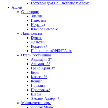
Гостевой дом На Светлане у Арама
Адлер
Санатории
Знание
Известия
Изумруд
Южное Взморье
Пансионаты
Бургас
Дельфин
Коралл 3*
Пансионат «ОРБИТА-1»
Отели гостиницы
Адельфия 3*
Альмира 3*
Грейс Арли 3*+
Берег
Каисса 3*
Ковчег
Парадиз
Престиж 4*
Шарм
Экодом Адлер 4*
Мини-гостиницы
Добрая Мама