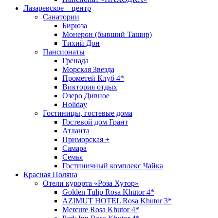
Лазаревское – центр
Санатории
Бирюза
Монерон (бывший Ташир)
Тихий Дон
Пансионаты
Гренада
Морская Звезда
Прометей Клуб 4*
Виктория отдых
Озеро Дивное
Holiday
Гостиницы, гостевые дома
Гостевой дом Грант
Атланта
Приморская +
Самара
Семья
Гостиничный комплекс Чайка
Красная Поляна
Отели курорта «Роза Хутор»
Golden Tulip Rosa Khutor 4*
AZIMUT HOTEL Rosa Khutor 3*
Mercure Rosa Khutor 4*