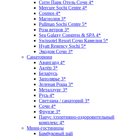
Сити Парк Отель Сочи 4*
Mercure Sochi Centre 4*
Cosmos 4*
Магнолия 3*
Pullman Sochi Сеntre 5*
Роза ветров 3*
Sea Galaxy Congress & SPA 4*
Swissotel Resort Сочи Камелия 5*
Hyatt Regency Sochi 5*
Экодом Сочи 3*
Санаториии
Авангард 4*
Актёр 3*
Беларусь
Заполярье 3*
Зеленая Роща 3*
Металлург 3*
Русь 4*
Светлана / санаторий 3*
Сочи 4*
Фрунзе 3*
Парус /спортивно-оздоровительный
комплекс 4*
Мини-гостиницы
Бамбуковый рай