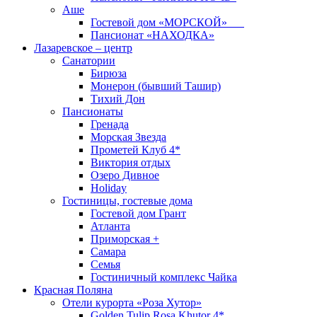
Аше
Гостевой дом «МОРСКОЙ»
Пансионат «НАХОДКА»
Лазаревское – центр
Санатории
Бирюза
Монерон (бывший Ташир)
Тихий Дон
Пансионаты
Гренада
Морская Звезда
Прометей Клуб 4*
Виктория отдых
Озеро Дивное
Holiday
Гостиницы, гостевые дома
Гостевой дом Грант
Атланта
Приморская +
Самара
Семья
Гостиничный комплекс Чайка
Красная Поляна
Отели курорта «Роза Хутор»
Golden Tulip Rosa Khutor 4*