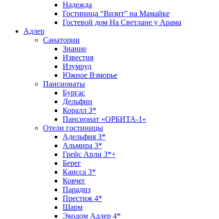
Надежда
Гостиница “Визит” на Мамайке
Гостевой дом На Светлане у Арама
Адлер
Санатории
Знание
Известия
Изумруд
Южное Взморье
Пансионаты
Бургас
Дельфин
Коралл 3*
Пансионат «ОРБИТА-1»
Отели гостиницы
Адельфия 3*
Альмира 3*
Грейс Арли 3*+
Берег
Каисса 3*
Ковчег
Парадиз
Престиж 4*
Шарм
Экодом Адлер 4*