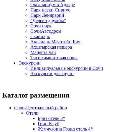
Океанариум в Адлере
Парк науки Сириус
Парк Дендрарий
“Дерево дружбы”
Сочи парк
СочиАвтодром
Скайпарк
Аквапарк Маунтейн Бич
Ахштырская пещера
Мацеста-чай
Тисо-самшитовая роща
Экскурсии
Индивидуальные экскурсии в Сочи
Экскурсии для групп
Каталог размещения
Сочи-Центральный район
Отели
Бриз отель 3*
Грин Клуб
Жемчужина Гранд отель 4*