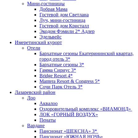
Мини-гостиницы
Добрая Мама
Гостевой дом Светлана
Луч, мини-гостиница
Гостевой дом Кристалл
Экодом Фэмили 2* Адлер
Эдельвейс
Имеретинский курорт
Отели
Бархатные сезоны Екатерининский квартал,
город отель 3*
Бархатные сезоны 3*
Гамма Сириус 3*
Bridge Resort 4*
Mantera Resort & Congress 5*
Сочи Парк Отель 3*
Лазаревский район
Лоо
Аквалоо
Оздоровительный комплекс «ВИАМОНД»
ЛОК «ГОРНЫЙ ВОЗДУХ»
Пенаты
Вардане
Пансионат «ШЕКСНА» 3*
Пансионат «ЮЖНАЯ НОЧЬ»