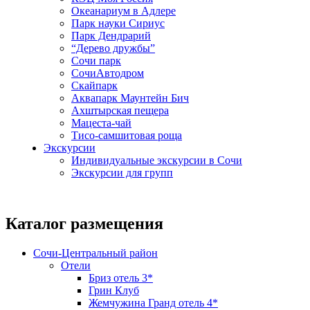
Океанариум в Адлере
Парк науки Сириус
Парк Дендрарий
“Дерево дружбы”
Сочи парк
СочиАвтодром
Скайпарк
Аквапарк Маунтейн Бич
Ахштырская пещера
Мацеста-чай
Тисо-самшитовая роща
Экскурсии
Индивидуальные экскурсии в Сочи
Экскурсии для групп
Каталог размещения
Сочи-Центральный район
Отели
Бриз отель 3*
Грин Клуб
Жемчужина Гранд отель 4*