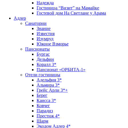
Надежда
Гостиница “Визит” на Мамайке
Гостевой дом На Светлане у Арама
Адлер
Санатории
Знание
Известия
Изумруд
Южное Взморье
Пансионаты
Бургас
Дельфин
Коралл 3*
Пансионат «ОРБИТА-1»
Отели гостиницы
Адельфия 3*
Альмира 3*
Грейс Арли 3*+
Берег
Каисса 3*
Ковчег
Парадиз
Престиж 4*
Шарм
Экодом Адлер 4*