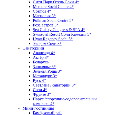
Сити Парк Отель Сочи 4*
Mercure Sochi Centre 4*
Cosmos 4*
Магнолия 3*
Pullman Sochi Сеntre 5*
Роза ветров 3*
Sea Galaxy Congress & SPA 4*
Swissotel Resort Сочи Камелия 5*
Hyatt Regency Sochi 5*
Экодом Сочи 3*
Санаториии
Авангард 4*
Актёр 3*
Беларусь
Заполярье 3*
Зеленая Роща 3*
Металлург 3*
Русь 4*
Светлана / санаторий 3*
Сочи 4*
Фрунзе 3*
Парус /спортивно-оздоровительный
комплекс 4*
Мини-гостиницы
Бамбуковый рай