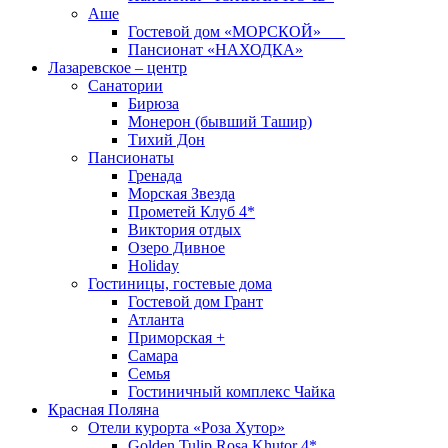
Аше
Гостевой дом «МОРСКОЙ»
Пансионат «НАХОДКА»
Лазаревское – центр
Санатории
Бирюза
Монерон (бывший Ташир)
Тихий Дон
Пансионаты
Гренада
Морская Звезда
Прометей Клуб 4*
Виктория отдых
Озеро Дивное
Holiday
Гостиницы, гостевые дома
Гостевой дом Грант
Атланта
Приморская +
Самара
Семья
Гостиничный комплекс Чайка
Красная Поляна
Отели курорта «Роза Хутор»
Golden Tulip Rosa Khutor 4*