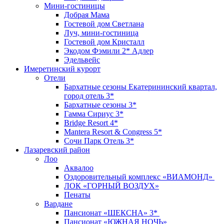
Мини-гостиницы
Добрая Мама
Гостевой дом Светлана
Луч, мини-гостиница
Гостевой дом Кристалл
Экодом Фэмили 2* Адлер
Эдельвейс
Имеретинский курорт
Отели
Бархатные сезоны Екатерининский квартал,
город отель 3*
Бархатные сезоны 3*
Гамма Сириус 3*
Bridge Resort 4*
Mantera Resort & Congress 5*
Сочи Парк Отель 3*
Лазаревский район
Лоо
Аквалоо
Оздоровительный комплекс «ВИАМОНД»
ЛОК «ГОРНЫЙ ВОЗДУХ»
Пенаты
Вардане
Пансионат «ШЕКСНА» 3*
Пансионат «ЮЖНАЯ НОЧЬ»