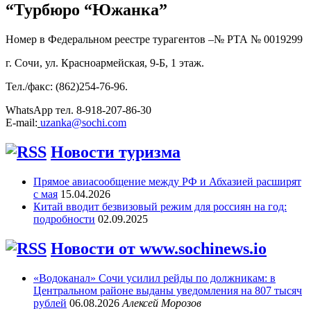
“Турбюро “Южанка”
Номер в Федеральном реестре турагентов –№ РТА №
0019299
г. Сочи, ул. Красноармейская, 9-Б, 1 этаж.
Тел./факс: (862)254-76-96.
WhatsApp тел. 8-918-207-86-30
E-mail:
uzanka@sochi.com
Новости туризма
Прямое авиасообщение между РФ и Абхазией расширят
с мая
15.04.2026
Китай вводит безвизовый режим для россиян на год:
подробности
02.09.2025
Новости от www.sochinews.io
«Водоканал» Сочи усилил рейды по должникам: в
Центральном районе выданы уведомления на 807 тысяч
рублей
06.08.2026
Алексей Морозов