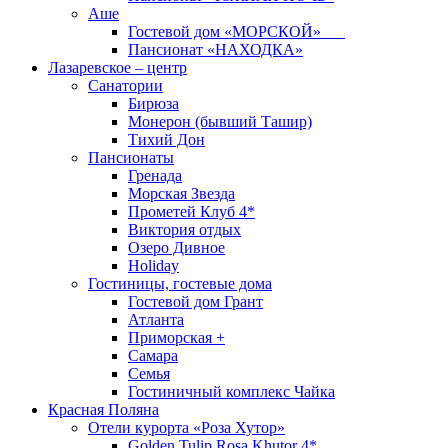
Аше
Гостевой дом «МОРСКОЙ»
Пансионат «НАХОДКА»
Лазаревское – центр
Санатории
Бирюза
Монерон (бывший Ташир)
Тихий Дон
Пансионаты
Гренада
Морская Звезда
Прометей Клуб 4*
Виктория отдых
Озеро Дивное
Holiday
Гостиницы, гостевые дома
Гостевой дом Грант
Атланта
Приморская +
Самара
Семья
Гостиничный комплекс Чайка
Красная Поляна
Отели курорта «Роза Хутор»
Golden Tulip Rosa Khutor 4*