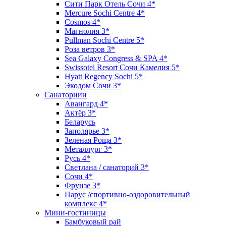
Сити Парк Отель Сочи 4*
Mercure Sochi Centre 4*
Cosmos 4*
Магнолия 3*
Pullman Sochi Сеntre 5*
Роза ветров 3*
Sea Galaxy Congress & SPA 4*
Swissotel Resort Сочи Камелия 5*
Hyatt Regency Sochi 5*
Экодом Сочи 3*
Санаториии
Авангард 4*
Актёр 3*
Беларусь
Заполярье 3*
Зеленая Роща 3*
Металлург 3*
Русь 4*
Светлана / санаторий 3*
Сочи 4*
Фрунзе 3*
Парус /спортивно-оздоровительный
комплекс 4*
Мини-гостиницы
Бамбуковый рай