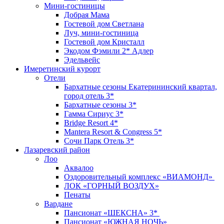
Мини-гостиницы
Добрая Мама
Гостевой дом Светлана
Луч, мини-гостиница
Гостевой дом Кристалл
Экодом Фэмили 2* Адлер
Эдельвейс
Имеретинский курорт
Отели
Бархатные сезоны Екатерининский квартал,
город отель 3*
Бархатные сезоны 3*
Гамма Сириус 3*
Bridge Resort 4*
Mantera Resort & Congress 5*
Сочи Парк Отель 3*
Лазаревский район
Лоо
Аквалоо
Оздоровительный комплекс «ВИАМОНД»
ЛОК «ГОРНЫЙ ВОЗДУХ»
Пенаты
Вардане
Пансионат «ШЕКСНА» 3*
Пансионат «ЮЖНАЯ НОЧЬ»