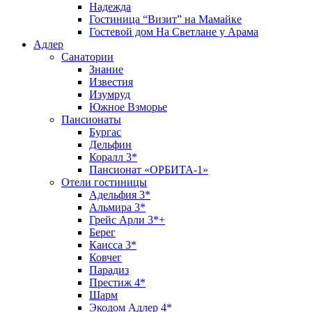
Надежда
Гостиница “Визит” на Мамайке
Гостевой дом На Светлане у Арама
Адлер
Санатории
Знание
Известия
Изумруд
Южное Взморье
Пансионаты
Бургас
Дельфин
Коралл 3*
Пансионат «ОРБИТА-1»
Отели гостиницы
Адельфия 3*
Альмира 3*
Грейс Арли 3*+
Берег
Каисса 3*
Ковчег
Парадиз
Престиж 4*
Шарм
Экодом Адлер 4*