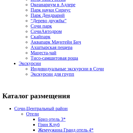
Океанариум в Адлере
Парк науки Сириус
Парк Дендрарий
“Дерево дружбы”
Сочи парк
СочиАвтодром
Скайпарк
Аквапарк Маунтейн Бич
Ахштырская пещера
Мацеста-чай
Тисо-самшитовая роща
Экскурсии
Индивидуальные экскурсии в Сочи
Экскурсии для групп
Каталог размещения
Сочи-Центральный район
Отели
Бриз отель 3*
Грин Клуб
Жемчужина Гранд отель 4*