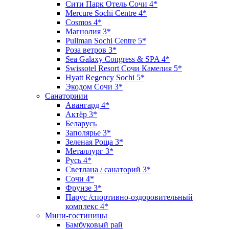
Сити Парк Отель Сочи 4*
Mercure Sochi Centre 4*
Cosmos 4*
Магнолия 3*
Pullman Sochi Сеntre 5*
Роза ветров 3*
Sea Galaxy Congress & SPA 4*
Swissotel Resort Сочи Камелия 5*
Hyatt Regency Sochi 5*
Экодом Сочи 3*
Санаториии
Авангард 4*
Актёр 3*
Беларусь
Заполярье 3*
Зеленая Роща 3*
Металлург 3*
Русь 4*
Светлана / санаторий 3*
Сочи 4*
Фрунзе 3*
Парус /спортивно-оздоровительный
комплекс 4*
Мини-гостиницы
Бамбуковый рай