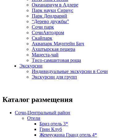
Океанариум в Адлере
Парк науки Сириус
Парк Дендрарий
“Дерево дружбы”
Сочи парк
СочиАвтодром
Скайпарк
Аквапарк Маунтейн Бич
Ахштырская пещера
Мацеста-чай
Тисо-самшитовая роща
Экскурсии
Индивидуальные экскурсии в Сочи
Экскурсии для групп
Каталог размещения
Сочи-Центральный район
Отели
Бриз отель 3*
Грин Клуб
Жемчужина Гранд отель 4*