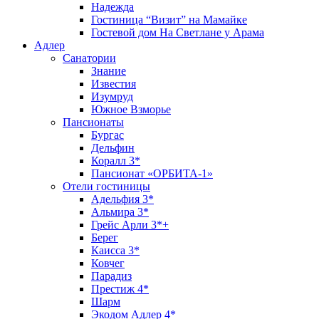
Надежда
Гостиница “Визит” на Мамайке
Гостевой дом На Светлане у Арама
Адлер
Санатории
Знание
Известия
Изумруд
Южное Взморье
Пансионаты
Бургас
Дельфин
Коралл 3*
Пансионат «ОРБИТА-1»
Отели гостиницы
Адельфия 3*
Альмира 3*
Грейс Арли 3*+
Берег
Каисса 3*
Ковчег
Парадиз
Престиж 4*
Шарм
Экодом Адлер 4*