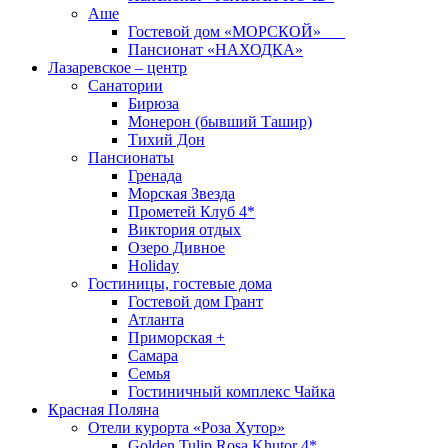
Аше
Гостевой дом «МОРСКОЙ»
Пансионат «НАХОДКА»
Лазаревское – центр
Санатории
Бирюза
Монерон (бывший Ташир)
Тихий Дон
Пансионаты
Гренада
Морская Звезда
Прометей Клуб 4*
Виктория отдых
Озеро Дивное
Holiday
Гостиницы, гостевые дома
Гостевой дом Грант
Атланта
Приморская +
Самара
Семья
Гостиничный комплекс Чайка
Красная Поляна
Отели курорта «Роза Хутор»
Golden Tulip Rosa Khutor 4*