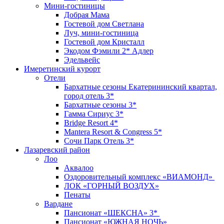
Мини-гостиницы
Добрая Мама
Гостевой дом Светлана
Луч, мини-гостиница
Гостевой дом Кристалл
Экодом Фэмили 2* Адлер
Эдельвейс
Имеретинский курорт
Отели
Бархатные сезоны Екатерининский квартал,
город отель 3*
Бархатные сезоны 3*
Гамма Сириус 3*
Bridge Resort 4*
Mantera Resort & Congress 5*
Сочи Парк Отель 3*
Лазаревский район
Лоо
Аквалоо
Оздоровительный комплекс «ВИАМОНД»
ЛОК «ГОРНЫЙ ВОЗДУХ»
Пенаты
Вардане
Пансионат «ШЕКСНА» 3*
Пансионат «ЮЖНАЯ НОЧЬ»