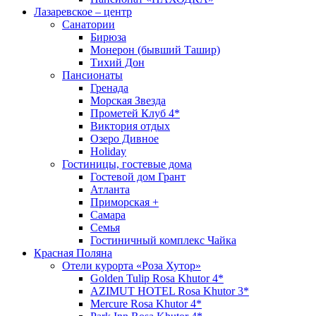
Лазаревское – центр
Санатории
Бирюза
Монерон (бывший Ташир)
Тихий Дон
Пансионаты
Гренада
Морская Звезда
Прометей Клуб 4*
Виктория отдых
Озеро Дивное
Holiday
Гостиницы, гостевые дома
Гостевой дом Грант
Атланта
Приморская +
Самара
Семья
Гостиничный комплекс Чайка
Красная Поляна
Отели курорта «Роза Хутор»
Golden Tulip Rosa Khutor 4*
AZIMUT HOTEL Rosa Khutor 3*
Mercure Rosa Khutor 4*