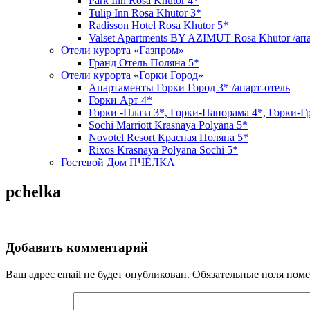
Park Inn Rosa Khutor 4*
Tulip Inn Rosa Khutor 3*
Radisson Hotel Rosa Khutor 5*
Valset Apartments BY AZIMUT Rosa Khutor /ап
Отели курорта «Газпром»
Гранд Отель Поляна 5*
Отели курорта «Горки Город»
Апартаменты Горки Город 3* /апарт-отель
Горки Арт 4*
Горки -Плаза 3*, Горки-Панорама 4*, Горки-Г
Sochi Marriott Krasnaya Polyana 5*
Novotel Resort Красная Поляна 5*
Rixos Krasnaya Polyana Sochi 5*
Гостевой Дом ПЧЁЛКА
pchelka
Добавить комментарий
Ваш адрес email не будет опубликован.
Обязательные поля пом