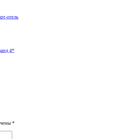
арт-отель
ранд 4*
ечены
*