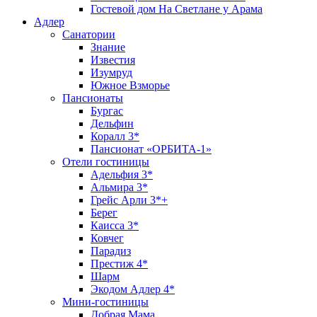
Гостевой дом На Светлане у Арама
Адлер
Санатории
Знание
Известия
Изумруд
Южное Взморье
Пансионаты
Бургас
Дельфин
Коралл 3*
Пансионат «ОРБИТА-1»
Отели гостиницы
Адельфия 3*
Альмира 3*
Грейс Арли 3*+
Берег
Каисса 3*
Ковчег
Парадиз
Престиж 4*
Шарм
Экодом Адлер 4*
Мини-гостиницы
Добрая Мама