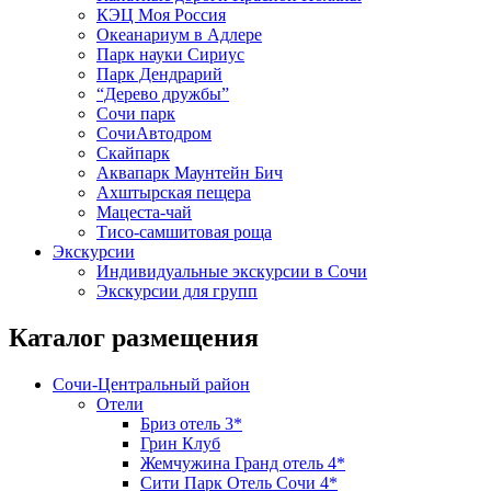
КЭЦ Моя Россия
Океанариум в Адлере
Парк науки Сириус
Парк Дендрарий
“Дерево дружбы”
Сочи парк
СочиАвтодром
Скайпарк
Аквапарк Маунтейн Бич
Ахштырская пещера
Мацеста-чай
Тисо-самшитовая роща
Экскурсии
Индивидуальные экскурсии в Сочи
Экскурсии для групп
Каталог размещения
Сочи-Центральный район
Отели
Бриз отель 3*
Грин Клуб
Жемчужина Гранд отель 4*
Сити Парк Отель Сочи 4*