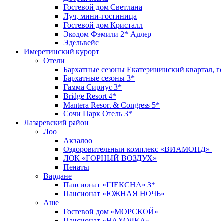
Гостевой дом Светлана
Луч, мини-гостиница
Гостевой дом Кристалл
Экодом Фэмили 2* Адлер
Эдельвейс
Имеретинский курорт
Отели
Бархатные сезоны Екатерининский квартал, г
Бархатные сезоны 3*
Гамма Сириус 3*
Bridge Resort 4*
Mantera Resort & Congress 5*
Сочи Парк Отель 3*
Лазаревский район
Лоо
Аквалоо
Оздоровительный комплекс «ВИАМОНД»
ЛОК «ГОРНЫЙ ВОЗДУХ»
Пенаты
Вардане
Пансионат «ШЕКСНА» 3*
Пансионат «ЮЖНАЯ НОЧЬ»
Аше
Гостевой дом «МОРСКОЙ»
Пансионат «НАХОДКА»