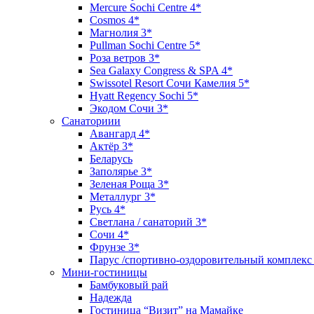
Mercure Sochi Centre 4*
Cosmos 4*
Магнолия 3*
Pullman Sochi Сеntre 5*
Роза ветров 3*
Sea Galaxy Congress & SPA 4*
Swissotel Resort Сочи Камелия 5*
Hyatt Regency Sochi 5*
Экодом Сочи 3*
Санаториии
Авангард 4*
Актёр 3*
Беларусь
Заполярье 3*
Зеленая Роща 3*
Металлург 3*
Русь 4*
Светлана / санаторий 3*
Сочи 4*
Фрунзе 3*
Парус /спортивно-оздоровительный комплекс
Мини-гостиницы
Бамбуковый рай
Надежда
Гостиница “Визит” на Мамайке