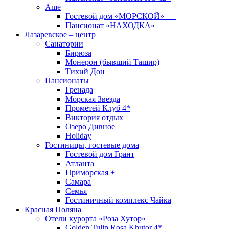
Аше
Гостевой дом «МОРСКОЙ»
Пансионат «НАХОДКА»
Лазаревское – центр
Санатории
Бирюза
Монерон (бывший Ташир)
Тихий Дон
Пансионаты
Гренада
Морская Звезда
Прометей Клуб 4*
Виктория отдых
Озеро Дивное
Holiday
Гостиницы, гостевые дома
Гостевой дом Грант
Атланта
Приморская +
Самара
Семья
Гостиничный комплекс Чайка
Красная Поляна
Отели курорта «Роза Хутор»
Golden Tulip Rosa Khutor 4*