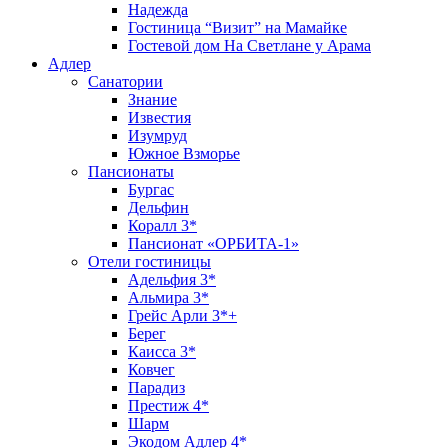
Надежда
Гостиница “Визит” на Мамайке
Гостевой дом На Светлане у Арама
Адлер
Санатории
Знание
Известия
Изумруд
Южное Взморье
Пансионаты
Бургас
Дельфин
Коралл 3*
Пансионат «ОРБИТА-1»
Отели гостиницы
Адельфия 3*
Альмира 3*
Грейс Арли 3*+
Берег
Каисса 3*
Ковчег
Парадиз
Престиж 4*
Шарм
Экодом Адлер 4*