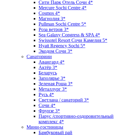
Сити Парк Отель Сочи 4*
Mercure Sochi Centre 4*
Cosmos 4*
Магнолия 3*
Pullman Sochi Сеntre 5*
Роза ветров 3*
Sea Galaxy Congress & SPA 4*
Swissotel Resort Сочи Камелия 5*
Hyatt Regency Sochi 5*
Экодом Сочи 3*
Санаториии
Авангард 4*
Актёр 3*
Беларусь
Заполярье 3*
Зеленая Роща 3*
Металлург 3*
Русь 4*
Светлана / санаторий 3*
Сочи 4*
Фрунзе 3*
Парус /спортивно-оздоровительный
комплекс 4*
Мини-гостиницы
Бамбуковый рай