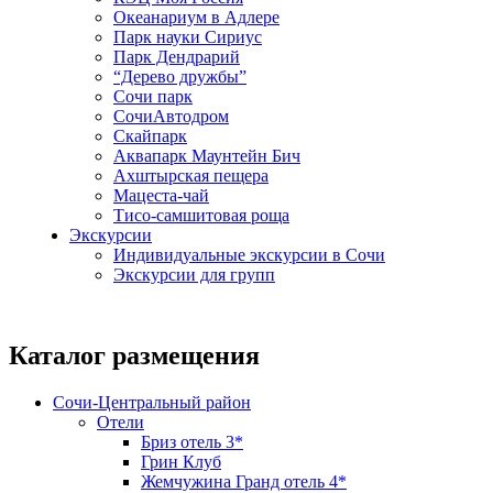
Океанариум в Адлере
Парк науки Сириус
Парк Дендрарий
“Дерево дружбы”
Сочи парк
СочиАвтодром
Скайпарк
Аквапарк Маунтейн Бич
Ахштырская пещера
Мацеста-чай
Тисо-самшитовая роща
Экскурсии
Индивидуальные экскурсии в Сочи
Экскурсии для групп
Каталог размещения
Сочи-Центральный район
Отели
Бриз отель 3*
Грин Клуб
Жемчужина Гранд отель 4*