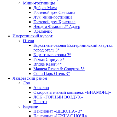
Мини-гостиницы
Добрая Мама
Гостевой дом Светлана
Луч, мини-гостиница
Гостевой дом Кристалл
Экодом Фэмили 2* Адлер
Эдельвейс
Имеретинский курорт
Отели
Бархатные сезоны Екатерининский квартал,
город отель 3*
Бархатные сезоны 3*
Гамма Сириус 3*
Bridge Resort 4*
Mantera Resort & Congress 5*
Сочи Парк Отель 3*
Лазаревский район
Лоо
Аквалоо
Оздоровительный комплекс «ВИАМОНД»
ЛОК «ГОРНЫЙ ВОЗДУХ»
Пенаты
Вардане
Пансионат «ШЕКСНА» 3*
Пансионат «ЮЖНАЯ НОЧЬ»