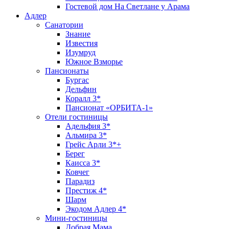
Гостевой дом На Светлане у Арама
Адлер
Санатории
Знание
Известия
Изумруд
Южное Взморье
Пансионаты
Бургас
Дельфин
Коралл 3*
Пансионат «ОРБИТА-1»
Отели гостиницы
Адельфия 3*
Альмира 3*
Грейс Арли 3*+
Берег
Каисса 3*
Ковчег
Парадиз
Престиж 4*
Шарм
Экодом Адлер 4*
Мини-гостиницы
Добрая Мама