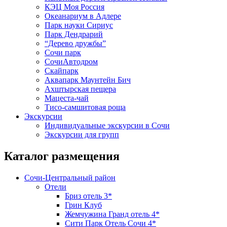
КЭЦ Моя Россия
Океанариум в Адлере
Парк науки Сириус
Парк Дендрарий
“Дерево дружбы”
Сочи парк
СочиАвтодром
Скайпарк
Аквапарк Маунтейн Бич
Ахштырская пещера
Мацеста-чай
Тисо-самшитовая роща
Экскурсии
Индивидуальные экскурсии в Сочи
Экскурсии для групп
Каталог размещения
Сочи-Центральный район
Отели
Бриз отель 3*
Грин Клуб
Жемчужина Гранд отель 4*
Сити Парк Отель Сочи 4*