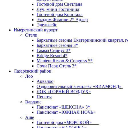
Гостевой дом Светлана
Луч, мини-гостиница
Гостевой дом Кристалл
Экодом Фэмили 2* Адлер
Эдельвейс
Имеретинский курорт
Отели
Бархатные сезоны Екатерининский квартал, г
Бархатные сезоны 3*
Гамма Сириус 3*
Bridge Resort 4*
Mantera Resort & Congress 5*
Сочи Парк Отель 3*
Лазаревский район
Лоо
Аквалоо
Оздоровительный комплекс «ВИАМОНД»
ЛОК «ГОРНЫЙ ВОЗДУХ»
Пенаты
Вардане
Пансионат «ШЕКСНА» 3*
Пансионат «ЮЖНАЯ НОЧЬ»
Аше
Гостевой дом «МОРСКОЙ»
Пансионат «НАХОДКА»