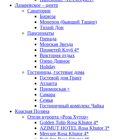
Лазаревское – центр
Санатории
Бирюза
Монерон (бывший Ташир)
Тихий Дон
Пансионаты
Гренада
Морская Звезда
Прометей Клуб 4*
Виктория отдых
Озеро Дивное
Holiday
Гостиницы, гостевые дома
Гостевой дом Грант
Атланта
Приморская +
Самара
Семья
Гостиничный комплекс Чайка
Красная Поляна
Отели курорта «Роза Хутор»
Golden Tulip Rosa Khutor 4*
AZIMUT HOTEL Rosa Khutor 3*
Mercure Rosa Khutor 4*