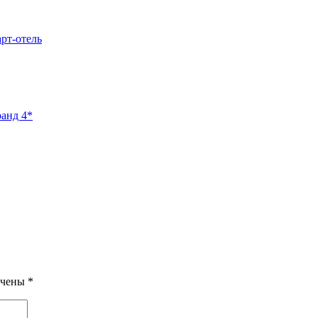
арт-отель
ранд 4*
ечены
*