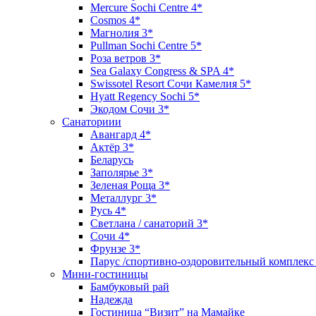
Mercure Sochi Centre 4*
Cosmos 4*
Магнолия 3*
Pullman Sochi Сеntre 5*
Роза ветров 3*
Sea Galaxy Congress & SPA 4*
Swissotel Resort Сочи Камелия 5*
Hyatt Regency Sochi 5*
Экодом Сочи 3*
Санаториии
Авангард 4*
Актёр 3*
Беларусь
Заполярье 3*
Зеленая Роща 3*
Металлург 3*
Русь 4*
Светлана / санаторий 3*
Сочи 4*
Фрунзе 3*
Парус /спортивно-оздоровительный комплекс
Мини-гостиницы
Бамбуковый рай
Надежда
Гостиница “Визит” на Мамайке