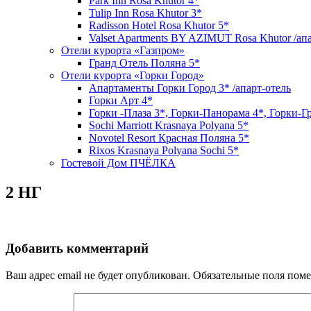
Park Inn Rosa Khutor 4*
Tulip Inn Rosa Khutor 3*
Radisson Hotel Rosa Khutor 5*
Valset Apartments BY AZIMUT Rosa Khutor /ап
Отели курорта «Газпром»
Гранд Отель Поляна 5*
Отели курорта «Горки Город»
Апартаменты Горки Город 3* /апарт-отель
Горки Арт 4*
Горки -Плаза 3*, Горки-Панорама 4*, Горки-Г
Sochi Marriott Krasnaya Polyana 5*
Novotel Resort Красная Поляна 5*
Rixos Krasnaya Polyana Sochi 5*
Гостевой Дом ПЧЁЛКА
2 НГ
Добавить комментарий
Ваш адрес email не будет опубликован.
Обязательные поля пом