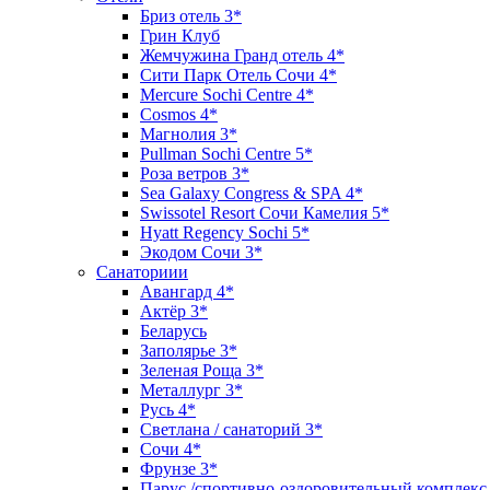
Бриз отель 3*
Грин Клуб
Жемчужина Гранд отель 4*
Сити Парк Отель Сочи 4*
Mercure Sochi Centre 4*
Cosmos 4*
Магнолия 3*
Pullman Sochi Сеntre 5*
Роза ветров 3*
Sea Galaxy Congress & SPA 4*
Swissotel Resort Сочи Камелия 5*
Hyatt Regency Sochi 5*
Экодом Сочи 3*
Санаториии
Авангард 4*
Актёр 3*
Беларусь
Заполярье 3*
Зеленая Роща 3*
Металлург 3*
Русь 4*
Светлана / санаторий 3*
Сочи 4*
Фрунзе 3*
Парус /спортивно-оздоровительный комплекс