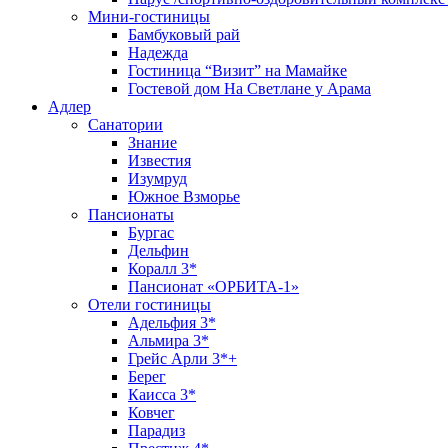
Мини-гостиницы
Бамбуковый рай
Надежда
Гостиница “Визит” на Мамайке
Гостевой дом На Светлане у Арама
Адлер
Санатории
Знание
Известия
Изумруд
Южное Взморье
Пансионаты
Бургас
Дельфин
Коралл 3*
Пансионат «ОРБИТА-1»
Отели гостиницы
Адельфия 3*
Альмира 3*
Грейс Арли 3*+
Берег
Каисса 3*
Ковчег
Парадиз