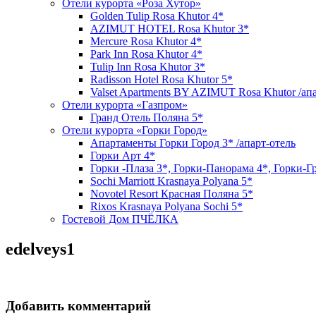
Отели курорта «Роза Хутор»
Golden Tulip Rosa Khutor 4*
AZIMUT HOTEL Rosa Khutor 3*
Mercure Rosa Khutor 4*
Park Inn Rosa Khutor 4*
Tulip Inn Rosa Khutor 3*
Radisson Hotel Rosa Khutor 5*
Valset Apartments BY AZIMUT Rosa Khutor /ап
Отели курорта «Газпром»
Гранд Отель Поляна 5*
Отели курорта «Горки Город»
Апартаменты Горки Город 3* /апарт-отель
Горки Арт 4*
Горки -Плаза 3*, Горки-Панорама 4*, Горки-Г
Sochi Marriott Krasnaya Polyana 5*
Novotel Resort Красная Поляна 5*
Rixos Krasnaya Polyana Sochi 5*
Гостевой Дом ПЧЁЛКА
edelveys1
Добавить комментарий