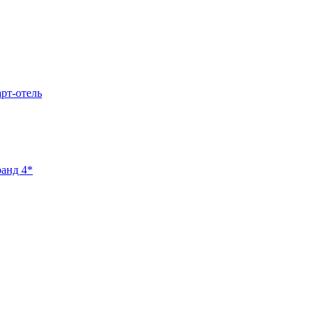
арт-отель
ранд 4*