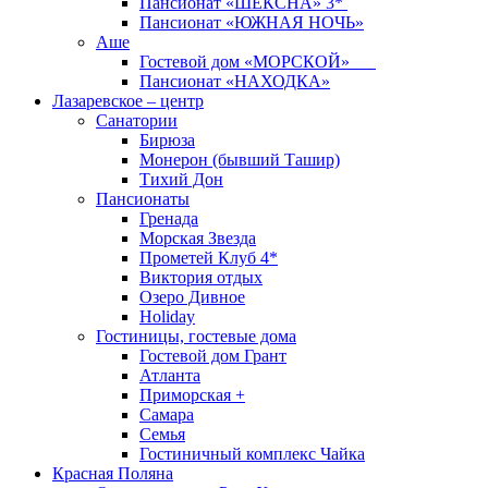
Пансионат «ШЕКСНА» 3*
Пансионат «ЮЖНАЯ НОЧЬ»
Аше
Гостевой дом «МОРСКОЙ»
Пансионат «НАХОДКА»
Лазаревское – центр
Санатории
Бирюза
Монерон (бывший Ташир)
Тихий Дон
Пансионаты
Гренада
Морская Звезда
Прометей Клуб 4*
Виктория отдых
Озеро Дивное
Holiday
Гостиницы, гостевые дома
Гостевой дом Грант
Атланта
Приморская +
Самара
Семья
Гостиничный комплекс Чайка
Красная Поляна