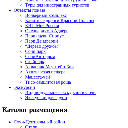
Туры для иностранных туристов
Объекты показа
Вольерный комплекс
Канатные дороги Красной Поляны
КЭЦ Моя Россия
Океанариум в Адлере
Парк науки Сириус
Парк Дендрарий
“Дерево дружбы”
Сочи парк
СочиАвтодром
Скайпарк
Аквапарк Маунтейн Бич
Ахштырская пещера
Мацеста-чай
Тисо-самшитовая роща
Экскурсии
Индивидуальные экскурсии в Сочи
Экскурсии для групп
Каталог размещения
Сочи-Центральный район
Отели