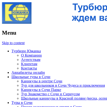
Menu
Skip to content
Турбюро Южанка
О Компании
Агентствам
Клиентам
Контакты
Авиабилеты онлайн
Школьные туры в Сочи
Каникулы в центре Сочи
Тур для школьников в Сочи Чудеса и приключения
Каникулы в Сочи Парке
Тур Знакомство с Сочи и Сириусом
Школьные каникулы в Красной поляне (весна, осен
Туры в Сочи
Прием экскурсионных групп в Сочи