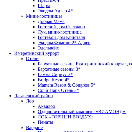
Престиж 4*
Шарм
Экодом Адлер 4*
Мини-гостиницы
Добрая Мама
Гостевой дом Светлана
Луч, мини-гостиница
Гостевой дом Кристалл
Экодом Фэмили 2* Адлер
Эдельвейс
Имеретинский курорт
Отели
Бархатные сезоны Екатерининский квартал, г
Бархатные сезоны 3*
Гамма Сириус 3*
Bridge Resort 4*
Mantera Resort & Congress 5*
Сочи Парк Отель 3*
Лазаревский район
Лоо
Аквалоо
Оздоровительный комплекс «ВИАМОНД»
ЛОК «ГОРНЫЙ ВОЗДУХ»
Пенаты
Вардане